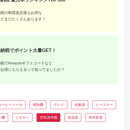
納税の制度改定後もお得な
まだまだたくさんあります！
納税でポイント大量GET！
税でAmazonギフトコードなど
がお得にもらえるって知ってましたか？
コーヒーメーカ
掃除機
テレビ
炊飯器
トースター
き機
ミキサー
空気清浄機
加湿器
美容家電