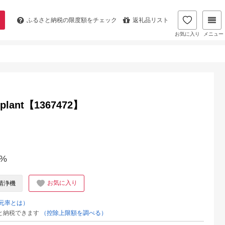
ふるさと納税の
限度額をチェック
返礼品リスト
お気に入り
メニュー
ant【1367472】
%
お気に入り
清浄機
元率とは）
と納税できます
（控除上限額を調べる）