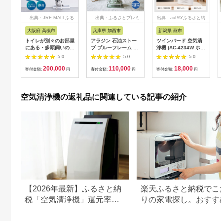
出典：JRE MALLふる
出典：ふるさとプレミ
出典：auPAYふるさと納
さと納税
アム
税
大阪府 高槻市
兵庫県 加西市
新潟県 燕市
トイレが別々のお部屋
アラジン 石油ストー
ツインバード 空気清
にある・多頭飼いの方
ブ ブルーフレーム グ
浄機 (AC-4234W ホワ
に◎ペット想いの除菌
リーン 石油 暖房 キャ
イト ) 3畳用 コンパク
5.0
5.0
5.0
脱臭機 2台 QAIS-air-
ンプ アウトドア レト
ト 家電
200,000
110,000
18,000
04A1J(空気清浄機) 家
ロ おしゃれ インテリ
寄付金額:
円
寄付金額:
円
寄付金額:
円
電 コンパクト ～30畳
ア 加西市 暖かい 暖房
加湿なし フィルター
器具 英国 コンパクト
交換不要 ペット 除菌
持ち運び 屋外 足元 暖
空気清浄機の返礼品に関連している記事の紹介
脱臭 消臭 空気清浄機
房効率 冬
空間除菌 犬 猫 ペット
臭 トイレ ニオイ 大阪
府高槻市/サンスター
技研株式会社
[AOAF005]
【2026年最新】ふるさと納
楽天ふるさと納税でこ
税「空気清浄機」還元率ラ
りの家電探し。おすす
ンキング。シャープ、ダイ
ンキングまとめ