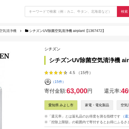
検索
空気清浄機
シチズンUV除菌空気清浄機 airplant【1367472】
シチズン
シチズンUV除菌空気清浄機 airpl
4.5 （15件）
（15件）
63,000
46
寄付金額:
円
還元率:
愛知県 みよし市
家電・電化製品
空気
※「還元率」とは返礼品のお得度を測る指標です
（還
※「控除上限額」の範囲内で寄付するとお得にふるさ