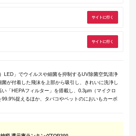
るさとプレミ
出典：auPAYふるさと納
出典：楽天ふるさと納
出典：マイナビふる
アム
税
税
と納
サイトに行く
河原町
大阪府 八尾市
宮城県 角田市
大阪府 門真市
 モニター
T106 SHARP 加湿
【ふるさと納税】空気
紫外線LED空気清浄
MSAP-
空気清浄機 KI-US50-
清浄機 23畳 加湿空気
KOROSUKE
W アイリスオ
H（グレー系）【シャ
清浄機 14畳 温度・湿
Petit（ライトラベン
5.0
5.0
5.0
5.0
 HEPAフ
ープ 電化製品 家電 生
度センサー ほこりセ
ダー）
サイトに行く
6,000
230,000
69,000
31,000
フィルター
活家電 空気清浄 加湿
ンサー 2WAY給水 お
円
寄付金額:
円
寄付金額:
円
寄付金額:
円
 ハウスダス
プラズマクラスター
手入れ簡単 加湿器 ア
5 脱臭 タバコ
イオン 花粉 カビ 集じ
イリスオーヤマ
暑さ対策 猛
ん 消臭 脱臭 ウイルス
PM2.5 健康維持 ニオ
策 静音 電化
対策 正規品 大阪府 八
イ対策 センサー
清浄 空気清
尾市 返礼品】
HEPAフィルター 自動
リス 宮城 宮
モード AAP-AH50A-
原町
W ホワイト
線）LED」でウイルスや細菌を抑制するUV除菌空気清浄
細菌が付着した飛沫を上部から吸引し、きれいに洗浄し
「HEPAフィルター」を搭載し、0.3µm（マイクロ
99.9%捉えるほか、タバコやペットのにおいもカーボ
ャープ」
テレビ
了間近
納税 還元率ランキングTOP300