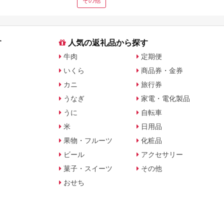
その他
す
人気の返礼品から探す
牛肉
定期便
いくら
商品券・金券
カニ
旅行券
うなぎ
家電・電化製品
うに
自転車
米
日用品
果物・フルーツ
化粧品
ビール
アクセサリー
菓子・スイーツ
その他
おせち