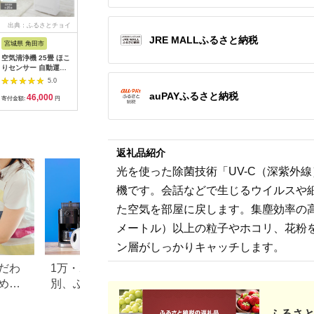
出典：ふるさとチョイ
出典：JRE MALLふる
出典：ふるさとプレミ
出典：ふ
ス
さと納税
アム
JRE MALLふるさと納税
宮城県 角田市
大阪府 八尾市
佐賀県 みやき町
宮城県 大
空気清浄機 25畳 ほこ
V106 SHARP 加湿
EE045_cado カドー
空気清浄機
りセンサー 自動運転
空気清浄機 KI-UX75-
除菌脱臭機 SAP002
付き 25畳 
モード マイナスイオ
H（グレー系） 【シャ
ホワイト／みやき町
DC100-
5.0
5.0
5.0
ン お手入れ簡単 モニ
ープ 電化製品 家電 生
ーヤマ 家電
auPAYふるさと納税
46,000
350,000
133,000
4
ター空気清浄機 25畳
活家電 空気清浄 加湿
ィルター 
寄付金額:
円
寄付金額:
円
寄付金額:
円
寄付金額:
アイリスオーヤマ 静
プラズマクラスター
自動 花粉
音 リビング お手入れ
イオン 花粉 カビ 集じ
ト PM2.
簡単 省エネ センサー
ん 消臭 脱臭 ウイルス
ペット臭 
花粉対策 HEPAフィル
対策 AI 正規品 大阪府
暑 猛暑対
ター 自動運転 MSAP-
八尾市 返礼品】
製品 空気
返礼品紹介
DC100-Wホワイト
浄器 アイ
城県 大河
光を使った除菌技術「UV-C（深紫外
機です。会話などで生じるウイルスや
た空気を部屋に戻します。集塵効率の高い
メートル）以上の粒子やホコリ、花粉を
ン層がしっかりキャッチします。
だわ
1万・2万・3万円！寄付金額
ふるさと納税「シ
めラ
別、ふるさと納税の家電返
返礼品特集。液晶
礼品特集
「アクオス」は終
ふるさと