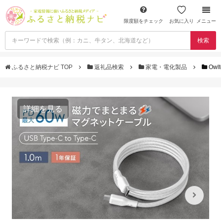
限度額をチェック
お気に入り
メニュー
検索
ふるさと納税ナビ TOP
返礼品検索
家電・電化製品
Ow
詳細を見る