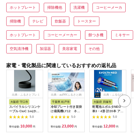
ホットプレート
掃除機他
洗濯機
コーヒーメーカ
掃除機
テレビ
炊飯器
トースター
ホットプレート
コーヒーメーカー
餅つき機
ミキサー
空気清浄機
加湿器
美容家電
その他
家電・電化製品に関連しているおすすめの返礼品
出典：ふるさとプレミ
出典：auPAYふるさと納
出典：ふるなび
出
アム
税
大阪府 守口市
千葉県 松戸市
大阪府 貝塚市
茨
市
スパイラルシリコンケ
冷却プレート付き首掛
乾電池エボルタNEO
LI
ーブル CtoC 1m(ホワ
け扇風機LY12 ネイ
単3・4形 計20本 アル
プス
イト) [2558]
ビー
カリ乾電池 パナソニ
5.0
5.0
5.0
ヘア
ック
リラ
10,000
23,000
12,000
寄付金額:
円
寄付金額:
円
寄付金額:
円
サー
寄付
ー 頭