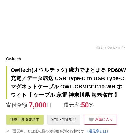
出典：ふるさとチョイス
Owltech
Owltech(オウルテック) 磁力でまとまる PD60W
充電／データ転送 USB Type-C to USB Type-C
マグネットケーブル OWL-CBMGCC10-WH ホ
ワイト【 ケーブル 家電 神奈川県 海老名市 】
7,000
50
寄付金額:
円
還元率:
%
お気に入り
神奈川県 海老名市
家電・電化製品
※「還元率」とは返礼品のお得度を測る指標です
（還元率とは）