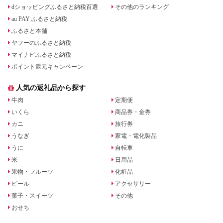
dショッピングふるさと納税百選
その他のランキング
au PAY ふるさと納税
ふるさと本舗
ヤフーのふるさと納税
マイナビふるさと納税
ポイント還元キャンペーン
人気の返礼品から探す
牛肉
定期便
いくら
商品券・金券
カニ
旅行券
うなぎ
家電・電化製品
うに
自転車
米
日用品
果物・フルーツ
化粧品
ビール
アクセサリー
菓子・スイーツ
その他
おせち