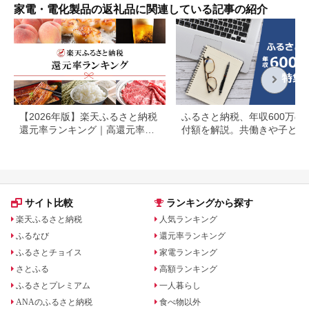
家電・電化製品の返礼品に関連している記事の紹介
【2026年版】楽天ふるさと納税
ふるさと納税、年収600万の
還元率ランキング｜高還元率返
付額を解説。共働きや子ども
礼品をジャンル別に比較
いる場合も
サイト比較
ランキングから探す
楽天ふるさと納税
人気ランキング
ふるなび
還元率ランキング
ふるさとチョイス
家電ランキング
さとふる
高額ランキング
ふるさとプレミアム
一人暮らし
ANAのふるさと納税
食べ物以外