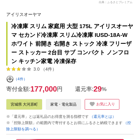
出典：ふるさとプレミアム
アイリスオーヤマ
冷凍庫 スリム 家庭用 大型 175L アイリスオーヤ
マ セカンド冷凍庫 スリム冷凍庫 IUSD-18A-W
ホワイト 前開き 右開き ストック 冷凍 フリーザ
ー ストッカー 2台目 サブ コンパクト ノンフロ
ン キッチン家電 冷凍保存
3.0 （4件）
（4件）
177,000
29
寄付金額:
円
還元率:
%
お気に入り
宮城県 大河原町
家電・電化製品
※「還元率」とは返礼品のお得度を測る指標です
（還元率とは）
※「控除上限額」の範囲内で寄付するとお得にふるさと納税できます
（控
除上限額を調べる）