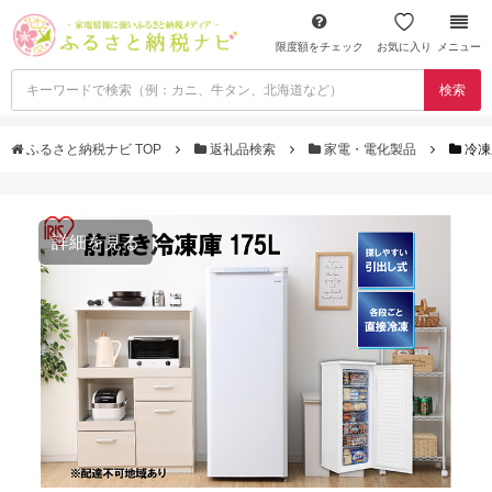
限度額をチェック
お気に入り
メニュー
検索
ふるさと納税ナビ TOP
返礼品検索
家電・電化製品
冷凍
詳細を見る