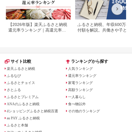
【2026年版】楽天ふるさと納税
ふるさと納税、年収600万の
還元率ランキング｜高還元率返
付額を解説。共働きや子ども
礼品をジャンル別に比較
いる場合も
サイト比較
ランキングから探す
楽天ふるさと納税
人気ランキング
ふるなび
還元率ランキング
ふるさとチョイス
家電ランキング
さとふる
高額ランキング
ふるさとプレミアム
一人暮らし
ANAのふるさと納税
食べ物以外
dショッピングふるさと納税百選
その他のランキング
au PAY ふるさと納税
ふるさと本舗