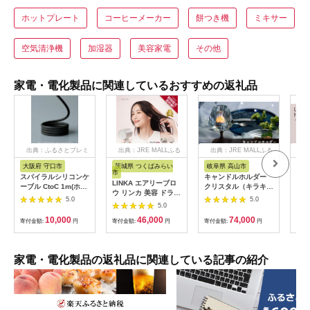
ホットプレート
コーヒーメーカー
餅つき機
ミキサー
空気清浄機
加湿器
美容家電
その他
家電・電化製品に関連しているおすすめの返礼品
出典：ふるさとプレミ
出典：JRE MALLふる
出典：JRE MALLふる
出
アム
さと納税
さと納税
大阪府 守口市
茨城県 つくばみらい
岐阜県 高山市
茨
市
市
スパイラルシリコンケ
キャンドルホルダー
LINKA エアリーブロ
LI
ーブル CtoC 1m(ホワ
クリスタル（キラキ
ウ リンカ 美容 ドライ
プス
イト) [2558]
ラ）ウォールナット ×
5.0
5.0
ヤー ヘアケア 髪 エス
ヘア
5.0
ガラス ろうそく立て
テ ギフト ラッピング
リラ
ロウソク立て クリス
10,000
46,000
74,000
寄付金額:
円
贈呈品 プレゼント 母
寄付金額:
円
寄付金額:
円
サー
寄付
マス ギフト プレゼン
の日 母の日準備 母の
ー 頭
ト バレンタイン ホワ
日ギフト [EV08-NT]
イトデー 母の日 飛騨
高山 モアレ moare 柿
家電・電化製品の返礼品に関連している記事の紹介
下木材 AL001