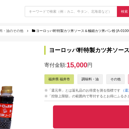
検索
料・油のその他
ヨーロッパ軒特製カツ丼ソース＆極細カツ丼パン粉 [A-01000
ヨーロッパ軒特製カツ丼ソース＆極
15,000
寄付金額:
円
福井県 福井市
調味料・油
その他
※「還元率」とは返礼品のお得度を測る指標です
（還
※「控除上限額」の範囲内で寄付するとお得にふるさ