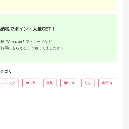
天ふるさと納
出典：ふるなび
出典：ふるなび
出典：楽天ふるさと
税
曳野市
和歌山県 田辺市
大阪府 羽曳野市
広島県 世羅町
と納税】ツヅ
バルサミコソース / ソ
ツヅミソースCセット
【ふるさと納税】真
 大阪産 Dセ
ース 和歌山県 田辺市
3種 500ml×計5本
赤なトマトのとんか
納税でポイント大量GET！
00ml×3本
【dal007】
ソース 6本セット 調
5.0
5.0
5.0
5.0
2本《30日以
味料 トンカツ ソース
2,000
9,000
12,000
14,000
定(土日祝
とんかつ 豚カツ トマ
円
寄付金額:
円
寄付金額:
円
寄付金額:
円
税でAmazonギフトコードなど
阪府 羽曳野
ト とまと 広島 世羅
がお得にもらえるって知ってましたか？
ース とんか
A007-02
焼きそばソ
ターソース
こ焼き 送料
ス 調味料
テゴリ
レッシング
ポン酢
黒酢
麺つゆ
だし
食用油