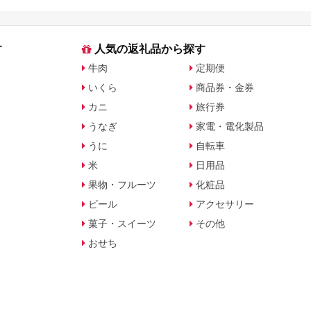
す
人気の返礼品から探す
牛肉
定期便
いくら
商品券・金券
カニ
旅行券
うなぎ
家電・電化製品
うに
自転車
米
日用品
果物・フルーツ
化粧品
ビール
アクセサリー
菓子・スイーツ
その他
おせち