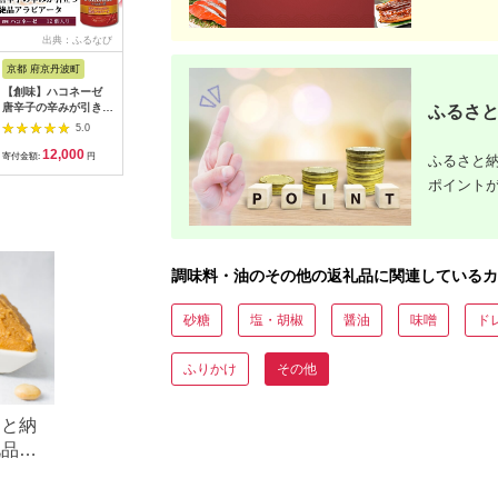
出典：ふるなび
出典：ふるなび
出典：楽天ふるさと納
出典：楽
税
京都 府京丹波町
大阪府 羽曳野市
神奈川県 鎌倉市
大阪府 羽
【創味】ハコネーゼ
ツヅミソースDセット
【ふるさと納税】【鎌
【ふるさ
唐辛子の辛みが引き立
2種 500ml×3本
倉三留商店】ピクルス
ミ ソース
ふるさと
つ絶品アラビアータ
360ml×2本
ビネガー、薬膳ソース
ット2種 5
5.0
5.0
5.0
12個セット【 パスタ
、鎌倉薬膳カレー3食
360ml×
12,000
12,000
16,000
1
ソース レトルト】
内に出荷予
寄付金額:
円
寄付金額:
円
寄付金額:
円
寄付金額:
ふるさと納
[013SM004]
除く)》大
ポイント
市 濃厚ソ
つソース 
ース ウス
揚げ物 た
無料 ソー
調味料・油のその他の返礼品に関連しているカ
砂糖
塩・胡椒
醤油
味噌
ド
ふりかけ
その他
さと納
礼品ラ
・コ