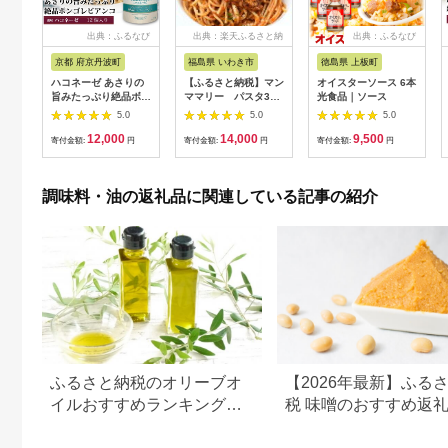
出典：ふるなび
出典：楽天ふるさと納
出典：ふるなび
税
京都 府京丹波町
福島県 いわき市
徳島県 上板町
ハコネーゼ あさりの
【ふるさと納税】マン
オイスターソース 6本
旨みたっぷり絶品ボン
ママリー パスタ3種
光食品｜ソース
ゴレビアンコ 12個 【
とドレッシングのセッ
5.0
5.0
5.0
パスタソース 】
ト
12,000
14,000
9,500
寄付金額:
円
寄付金額:
円
寄付金額:
円
調味料・油の返礼品に関連している記事の紹介
ふるさと納税のオリーブオ
【2026年最新】ふる
イルおすすめランキング
税 味噌のおすすめ返
【2026年最新版】人気・容
ンキング｜産地・種類