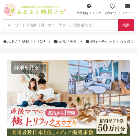
限度額をチェック
お気に入り
メニュー
検索
ふるさと納税ナビ TOP
返礼品検索
旅行・チケット・カタログ
詳細を見る