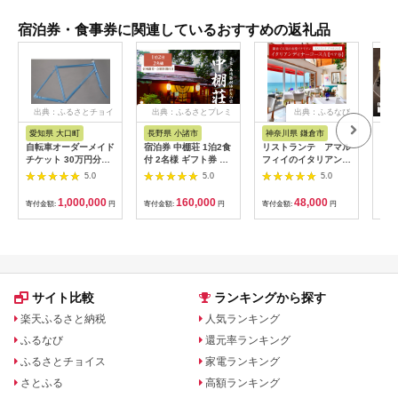
宿泊券・食事券に関連しているおすすめの返礼品
出典：ふるさとチョイ
出典：ふるさとプレミ
出典：ふるなび
ス
アム
愛知県 大口町
長野県 小諸市
神奈川県 鎌倉市
京
自転車オーダーメイド
宿泊券 中棚荘 1泊2食
リストランテ アマル
専門
チケット 30万円分
付 2名様 ギフト券 チ
フィイのイタリアンデ
菜と
【1360365】
ケット 券 宿泊 旅行
ィナーコースA ペア
池】
5.0
5.0
5.0
温泉 食事
券
鳥コ
064
1,000,000
160,000
48,000
寄付金額:
円
寄付金額:
円
寄付金額:
円
寄付
サイト比較
ランキングから探す
楽天ふるさと納税
人気ランキング
ふるなび
還元率ランキング
ふるさとチョイス
家電ランキング
さとふる
高額ランキング