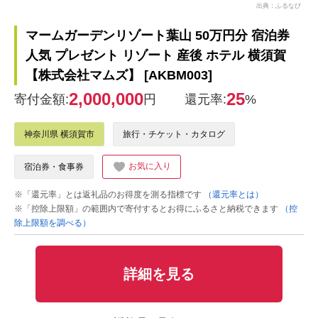
出典：ふるなび
マームガーデンリゾート葉山 50万円分 宿泊券
人気 プレゼント リゾート 産後 ホテル 横須賀
【株式会社マムズ】 [AKBM003]
2,000,000
25
寄付金額:
円
還元率:
%
神奈川県 横須賀市
旅行・チケット・カタログ
お気に入り
宿泊券・食事券
※「還元率」とは返礼品のお得度を測る指標です
（還元率とは）
※「控除上限額」の範囲内で寄付するとお得にふるさと納税できます
（控
除上限額を調べる）
詳細を見る