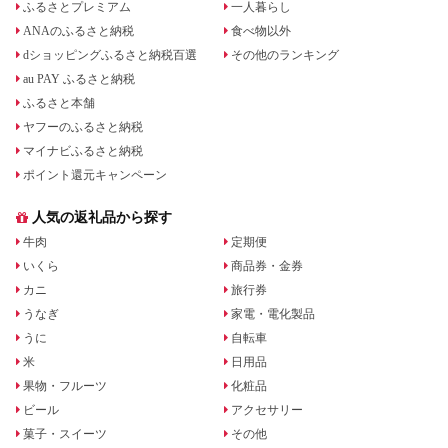
ふるさとプレミアム
一人暮らし
ANAのふるさと納税
食べ物以外
dショッピングふるさと納税百選
その他のランキング
au PAY ふるさと納税
ふるさと本舗
ヤフーのふるさと納税
マイナビふるさと納税
ポイント還元キャンペーン
人気の返礼品から探す
牛肉
定期便
いくら
商品券・金券
カニ
旅行券
うなぎ
家電・電化製品
うに
自転車
米
日用品
果物・フルーツ
化粧品
ビール
アクセサリー
菓子・スイーツ
その他