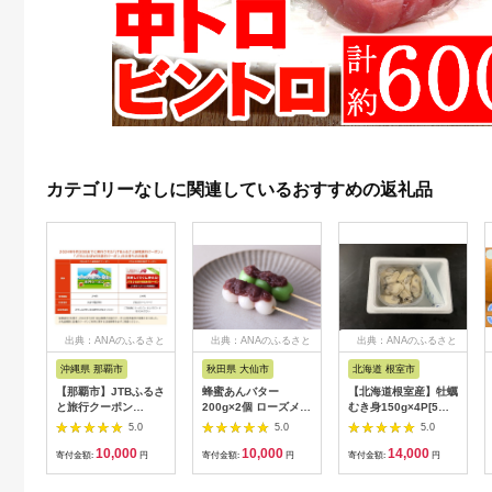
カテゴリーなしに関連しているおすすめの返礼品
出典：ANAのふるさと
出典：ANAのふるさと
出典：ANAのふるさと
納税
納税
納税
沖縄県 那覇市
秋田県 大仙市
北海道 根室市
【那覇市】JTBふるさ
蜂蜜あんバター
【北海道根室産】牡蠣
と旅行クーポン
200g×2個 ローズメイ
むき身150g×4P[5月
（3,000円分）有効期
[あんバター はちみ
下旬以降発送] A-
5.0
5.0
5.0
間3年（Eメール発
つ 発酵バター あん
54007
10,000
10,000
14,000
行）｜旅行 トラベル
こ 水あめ不使用 秋
寄付金額:
円
寄付金額:
円
寄付金額:
円
予約 国内旅行 JTB 宿
田県 大仙市]
泊 観光 体験 旅行券