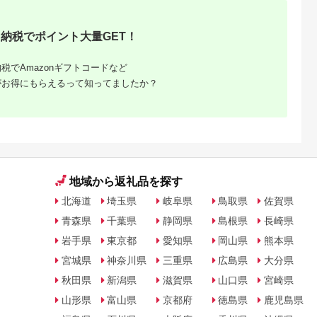
税 ］
納税 返礼品 支援 お取
こめ コメ ご飯 ごは
ンカン たんかんジュ
り寄せグルメ 取り寄
ん】【令和8年10月中
ース ジュース 果物 
せ グルメ 食品 フルー
旬から1ヶ月以内に順
リンク ストレートジ
納税でポイント大量GET！
ツ 果物 くだもの 野菜
次発送予定】
ュース 飲み物 果実飲
定期便 やさい 詰め合
料 柑橘ジュース
わせ セット
税でAmazonギフトコードなど
がお得にもらえるって知ってましたか？
地域から返礼品を探す
北海道
埼玉県
岐阜県
鳥取県
佐賀県
青森県
千葉県
静岡県
島根県
長崎県
岩手県
東京都
愛知県
岡山県
熊本県
宮城県
神奈川県
三重県
広島県
大分県
秋田県
新潟県
滋賀県
山口県
宮崎県
山形県
富山県
京都府
徳島県
鹿児島県