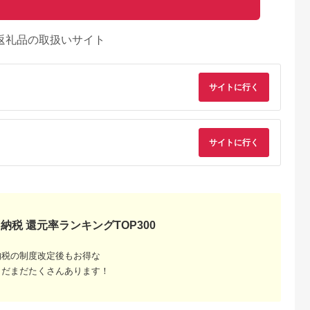
返礼品の取扱いサイト
サイトに行く
サイトに行く
天ふるさと納
出典：楽天ふるさと納
出典：ANAのふるさと
出典：楽天ふるさと
納税 還元率ランキングTOP300
税
税
納税
都市
香川県 坂出市
新潟県 南魚沼市
鹿児島県 屋久島町
と納税】【辻
【ふるさと納税】〈定
【令和8年産新米予
【ふるさと納税】屋
納税の制度改定後もお得な
銀だら西京漬
期便3回〉創業100
約】精米5kg 南魚沼
島たんかんジュース
8切 ［ 京都
年！老舗の八百屋がチ
産にじのきらめき・農
190ml×10本＜屋久
5.0
5.0
5.0
5.0
まだまだたくさんあります！
 西京漬け
ョイスした厳選やさい
家直送_AG【銘柄米
の恵み／果汁100% 
2,000
36,000
16,000
10,000
鱈 人気 おす
と旬の果物の詰め合わ
ブランド米 精米 にじ
トレートジュース＞ |
円
寄付金額:
円
寄付金額:
円
寄付金額:
円
メ 海鮮 お取
せ | 香川県 坂出市 香
のきらめき 魚沼産 新
鹿児島 屋久島 取り寄
販 送料無料
川 四国 楽天ふるさと
潟米 産地直送 お米 米
せ ご当地 たんかん 