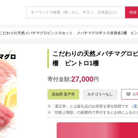
検索
こだわりの天然メバチマグロビントロセット メバチマグロ中トロ赤身各1柵 ビン
こだわりの天然メバチマグロビ
柵 ビントロ1柵
27,000
寄付金額:
円
お
高知県 室戸市
カテゴリーなし
※「還元率」とは返礼品のお得度を測る指標です
（還
※「控除上限額」の範囲内で寄付するとお得にふるさ