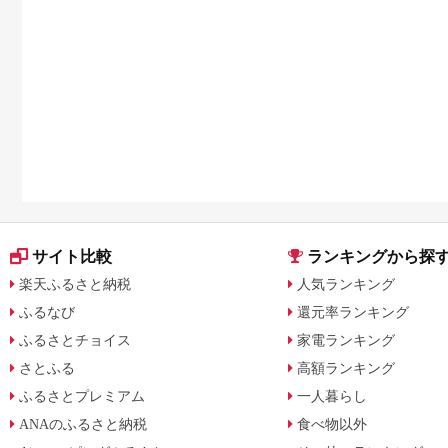
宿泊券 旅行予約 ホテ
ル 旅館 チケット 子供
子連れ カップル 家族
人気 おすすめ 旅行ク
ーポン 店頭 オンライ
ン ネット予約 電話 有
効期間3年
サイト比較
ランキングから探
楽天ふるさと納税
人気ランキング
ふるなび
還元率ランキング
ふるさとチョイス
家電ランキング
さとふる
高額ランキング
ふるさとプレミアム
一人暮らし
ANAのふるさと納税
食べ物以外