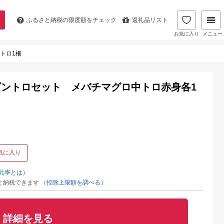
ふるさと納税の
限度額をチェック
返礼品リスト
お気に入り
メニュー
トロ1柵
ントロセット メバチマグロ中トロ赤身各1
気に入り
元率とは）
と納税できます
（控除上限額を調べる）
詳細を見る