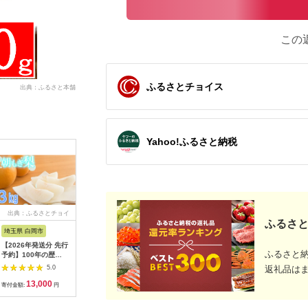
この
ふるさとチョイス
出典：ふるさと本舗
Yahoo!ふるさと納税
出典：ふるさとチョイ
出典：ANAのふるさと
出典：ANAのふるさと
出典：楽
ふるさと
ス
納税
納税
埼玉県 白岡市
愛知県 碧南市
島根県 出雲市
京都 府京
【2026年発送分 先行
【先行受付】2027年1
出雲の國からの贈り物
【ふるさ
ふるさと
予約】100年の歴
月～6月毎月発送 ま
～トマトを超えた超ト
為商店】
史！！ アライファー
るでトマトの宝石箱！
マト2kg【トマト と
けセット 
5.0
5.0
5.0
返礼品は
ムの「朝もぎ梨」幸
ジュエリートマトの定
まと 野菜 やさい 新鮮
鮮魚専門店
13,000
40,000
24,000
2
水・豊水・あきづき
期便 約700g×6回コ
産地直送 贈答 出雲 出
セット 銀
寄付金額:
円
寄付金額:
円
寄付金額:
円
寄付金額:
約3kg 【11246-
ース H004-210
雲市 おすすめ 人気】
すめ グル
0352】
り寄せ 通