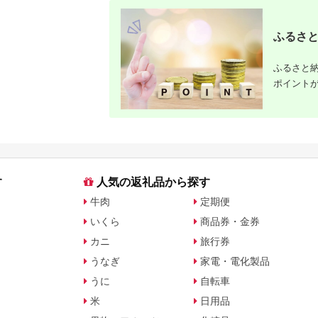
ふるさと納
ふるさと
ふるさと納
ポイント
す
人気の返礼品から探す
牛肉
定期便
いくら
商品券・金券
カニ
旅行券
うなぎ
家電・電化製品
うに
自転車
米
日用品