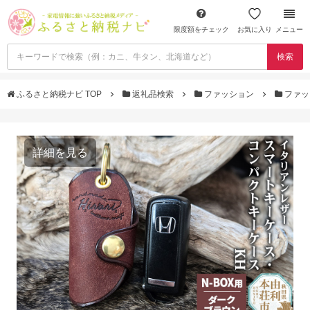
限度額をチェック
お気に入り
メニュー
検索
ふるさと納税ナビ TOP
返礼品検索
ファッション
ファッ
詳細を見る