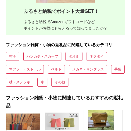
ふるさと納税でポイント大量GET！
ふるさと納税でAmazonギフトコードなど
ポイントがお得にもらえるって知ってましたか？
ファッション雑貨・小物の返礼品に関連しているカテゴリ
帽子
ハンカチ・スカーフ
タオル
ネクタイ
マフラー・ストール
ベルト
メガネ・サングラス
手袋
杖・ステッキ
傘
その他
ファッション雑貨・小物に関連しているおすすめの返礼
品