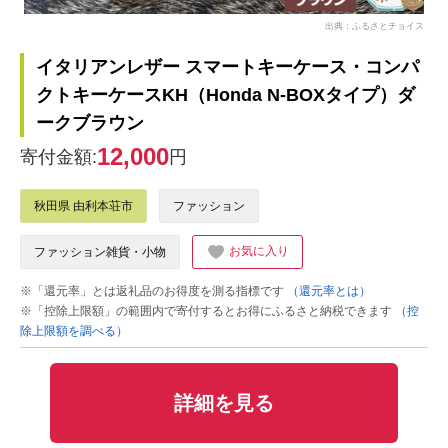
出典：ふるさとチョイス
イタリアンレザー スマートキーケース・コンパ
クトキーケースKH（Honda N-BOXタイプ）ダ
ークブラウン
12,000
寄付金額:
円
秋田県 由利本荘市
ファッション
お気に入り
ファッション雑貨・小物
※「還元率」とは返礼品のお得度を測る指標です
（還元率とは）
※「控除上限額」の範囲内で寄付するとお得にふるさと納税できます
（控
除上限額を調べる）
詳細を見る