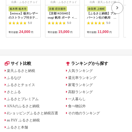
出典：ふるさとチョイ
出典：ふるさとチョイ
出典：楽天ふるさと納
出
ス
ス
税
栃木県 栃木市
京都 府京都市
奈良県 上牧町
和
【minca】栃木レザー
【京都 KOSHO】
【ふるさと納税】アル
【ふ
のストラップ付タテ型
ougi 帆布 ポーチ ＜カ
バートン社の帆布 ア
デニ
パスケース 定期入れ
ラー選択可能＞［ 京
ーミーダック 小物入
善に
5.0
5.0
5.0
職人の手仕事 パスホ
都 帆布 バッグ ブラン
れ キャメル
草抜
ルダー01+ストラップ
ド ポーチ 小さめ 小物
【1320557】
草が
24,000
15,000
11,000
寄付金額:
円
寄付金額:
円
寄付金額:
円
寄付
S 706【雑貨 日用品
入れ おしゃれ かわい
防草
人気 おすすめ 】
い 人気 おすすめ ミニ
【1
バッグ コスメポーチ
鞄 かばん バッグ お取
り寄せ 通販 ギフト 送
料無料 ふるさと納税
］
サイト比較
ランキングから探す
楽天ふるさと納税
人気ランキング
ふるなび
還元率ランキング
ふるさとチョイス
家電ランキング
さとふる
高額ランキング
ふるさとプレミアム
一人暮らし
ANAのふるさと納税
食べ物以外
dショッピングふるさと納税百選
その他のランキング
au PAY ふるさと納税
ふるさと本舗