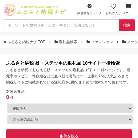
限度額をチェック
お気に入り
メニュー
検索
ふるさと納税ナビ TOP
返礼品検索
ファッション
ファッ
ふるさと納税 杖・ステッキの返礼品 16サイト一括検索
ふるさと納税でもらえる杖・ステッキの返礼品（0件）一覧ページです。還
元率やレビュー件数順などに並べ替え可能です。主要な16の人気ふるさと
納税サイトに掲載されている返礼品を1回でまとめて検索できて便利です。
対象返礼品
0
件
条件を絞る