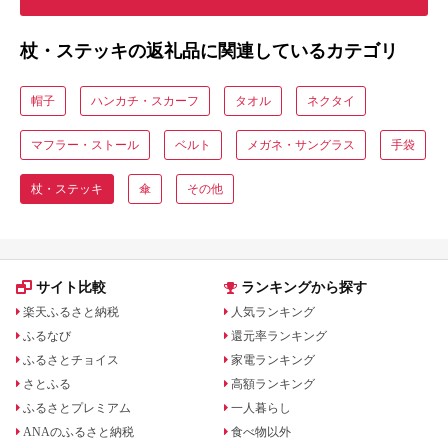
杖・ステッキの返礼品に関連しているカテゴリ
帽子
ハンカチ・スカーフ
タオル
ネクタイ
マフラー・ストール
ベルト
メガネ・サングラス
手袋
杖・ステッキ
傘
その他
サイト比較
ランキングから探す
楽天ふるさと納税
人気ランキング
ふるなび
還元率ランキング
ふるさとチョイス
家電ランキング
さとふる
高額ランキング
ふるさとプレミアム
一人暮らし
ANAのふるさと納税
食べ物以外