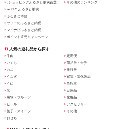
dショッピングふるさと納税百選
その他のランキング
au PAY ふるさと納税
ふるさと本舗
ヤフーのふるさと納税
マイナビふるさと納税
ポイント還元キャンペーン
人気の返礼品から探す
牛肉
定期便
いくら
商品券・金券
カニ
旅行券
うなぎ
家電・電化製品
うに
自転車
米
日用品
果物・フルーツ
化粧品
ビール
アクセサリー
菓子・スイーツ
その他
おせち