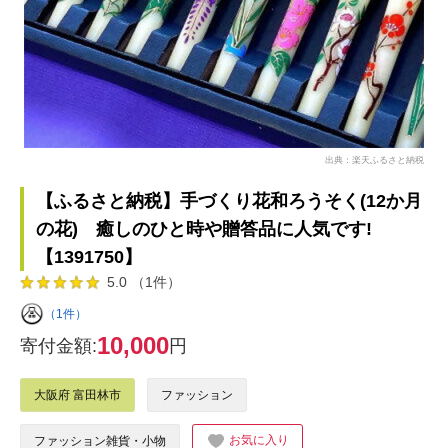
出典：楽天ふるさと納税
【ふるさと納税】手づくり花和ろうそく(12か月
の花) 癒しのひと時や贈答品に人気です!
【1391750】
5.0 （1件）
（1件）
10,000
寄付金額:
円
大阪府 富田林市
ファッション
お気に入り
ファッション雑貨・小物