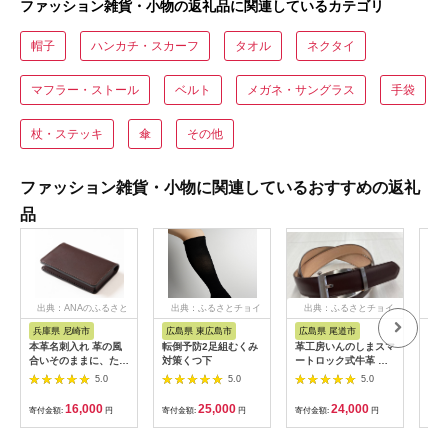
ファッション雑貨・小物の返礼品に関連しているカテゴリ
帽子
ハンカチ・スカーフ
タオル
ネクタイ
マフラー・ストール
ベルト
メガネ・サングラス
手袋
杖・ステッキ
傘
その他
ファッション雑貨・小物に関連しているおすすめの返礼
品
出典：ANAのふるさと
出典：ふるさとチョイ
出典：ふるさとチョイ
納税
ス
ス
兵庫県 尼崎市
広島県 東広島市
広島県 尾道市
大
本革名刺入れ 革の風
転倒予防2足組むくみ
革工房いんのしまスマ
【本
合いそのままに、たつ
対策くつ下
ートロック式牛革 ベ
IC
の市産染料染めオイル
ルト【色：チョコ】
2枚
5.0
5.0
5.0
レザー[ダークブラウ
き【a
ン]
16,000
25,000
24,000
寄付金額:
円
寄付金額:
円
寄付金額:
円
寄付