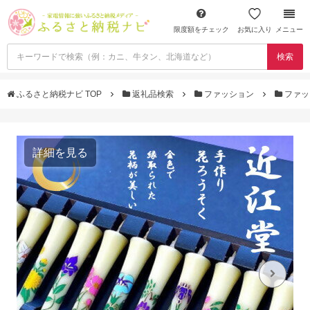
限度額をチェック
お気に入り
メニュー
検索
ふるさと納税ナビ TOP
返礼品検索
ファッション
ファッ
詳細を見る