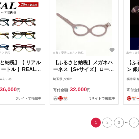
ス 
ふる
さと納税
出典：楽天ふるさと納税
出典：楽
と納税】【 リアル
【ふるさと納税】メガネハ
【ふ
ートル 】REAL
ーネス【S+サイズ】ローズ
ン 
 若狭 伍 度無しブ
グレージュ(本革製)kazama
換え券
ばみらい市
埼玉県 八潮市
福井県 
トカットレンズ＆
premium【1403997】
099
36,000
32,000
ズ対応 眼鏡 メガ
換券
円
寄付金額:
円
寄付金
ム 国産 鯖江製
鏡 
3サイトで掲載中
3サイトで掲載中
眼鏡
ス 
ふる
...
1
2
3
›