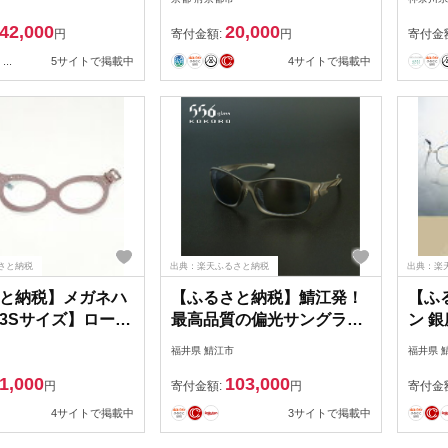
ンズフリー
都 西陣織 ペンケース 眼鏡
神奈川
42,000
20,000
ooth接続 アプリ連動
ケース 眼鏡入れ 筆箱 ポー
天ふ
円
寄付金額:
円
寄付金
時間稼働 青森県 八
チ 小物入れ ギフト 贈答
ース
...
5サイトで掲載中
4サイトで掲載中
めが
ー 首
ー 革
レデ
革小
さと納税
出典：楽天ふるさと納税
出典：楽
と納税】メガネハ
【ふるさと納税】鯖江発！
【ふ
3Sサイズ】ローズ
最高品質の偏光サングラ
ン 
(本革製)kazama
ス 556glass Muroto /
換え券
福井県 鯖江市
福井県 
m【1403977】
556glass Muroto.B /
099
1,000
103,000
556glass Muroto.C【I-
換券
円
寄付金額:
円
寄付金
12711】
鏡 
4サイトで掲載中
3サイトで掲載中
眼鏡