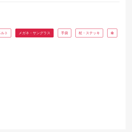
ベルト
メガネ・サングラス
手袋
杖・ステッキ
傘