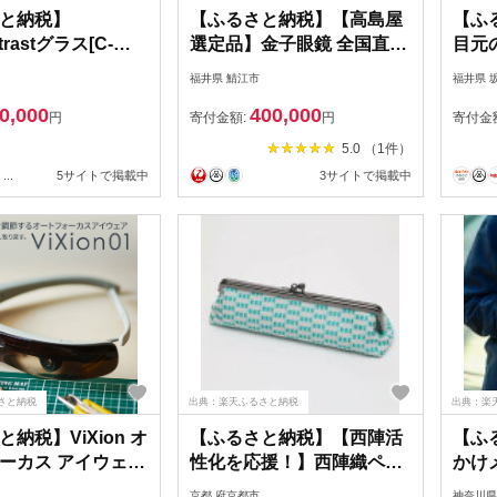
と納税】
【ふるさと納税】【高島屋
【ふ
trastグラス[C-
選定品】金子眼鏡 全国直営
目元
店で使える 眼鏡引換券
アイウ
福井県 鯖江市
福井県 
Platinum (6万円相当×2枚)
ャー
0,000
400,000
[P-16801] / 鯖江市産めがね
ル（S
円
寄付金額:
円
寄付金
引換券 チケット 高級眼鏡
ハバナ
5.0 （1件）
高級めがね めがね 眼鏡 サ
ャコ
...
5サイトで掲載中
3サイトで掲載中
ングラス ふるさと納税めが
ネ メ
ね 金子眼鏡ふるさと納税
兼用
対策 
さと納税
出典：楽天ふるさと納税
出典：楽
納税】ViXion オ
【ふるさと納税】【西陣活
【ふ
ーカス アイウェア
性化を応援！】西陣織ペン
かけメ
n01 自動ピント調節
ケース（水色）│京都市 京
【Re
京都 府京都市
神奈川県