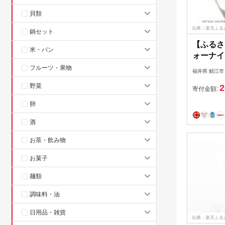
貝類
出典：楽天ふる
鍋セット
【ふるさと
米・パン
ォーナイ
える眼鏡
フルーツ・果物
福井県 鯖江市
当）Silve
野菜
2
産めが
寄付金額:
ト 高級
卵
ね めが
ズ サン
酒
納税めが
お茶・飲み物
眼鏡 np 
お菓子
麺類
調味料・油
日用品・雑貨
出典：楽天ふる