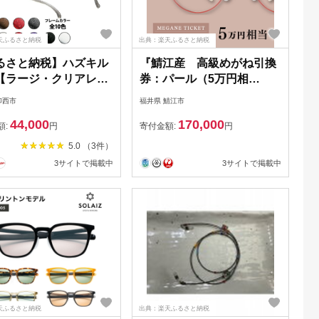
天ふるさと納税
出典：楽天ふるさと納税
るさと納税】ハズキル
『鯖江産 高級めがね引換
【ラージ・クリアレン
券：パール（5万円相
233-0265]
当）』 めがね メガネ 眼鏡
印西市
福井県 鯖江市
引換券 引き換え
44,000
170,000
額:
円
寄付金額:
円
5.0 （3件）
3サイトで掲載中
3サイトで掲載中
天ふるさと納税
出典：楽天ふるさと納税