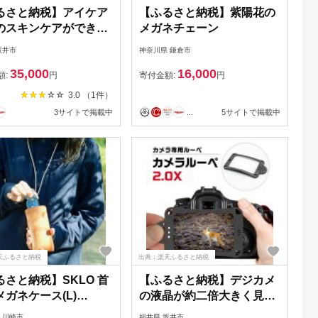
るさと納税】アイケア
【ふるさと納税】紫陽花の
のスキンケアができる
メガネチェーン
ェア『SOLAIZ』シ
坂井市
神奈川県 鎌倉市
プなウエリントンモデ
35,000
16,000
LD-005） ブラック
額:
円
寄付金額:
円
2 オレンジ ライム チ
3.0 （1件）
ール 全5色【伊達メガ
3サイトで掲載中
...
5サイトで掲載中
ンズ レディース 男女
 ユニセックス 紫外線
UVカット率99.9%】
天ふるさと納税
出典：楽天ふるさと納税
るさと納税】SKLO 首
【ふるさと納税】デジカメ
ガネケース(L)
の液晶が約二倍大きく見え
d】 | 神奈川県 川崎市
るカメラ専用ルーペ カメラ
 川崎市
福井県 坂井市