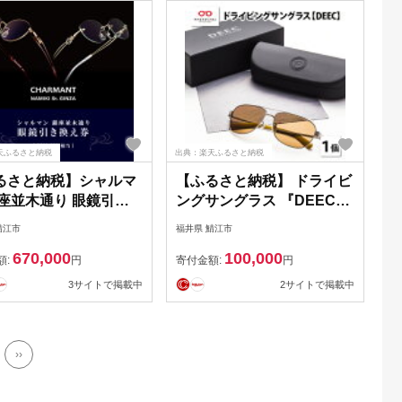
ふるさと納税めがね
さと納税 シャルマン
天ふるさと納税
出典：楽天ふるさと納税
るさと納税】シャルマ
【ふるさと納税】 ドライビ
銀座並木通り 眼鏡引き
ングサングラス 『DEEC』
 20万円相当 [P-
[H-04201] / サングラス カ
鯖江市
福井県 鯖江市
02]/ 鯖江産めがね 引
ラーレンズ メンズ レディ
670,000
100,000
 チケット 高級眼
ース 偏光 調光 薄い 色 UV
額:
円
寄付金額:
円
高級めがね めがね
カット スポーツ 偏光サン
3サイトで掲載中
2サイトで掲載中
 レンズ サングラ
グラス スポーツサングラス
ふるさと納税めがね
ドライブ アウトドア
さと納税 シャルマン
››