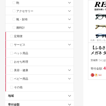
鞄
アクセサリー
靴・財布
腕時計
定期便
出典：楽天ふる
サービス
【ふるさ
メガネ タ
ペット用品
温故知新
茨城県 つく
おせち料理
ルーライ
4
老眼レン
寄付金額:
美容・健康
ネフレー
ベビー用品
その他
地域
寄付金額