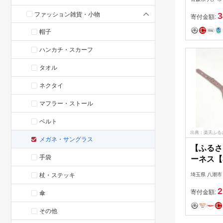
軽量 ハ
ファッション雑貨・小物
3
Bluet
寄付金額:
連続10
帽子
戸市
ハンカチ・スカーフ
タオル
ネクタイ
マフラー・ストール
ベルト
出典：楽天ふる
メガネ・サングラス
【ふるさ
手袋
ーネス【
グレージュ
杖・ステッキ
埼玉県 八潮市
premiu
2
寄付金額:
傘
その他