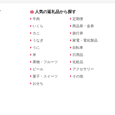
す
人気の返礼品から探す
牛肉
定期便
いくら
商品券・金券
カニ
旅行券
うなぎ
家電・電化製品
うに
自転車
米
日用品
果物・フルーツ
化粧品
ビール
アクセサリー
菓子・スイーツ
その他
おせち