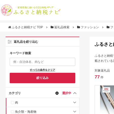
ふるさと納税ナビ TOP
返礼品検索
ファッション
フ
返礼品を絞り込む
ふるさと
キーワード検索
ふるさと納税
載されている
すべての条件をクリア
対象返礼品
77
件
絞り込み
カテゴリ
選択中
肉
魚介類・海産物