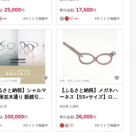
 川崎 支援 支援品 楽
ルーペ 2.0X
25,000
17,500
るさと 納税 メガネケ
額:
円
寄付金額:
円
 おしゃれ 眼鏡ケース
4サイトで掲載中
4サイトで掲載中
ねケース ネックホルダ
掛け メガネ 収納 レザ
 大人 かわいい メンズ
ィース レザーケース
物
天ふるさと納税
出典：楽天ふるさと納税
るさと納税】シャルマ
【ふるさと納税】メガネハ
銀座並木通り 眼鏡引き
ーネス【SS+サイズ】ロー
 3万円相当 [H-
ズグレージュ(本革
鯖江市
埼玉県 八潮市
01]/ 鯖江産めがね 引
製)kazama
100,000
26,000
 チケット 高級眼
premium【1403989】
額:
円
寄付金額:
円
高級めがね めがね
3サイトで掲載中
3サイトで掲載中
 レンズ サングラ