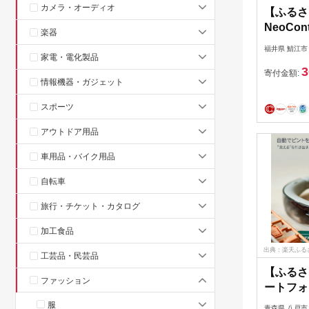
カメラ・オーディオ
【ふるさ
NeoCon
楽器
07401]
福井県 鯖江市
家電・電化製品
3
寄付金額:
情報機器・ガジェット
スポーツ
アウトドア用品
車用品・バイク用品
自転車
旅行・チケット・カタログ
加工食品
出典：楽天ふる
工芸品・民芸品
【ふるさと
ファッション
ートフォ
ViXio
服
青森県 八戸市