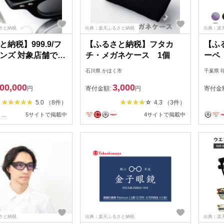
さと納税
出典：楽天ふるさと納税
出典：楽
納税】999.9/フ
【ふるさと納税】フタカ
【ふ
ンズ 対象店舗で使
チ・メガネケース 1個
ーペ
引換券（6万円相
ズ】[0
石川県 かほく市
千葉県 
r [N-11401] / 鯖江
00,000
3,000
ね 引換券 チケッ
円
寄付金額:
円
寄付金
眼鏡 高級めが
5.0 （8件）
4.3 （3件）
ね 眼鏡 レン
...
5サイトで掲載中
4サイトで掲載中
グラス ふるさと
ね ふるさと納税
m
さと納税
出典：楽天ふるさと納税
出典：楽