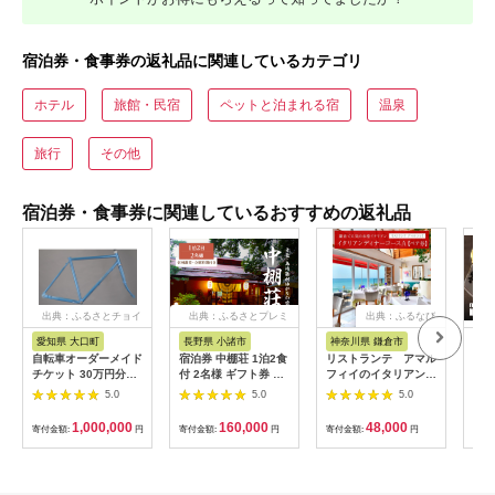
宿泊券・食事券の返礼品に関連しているカテゴリ
ホテル
旅館・民宿
ペットと泊まれる宿
温泉
旅行
その他
宿泊券・食事券に関連しているおすすめの返礼品
出典：ふるさとチョイ
出典：ふるさとプレミ
出典：ふるなび
ス
アム
愛知県 大口町
長野県 小諸市
神奈川県 鎌倉市
京
自転車オーダーメイド
宿泊券 中棚荘 1泊2食
リストランテ アマル
専門
チケット 30万円分
付 2名様 ギフト券 チ
フィイのイタリアンデ
菜と
【1360365】
ケット 券 宿泊 旅行
ィナーコースA ペア
池】
5.0
5.0
5.0
温泉 食事
券
鳥コ
064
1,000,000
160,000
48,000
寄付金額:
円
寄付金額:
円
寄付金額:
円
寄付