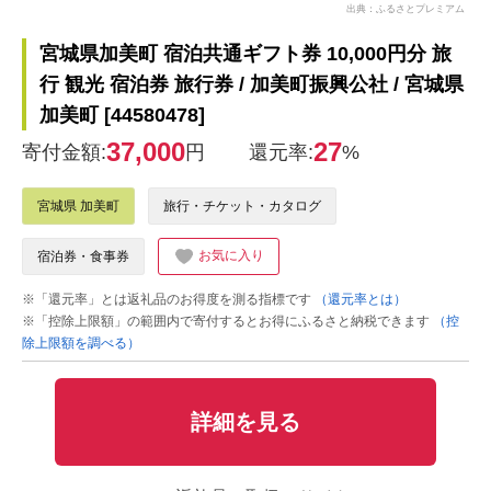
出典：ふるさとプレミアム
宮城県加美町 宿泊共通ギフト券 10,000円分 旅
行 観光 宿泊券 旅行券 / 加美町振興公社 / 宮城県
加美町 [44580478]
37,000
27
寄付金額:
円
還元率:
%
宮城県 加美町
旅行・チケット・カタログ
お気に入り
宿泊券・食事券
※「還元率」とは返礼品のお得度を測る指標です
（還元率とは）
※「控除上限額」の範囲内で寄付するとお得にふるさと納税できます
（控
除上限額を調べる）
詳細を見る