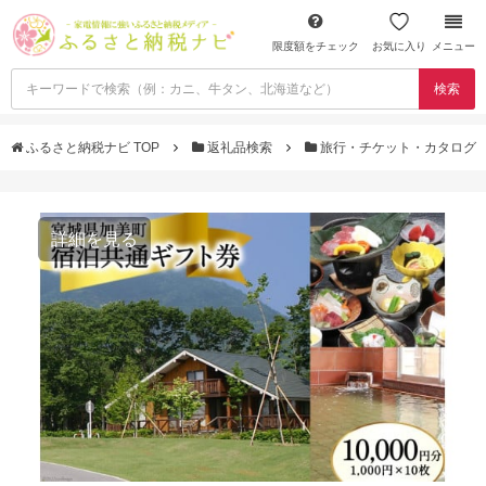
限度額をチェック
お気に入り
メニュー
検索
ふるさと納税ナビ TOP
返礼品検索
旅行・チケット・カタログ
詳細を見る