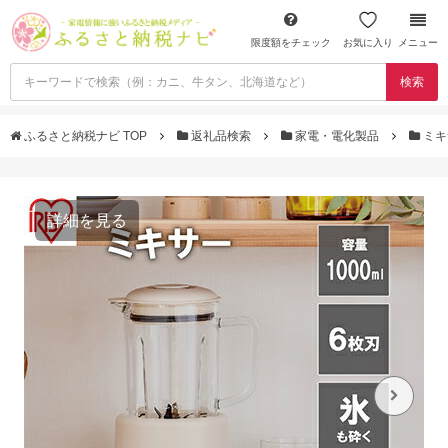
限度額をチェック
お気に入り
メニュー
検索
ふるさと納税ナビ TOP
返礼品検索
家電・電化製品
ミキ
詳細を見る