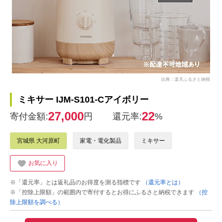
出典：楽天ふるさと納税
ミキサー IJM-S101-Cアイボリー
27,000
22
寄付金額:
円
還元率:
%
宮城県 大河原町
家電・電化製品
ミキサー
お気に入り
※「還元率」とは返礼品のお得度を測る指標です
（還元率とは）
※「控除上限額」の範囲内で寄付するとお得にふるさと納税できます
（控
除上限額を調べる）