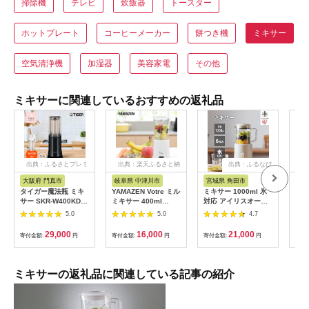
掃除機
テレビ
炊飯器
トースター
ホットプレート
コーヒーメーカー
餅つき機
ミキサー
空気清浄機
加湿器
美容家電
その他
ミキサーに関連しているおすすめの返礼品
出典：ふるさとプレミ
出典：楽天ふるさと納
出典：ふるなび
出
アム
税
大阪府 門真市
岐阜県 中津川市
宮城県 角田市
新潟
タイガー魔法瓶 ミキ
YAMAZEN Votre ミル
ミキサー 1000ml 氷
チョ
サー SKR-W400KD
ミキサー 400ml
対応 アイリスオーヤ
ーブ
ディープブラック【ミ
YMH-400(W)
マ 家庭用 キッチン ギ
483
5.0
5.0
4.7
キサー 電化製品 家電
フト 木目調 スムージ
安全設計 静音 ハイパ
ー デザート お手入れ
29,000
16,000
21,000
寄付金額:
円
寄付金額:
円
寄付金額:
円
寄付
ワー コンパクト 4枚
簡単 IJM-S101-Cアイ
刃 ジューサー スムー
ボリー
ジー カップ・フタ食
器洗い乾燥機対応 大
ミキサーの返礼品に関連している記事の紹介
阪府 門真市 】
272230_AZ015VC01