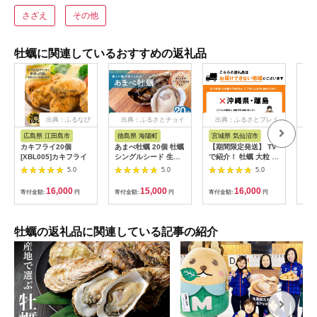
さざえ
その他
牡蠣に関連しているおすすめの返礼品
出典：ふるなび
出典：ふるさとチョイ
出典：ふるさとプレミ
出
ス
アム
広島県 江田島市
徳島県 海陽町
宮城県 気仙沼市
北
カキフライ20個
あまべ牡蠣 20個 牡蠣
【期間限定発送】 TV
4月
[XBL005]カキフライ
シングルシード 生食
で紹介！ 牡蠣 大粒 3
フ 
用 殻付き かき カキ
～4年モノ 生食 殻付
厚岸
5.0
5.0
5.0
オイスター 生ガキ 生
き牡蠣 約3kg(約9-12
2k
牡蠣 生がき 生かき ギ
個入) [住喜水産 宮城
キナ
16,000
15,000
16,000
寄付金額:
円
寄付金額:
円
寄付金額:
円
寄付
フト 貝 旨味
県 気仙沼市
類 
20564160] 期間限定
カキ
冷蔵 新鮮 濃厚 真牡蠣
ん 
カキ かき 生牡蠣 魚貝
よっ
牡蠣の返礼品に関連している記事の紹介
類 生牡蠣 貝 海鮮 魚
クが
介類 なべ カキフライ
牡蠣ご飯 魚介