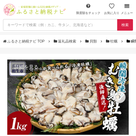
限度額をチェック
お気に入り
メニュー
検索
ふるさと納税ナビ TOP
返礼品検索
貝類
牡蠣
瞬
詳細を見る