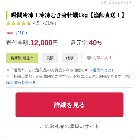
出典：ふるさとチョイス
瞬間冷凍！冷凍むき身牡蠣1kg【漁師直送！】
4.5 （21件）
（21件）
12,000
40
寄付金額:
円
還元率:
%
お気に入り
兵庫県 相生市
貝類
牡蠣
※「還元率」とは返礼品のお得度を測る指標です
（還元率とは）
※「控除上限額」の範囲内で寄付するとお得にふるさと納税できます
（控
除上限額を調べる）
詳細を見る
この返礼品の取扱いサイト