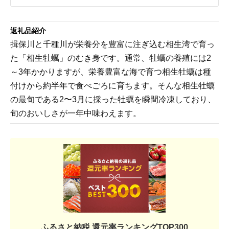
返礼品紹介
揖保川と千種川が栄養分を豊富に注ぎ込む相生湾で育っ
た「相生牡蠣」のむき身です。通常、牡蠣の養殖には2
～3年かかりますが、栄養豊富な海で育つ相生牡蠣は種
付けから約半年で食べごろに育ちます。そんな相生牡蠣
の最旬である2〜3月に採った牡蠣を瞬間冷凍しており、
旬のおいしさが一年中味わえます。
ふるさと納税 還元率ランキングTOP300