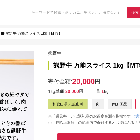
検索
熊野牛 万能スライス 1kg【MT9】
熊野牛
熊野牛 万能スライス 1kg【MT
20,000
寄付金額:
円
1kg単価:
20,000
円
量:
1
kg
和歌山県 九度山町
肉
肉加工品
※「還元率」とは返礼品のお得度を測る指標です
（還
※「控除上限額」の範囲内で寄付するとお得にふるさ