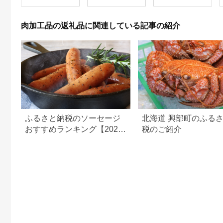
タンパク 標茶町 北海
海道牛 国産 ハンバー
道 】
グ 牛肉100％
肉加工品の返礼品に関連している記事の紹介
ふるさと納税のソーセージ
北海道 興部町のふる
おすすめランキング【2026
税のご紹介
年最新版】