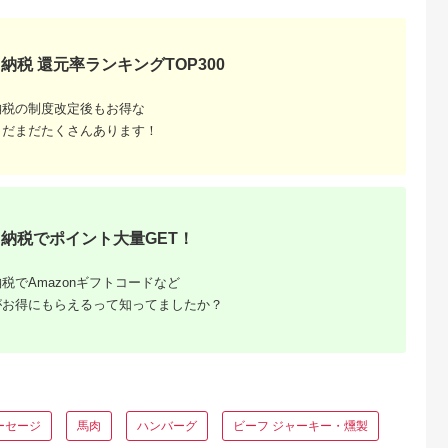
納税 還元率ランキングTOP300
納税の制度改定後もお得な
まだまだたくさんあります！
るさと納
納税でポイント大量GET！
税でAmazonギフトコードなど
がお得にもらえるって知ってましたか？
ーセージ
馬肉
ハンバーグ
ビーフ ジャーキー・燻製