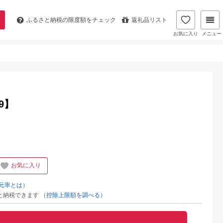
ふるさと納税の
限度額をチェック
返礼品リスト
お気に入り
メニュー
9】
お気に入り
元率とは）
と納税できます
（控除上限額を調べる）