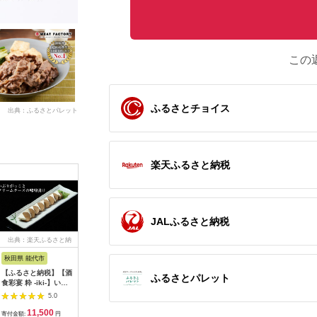
この
ふるさとチョイス
出典：ふるさとパレット
楽天ふるさと納税
JALふるさと納税
出典：楽天ふるさと納
出典：JALふるさと納税
出典：ふるさとプレミ
出
税
アム
秋田県 能代市
北海道 岩見沢市
北海道 赤平市
徳島県 海
【ふるさと納税】【酒
贈答用 ハム・ソーセ
たきもとのしゃぶしゃ
阿波尾鶏 
ふるさとパレット
食彩宴 粋 -iki-】いぶ
ージギフトセット「北
ぶ用ラム肉500g×2パ
20本 ウ
りがっことクリームチ
の国から」北海道物語
ック（計1kg） 羊肉
国産 洋風
5.0
5.0
5.0
ーズの味噌漬け 8枚入
【KDS-300】ギフト
ラム肉
11,500
10,000
19,000
1
り×3パック 惣菜 漬物
プレゼント お中元 お
寄付金額:
円
寄付金額:
円
寄付金額:
円
寄付金額: