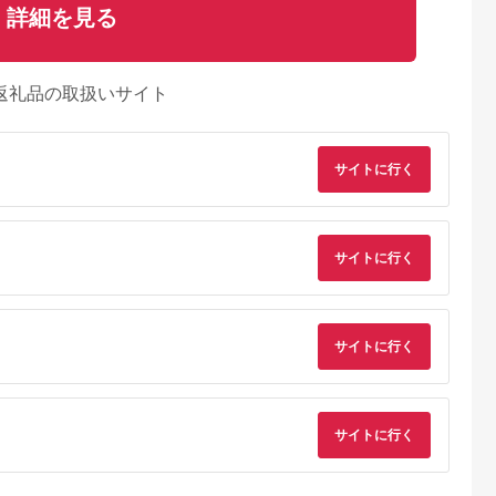
詳細を見る
返礼品の取扱いサイト
サイトに行く
サイトに行く
サイトに行く
典：ふるラボ
出典：ふるラボ
出典：ふるなび
出典：ふるさとパレ
陽町
兵庫県 多可町
静岡県 浜松市
福岡県 新宮町
ソーセージ
「リーガロイヤルホテ
浜松発！いえやす自慢
AA419.黒毛和牛
サイトに行く
インナー 地鶏
ル」グリルビーフハン
の浜松餃子 4種を楽
100%ハンバーグ（
 惣菜 冷凍
バーグ5個 [KIK-443]
しむバラエティーセッ
130g×4Pセット）
5.0
5.0
5.0
5.0
[842]
ト ぎょうざ ギョーザ
0,000
17,000
10,000
11,000
円
寄付金額:
円
寄付金額:
円
寄付金額:
円