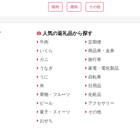
猪肉
鹿肉
その他
す
人気の返礼品から探す
牛肉
定期便
いくら
商品券・金券
カニ
旅行券
うなぎ
家電・電化製品
うに
自転車
米
日用品
果物・フルーツ
化粧品
ビール
アクセサリー
菓子・スイーツ
その他
おせち