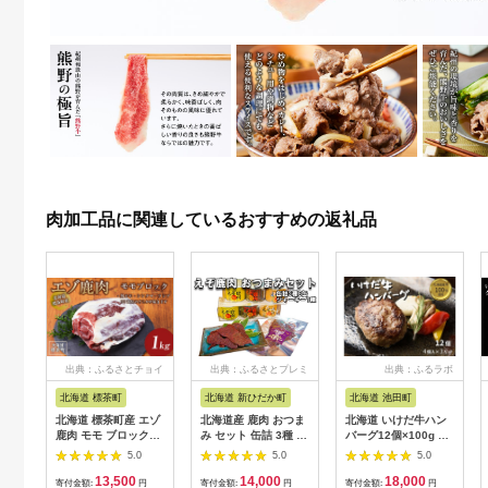
肉加工品に関連しているおすすめの返礼品
出典：ふるさとチョイ
出典：ふるさとプレミ
出典：ふるラボ
ス
アム
北海道 標茶町
北海道 新ひだか町
北海道 池田町
北海道 標茶町産 エゾ
北海道産 鹿肉 おつま
北海道 いけだ牛ハン
鹿肉 モモ ブロック
み セット 缶詰 3種 計
バーグ12個×100g 計
1kg【 肉 にく 鹿肉 ジ
6缶 ＆ ジャーキー 1
1200g 冷凍 小分け 池
5.0
5.0
5.0
ビエ BBQ バーベキュ
種
田牛 テレビで紹介 ブ
13,500
14,000
18,000
ー グルメ ヘルシー 高
ランド牛 牛肉 お肉 北
寄付金額:
円
寄付金額:
円
寄付金額:
円