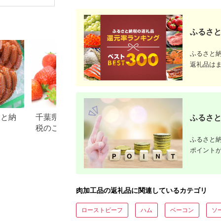
ご当地グルメ つまみ
歳暮 贈り物 季節 限定
お酒のあて お届
丸大食品
け：入金確認後、2週
間～1か月程度でお届
ふるさと
けします。※在庫状況
によってお待ちいただ
く場合がございます。
ふるさと
返礼品は
さと納
千葉県 東庄町のふるさと納
徳島県 石井町のふ
ふるさと
税のご紹介
税のご紹介
ふるさと納
ポイント
肉加工品の返礼品に関連しているカテゴリ
ローストビーフ
ハム
ベーコン
ソ