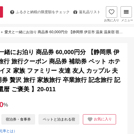
ふるさと納税の
限度額をチェック
返礼品リスト
お気に入り
メニュー
市 温泉 温泉宿 宿泊券 宿泊 旅行 旅行クーポン 商品券 補助券 ペット ホテル お泊り ペット 愛犬 犬 いぬ イヌ 家族 ファミリー 友達 友人 カップル 夫婦 宿泊券 補助券 チケット 利用券 贅沢 旅行 家族旅行 卒業旅行 記念旅行 記念日 お祝い 誕生日 卒業 結婚 還暦 ご褒美 】20-011
緒にお泊り 商品券 60,000円分 【静岡県 伊
 旅行 旅行クーポン 商品券 補助券 ペット ホテ
 イヌ 家族 ファミリー 友達 友人 カップル 夫
用券 贅沢 旅行 家族旅行 卒業旅行 記念旅行 記
暦 ご褒美 】20-011
0
%
お気に入り
宿泊券・食事券
ペットと泊まれる宿
元率とは）