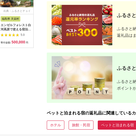
出典：ふるさとチョイ
出典：ふるさとチョイ
出典：ふるさとチョイ
出典：ふ
ふるさと
ス
ス
ス
福島県 天栄村
福島県 天栄村
山梨県 山中湖村
千葉県 い
エンゼルフォレスト白
エンゼルフォレスト白
夢のドッグリゾート
＜PFリゾ
ふるさと
河高原で使える宿泊ク
河高原で使える宿泊ク
Woof 3F富士山ビュー
宿泊補助券(
ーポン券（150000円
ーポン券（30000円相
ペア宿泊券
分)1棟貸
返礼品は
5.0
5.0
4.5
相当） F21T-102
当） F21T-099
まれる海
500,000
100,000
135,000
5
【13889
寄付金額:
円
寄付金額:
円
寄付金額:
円
寄付金額:
ふるさと
ふるさと納
ポイント
ペットと泊まれる宿の返礼品に関連しているカ
ホテル
旅館・民宿
ペットと泊まれる宿