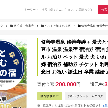
検索
ログ
宿泊券・食事券
ペットと泊まれる宿
修善寺温泉 修善寺絆＋ 愛犬と一緒にお泊り 商品券 60,000円分 【静岡県 伊豆
修善寺温泉 修善寺絆＋ 愛犬と一
豆市 温泉 温泉宿 宿泊券 宿泊
ル お泊り ペット 愛犬 犬 いぬ
婦 宿泊券 補助券 チケット 利
念日 お祝い 誕生日 卒業 結婚 還
200,000
3
寄付金額:
円
還元率:
静岡県 伊豆市
旅行・チケット・カタログ
※「還元率」とは返礼品のお得度を測る指標です
（還