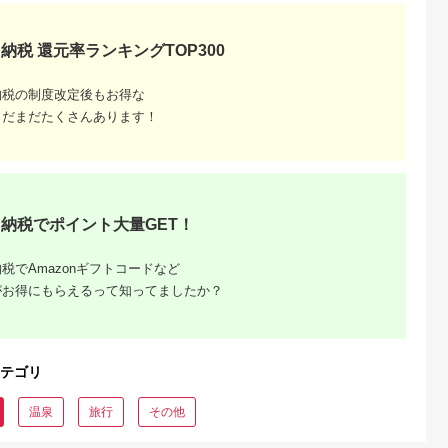
るさとチョイ
出典：ふるさとチョイ
出典：ふるさとチョイ
出典：ふるさとチョ
納税 還元率ランキングTOP300
ス
ス
ス
すみ市
山梨県 山中湖村
三重県 紀北町
兵庫県 淡路市
ート＞共通
ペットと泊まる宿
【ペットと泊まれる
貸別荘
納税の制度改定後もお得な
15,000円
CARO FORESTA ペ
宿】Villaお伽噺 宿
simanoyadoyaご利
切 愛犬と泊
ア宿泊券
泊利用券〈30,000円
用券（30,000円分）
まだまだたくさんあります！
4.0
4.0
2.0
辺の別荘
分〉[vo03]
0,000
100,000
100,000
100,000
13】
円
寄付金額:
円
寄付金額:
円
寄付金額:
円
納税でポイント大量GET！
税でAmazonギフトコードなど
がお得にもらえるって知ってましたか？
テゴリ
温泉
旅行
その他