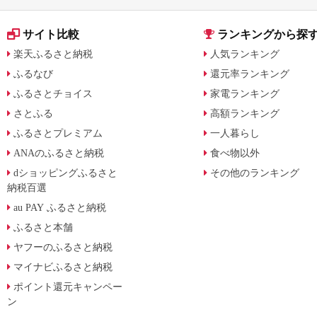
サイト比較
ランキングから探
楽天ふるさと納税
人気ランキング
ふるなび
還元率ランキング
ふるさとチョイス
家電ランキング
さとふる
高額ランキング
ふるさとプレミアム
一人暮らし
ANAのふるさと納税
食べ物以外
dショッピングふるさと
その他のランキング
納税百選
au PAY ふるさと納税
ふるさと本舗
ヤフーのふるさと納税
マイナビふるさと納税
ポイント還元キャンペー
ン