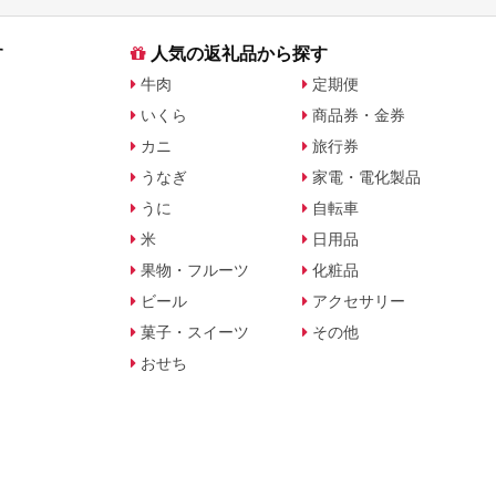
す
人気の返礼品から探す
牛肉
定期便
いくら
商品券・金券
カニ
旅行券
うなぎ
家電・電化製品
うに
自転車
米
日用品
果物・フルーツ
化粧品
ビール
アクセサリー
菓子・スイーツ
その他
おせち