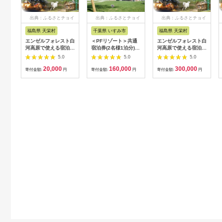
出典：ふるさとチョイ
出典：ふるさとチョイ
出典：ふるさとチョイ
ス
ス
ス
福島県 天栄村
千葉県 いすみ市
福島県 天栄村
エンゼルフォレスト白
＜PFリゾート＞共通
エンゼルフォレスト白
河高原で使える宿泊ク
宿泊券(2名様1泊分)1
河高原で使える宿泊ク
ーポン券（6,000円相
棟貸切 愛犬と泊まれ
ーポン券（90000円相
5.0
5.0
5.0
当） F21T-095
る海辺の別荘
当） F21T-101
20,000
160,000
300,000
【1388922】
寄付金額:
円
寄付金額:
円
寄付金額:
円