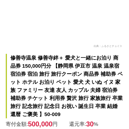
出典：ふるさとチョイス
修善寺温泉 修善寺絆＋ 愛犬と一緒にお泊り 商
品券 150,000円分 【静岡県 伊豆市 温泉 温泉宿
宿泊券 宿泊 旅行 旅行クーポン 商品券 補助券 ペ
ット ホテル お泊り ペット 愛犬 犬 いぬ イヌ 家
族 ファミリー 友達 友人 カップル 夫婦 宿泊券
補助券 チケット 利用券 贅沢 旅行 家族旅行 卒業
旅行 記念旅行 記念日 お祝い 誕生日 卒業 結婚
還暦 ご褒美 】50-009
500,000
30
寄付金額:
円
還元率:
%