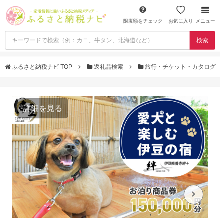
限度額をチェック
お気に入り
メニュー
検索
ふるさと納税ナビ TOP
返礼品検索
旅行・チケット・カタログ
詳細を見る