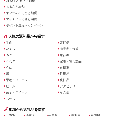
au PAY ふるさと納税
ふるさと本舗
ヤフーのふるさと納税
マイナビふるさと納税
ポイント還元キャンペーン
人気の返礼品から探す
牛肉
定期便
いくら
商品券・金券
カニ
旅行券
うなぎ
家電・電化製品
うに
自転車
米
日用品
果物・フルーツ
化粧品
ビール
アクセサリー
菓子・スイーツ
その他
おせち
地域から返礼品を探す
北海道
埼玉県
岐阜県
鳥取県
佐賀県