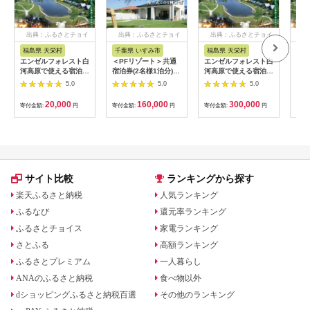
出典：ふるさとチョイ
出典：ふるさとチョイ
出典：ふるさとチョイ
出
ス
ス
ス
福島県 天栄村
千葉県 いすみ市
福島県 天栄村
福
エンゼルフォレスト白
＜PFリゾート＞共通
エンゼルフォレスト白
エン
河高原で使える宿泊ク
宿泊券(2名様1泊分)1
河高原で使える宿泊ク
河高
ーポン券（6,000円相
棟貸切 愛犬と泊まれ
ーポン券（90000円相
ーポ
5.0
5.0
5.0
当） F21T-095
る海辺の別荘
当） F21T-101
相当）
【1388922】
20,000
160,000
300,000
寄付金額:
円
寄付金額:
円
寄付金額:
円
寄付
サイト比較
ランキングから探す
楽天ふるさと納税
人気ランキング
ふるなび
還元率ランキング
ふるさとチョイス
家電ランキング
さとふる
高額ランキング
ふるさとプレミアム
一人暮らし
ANAのふるさと納税
食べ物以外
dショッピングふるさと納税百選
その他のランキング