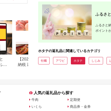
ふるさと
ふるさと納
ポイント
ホタテの返礼品に関連しているカテゴリ
と
【2026年版】楽天ふるさと
ドコモが手掛ける「
牡蠣
アワビ
ホタテ
しじみ
ふる
納税 還元率ランキング｜高
ピングふるさと納
も解
還元率返礼品をジャンル別
とは？評判や人気
に比較
どを紹介
す
人気の返礼品から探す
牛肉
定期便
いくら
商品券・金券