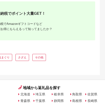
殻付き 冷蔵 オホーツ
ク 魚貝類 貝付きホタ
テ 魚介類
納税でポイント大量GET！
税でAmazonギフトコードなど
がお得にもらえるって知ってましたか？
dショッ
はまぐり
さざえ
その他
税百選」
返礼品な
地域から返礼品を探す
北海道
埼玉県
岐阜県
鳥取県
佐賀県
青森県
千葉県
静岡県
島根県
長崎県