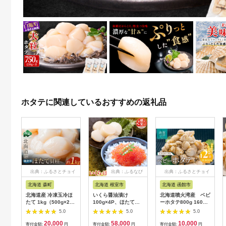
ホタテに関連しているおすすめの返礼品
出典：ふるさとチョイ
出典：ふるなび
出典：ふるさとチョイ
ス
ス
北海道 森町
北海道 根室市
北海道 函館市
北海道産 冷凍玉冷ほ
いくら醤油漬け
北海道噴火湾産 ベビ
たて 1kg（500g×2）
100g×4P、ほたて貝
ーホタテ800g 1600g
＜海鮮問屋 株式会
柱500g×2P D-70036
北海道 噴火湾産 ボイ
5.0
5.0
5.0
社 瑞宝＞ 小分け 森
ル ベビーホタテ 選べ
20,000
58,000
10,000
町 帆立 海産物 魚貝類
る 内容量 1パック 2
寄付金額:
円
寄付金額:
円
寄付金額:
円