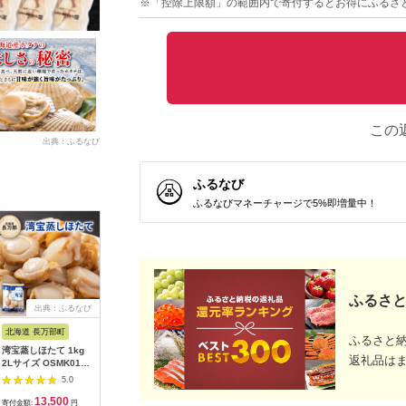
※「控除上限額」の範囲内で寄付するとお得にふるさ
この
出典：ふるなび
ふるなび
ふるなびマネーチャージで5%即増量中！
ふるさと
出典：ふるなび
出典：ふるなび
出典：ふるなび
出典：JA
北海道 長万部町
北海道 根室市
北海道 稚内市
北海道 鹿
ふるさと
湾宝蒸しほたて 1kg
＼漁業者応援品／【北
帆立 生 貝柱 サイズ混
訳あり 北
返礼品は
2Lサイズ OSMK018 |
海道根室産】ホタテ貝
合 1kg 良玉 海鮮 刺身
ーボイルホ
ほたて
柱真空パック500g A-
【配送不可地域：離
（1kg×3
5.0
5.0
5.0
57036
島・沖縄県】
加熱用 冷
13,500
14,000
17,000
2
立
寄付金額:
円
寄付金額:
円
寄付金額:
円
寄付金額: