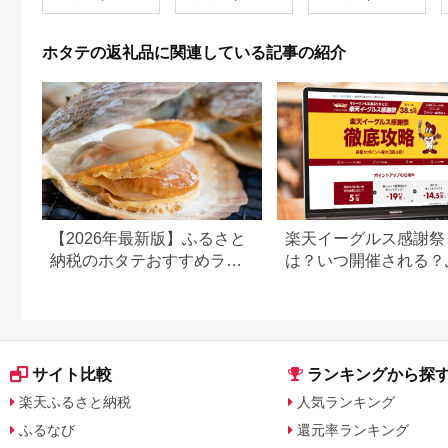
海鮮丼 魚介類 貝柱 ふ
パック 新鮮 スチーム
るさと納税 北海道 訳
ボイル 急速冷凍 ホタ
あり mr1-0863
テ 旨み 食べやすい サ
ホタテの返礼品に関連している記事の紹介
イズ お手軽 便利 フラ
イ 炒め物 パスタ 料理
アレンジ プリプリ食
感 濃厚 魚介 冷凍 お
取り寄せ グルメ 函館
市 送料無料_HD117-
046-sku
【2026年最新版】ふるさと
楽天イーグルス感謝祭
納税のホタテおすすめラン
は？いつ開催される？
キング｜還元率・内容量で
さと納税での活用方法
比較
説
サイト比較
ランキングから探
楽天ふるさと納税
人気ランキング
ふるなび
還元率ランキング