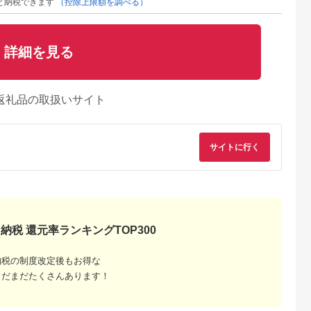
と納税できます
（控除上限額を調べる）
詳細を見る
返礼品の取扱いサイト
サイトに行く
納税 還元率ランキングTOP300
Lふるさと納税
出典：ふるなび
出典：ふるなび
出典：ANAのふるさ
納
部町
北海道 根室市
岩手県 大船渡市
北海道 湧別町
納税の制度改定後もお得な
海道産 ベビ
＼漁業者応援品／【北
訳あり ホタテ 500g
【国内消費拡大求む
まだまだたくさんあります！
タテ 3kg
海道根室産】刺身用ホ
＼ ほたて ／
先行予約 北海道 サロ
袋） 不揃い
タテ貝柱500g×3P(計
マ湖産 貝付き ホタ
5.0
5.0
5.0
5.0
凍 ホタテ 帆
1.5kg) D-05005
テ 10枚 帆立 ほたて
0,500
58,000
12,000
15,000
刺身 海鮮 魚介 国産
円
寄付金額:
円
寄付金額:
円
寄付金額:
円