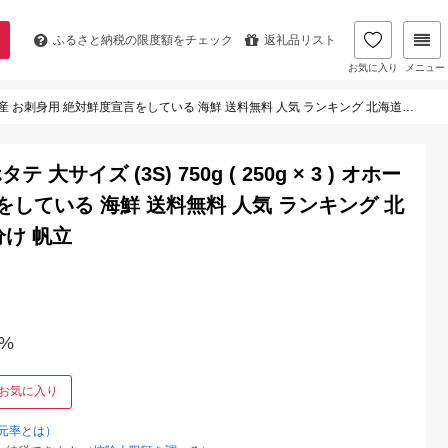
ふるさと納税の
限度額をチェック
返礼品リスト
お気に入り
メニュー
用 絶対鮮度宣言をしている 海鮮 送料無料 人気 ランキング 北海道 白糠町 自慢の ほたて 小分け 帆立
イズ (3S) 750g ( 250g × 3 ) オホー
をしている 海鮮 送料無料 人気 ランキング 北
分け 帆立
%
お気に入り
元率とは）