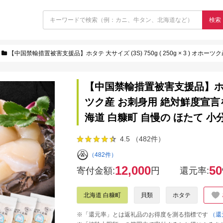
検索
【中国禁輸措置被害支援品】ホタテ 大サイズ (3S) 750g ( 250g × 3 ) オホーツク産 お刺身
【中国禁輸措置被害支援品】ホタテ 大サ
ツク産 お刺身用 絶対鮮度宣言
海道 白糠町 自慢の ほたて 小
4.5 （482件）
（482件）
12,000
50
寄付金額:
円
還元率:
北海道 白糠町
貝類
ホタテ
※「還元率」とは返礼品のお得度を測る指標です
（還