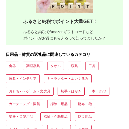
ふるさと納税でポイント大量GET！
ふるさと納税でAmazonギフトコードなど
ポイントがお得にもらえるって知ってましたか？
日用品・雑貨の返礼品に関連しているカテゴリ
食器
調理器具
タオル
寝具
工具
家具・インテリア
キャラクター・ぬいぐるみ
おもちゃ・ゲーム・文房具
切手・はがき
本・DVD
ガーデニング・園芸
掃除・用品
財布・鞄
楽器・音楽用品
福祉・介助用品
防災用品