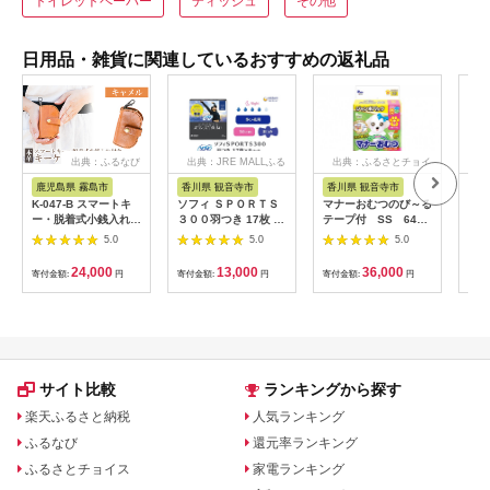
トイレットペーパー
ティッシュ
その他
日用品・雑貨に関連しているおすすめの返礼品
出典：ふるなび
出典：JRE MALLふる
出典：ふるさとチョイ
さと納税
ス
鹿児島県 霧島市
香川県 観音寺市
香川県 観音寺市
茨
K-047-B スマートキ
ソフィ ＳＰＯＲＴＳ
マナーおむつのび～る
アク
ー・脱着式小銭入れ付
３００羽つき 17枚 ×8
テープ付 SS 64枚
ブー
きキーケース＜キャメ
日用品 生理用品 ナプ
× 6袋
え用1
5.0
5.0
5.0
ル＞【m's】霧島市 革
キン ずれに強い スポ
ゃれ
革製品 牛革 本革 ヌメ
ーツ用 ユニチャーム
24,000
13,000
36,000
寄付金額:
円
寄付金額:
円
寄付金額:
円
寄付
革 キーケース コイン
ケース 小銭入れ ハン
ドメイド 手作り
サイト比較
ランキングから探す
楽天ふるさと納税
人気ランキング
ふるなび
還元率ランキング
ふるさとチョイス
家電ランキング