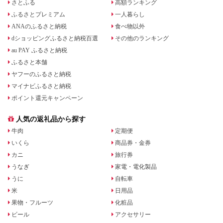
さとふる
高額ランキング
ふるさとプレミアム
一人暮らし
ANAのふるさと納税
食べ物以外
dショッピングふるさと納税百選
その他のランキング
au PAY ふるさと納税
ふるさと本舗
ヤフーのふるさと納税
マイナビふるさと納税
ポイント還元キャンペーン
人気の返礼品から探す
牛肉
定期便
いくら
商品券・金券
カニ
旅行券
うなぎ
家電・電化製品
うに
自転車
米
日用品
果物・フルーツ
化粧品
ビール
アクセサリー