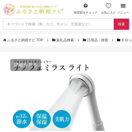
限度額をチェック
お気に入り
メニュー
検索
ふるさと納税ナビ TOP
返礼品検索
日用品・雑貨
ドロッ
詳細を見る