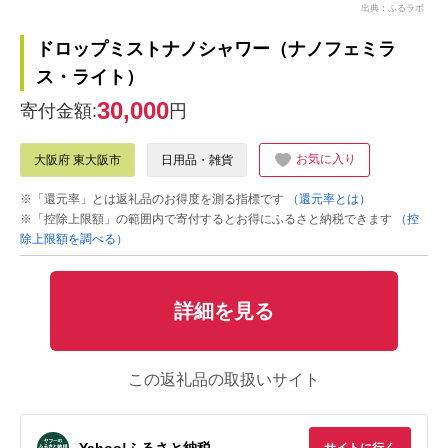
出典：ふるラボ
ドロップミストナノシャワー（ナノフェミラ
ス・ライト）
30,000
寄付金額:
円
お気に入り
大阪府 東大阪市
日用品・雑貨
※「還元率」とは返礼品のお得度を測る指標です
（還元率とは）
※「控除上限額」の範囲内で寄付するとお得にふるさと納税できます
（控
除上限額を調べる）
詳細を見る
この返礼品の取扱いサイト
Yahoo!ふるさと納税