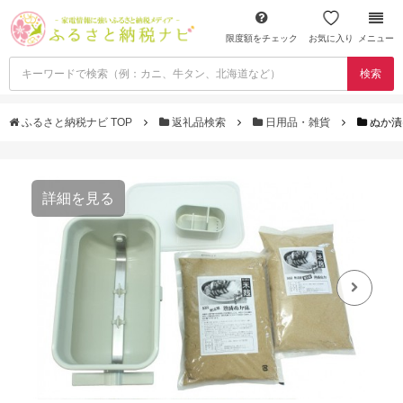
限度額をチェック
お気に入り
メニュー
検索
ふるさと納税ナビ TOP
返礼品検索
日用品・雑貨
ぬか漬
詳細を見る