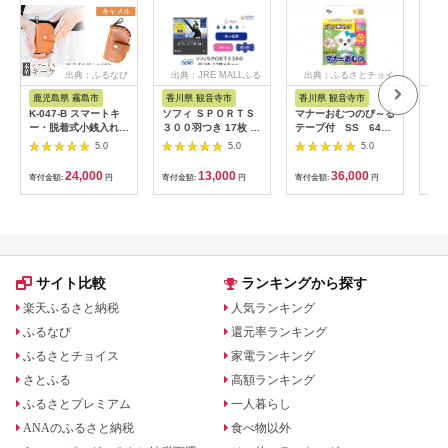
出典：ふるなび
出典：JRE MALLふる
出典：ふるさとチョイ
さと納税
ス
鹿児島県 霧島市
香川県 観音寺市
香川県 観音寺市
茨
K-047-B スマートキ
ソフィ ＳＰＯＲＴＳ
マナーおむつのび～る
アク
ー・脱着式小銭入れ付
３００羽つき 17枚 ×8
テープ付 SS 64枚
ブー
きキーケース＜キャメ
日用品 生理用品 ナプ
× 6袋
え用1
5.0
5.0
5.0
ル＞【m's】霧島市 革
キン ずれに強い スポ
ゃれ
革製品 牛革 本革 ヌメ
ーツ用 ユニチャーム
24,000
13,000
36,000
寄付金額:
円
寄付金額:
円
寄付金額:
円
寄付
革 キーケース コイン
ケース 小銭入れ ハン
ドメイド 手作り
サイト比較
ランキングから探す
楽天ふるさと納税
人気ランキング
ふるなび
還元率ランキング
ふるさとチョイス
家電ランキング
さとふる
高額ランキング
ふるさとプレミアム
一人暮らし
ANAのふるさと納税
食べ物以外