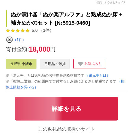
出典：ふるさとチョイス
ぬか漬け器「ぬか楽アルファ」と熟成ぬか床＋
補充ぬかのセット [№5915-0460]
5.0 （1件）
（1件）
18,000
寄付金額:
円
お気に入り
長野県 小諸市
日用品・雑貨
※「還元率」とは返礼品のお得度を測る指標です
（還元率とは）
※「控除上限額」の範囲内で寄付するとお得にふるさと納税できます
（控
除上限額を調べる）
詳細を見る
この返礼品の取扱いサイト