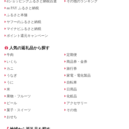
dショッピングふるさと納税百選
その他のランキング
au PAY ふるさと納税
ふるさと本舗
ヤフーのふるさと納税
マイナビふるさと納税
ポイント還元キャンペーン
人気の返礼品から探す
牛肉
定期便
いくら
商品券・金券
カニ
旅行券
うなぎ
家電・電化製品
うに
自転車
米
日用品
果物・フルーツ
化粧品
ビール
アクセサリー
菓子・スイーツ
その他
おせち