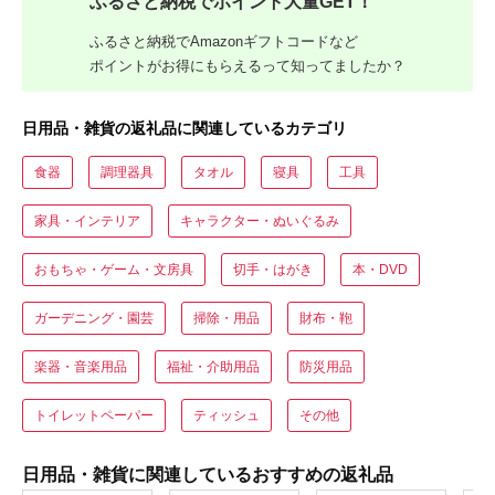
ふるさと納税でポイント大量GET！
ふるさと納税でAmazonギフトコードなど
ポイントがお得にもらえるって知ってましたか？
日用品・雑貨の返礼品に関連しているカテゴリ
食器
調理器具
タオル
寝具
工具
家具・インテリア
キャラクター・ぬいぐるみ
おもちゃ・ゲーム・文房具
切手・はがき
本・DVD
ガーデニング・園芸
掃除・用品
財布・鞄
楽器・音楽用品
福祉・介助用品
防災用品
トイレットペーパー
ティッシュ
その他
日用品・雑貨に関連しているおすすめの返礼品