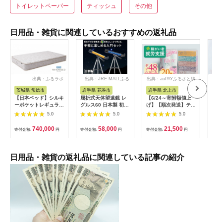
トイレットペーパー
ティッシュ
その他
日用品・雑貨に関連しているおすすめの返礼品
出典：ふるラボ
出典：JRE MALLふる
出典：auPAYふるさと納
出
さと納税
税
茨城県 常総市
岩手県 花巻市
岩手県 北上市
岐
【日本ベッド】シルキ
屈折式天体望遠鏡 レ
【6/24～寄附額値上
イホ
ーポケットレギュラー
グルス60 日本製 初心
げ】【順次発送】ティ
菓子
11334 シングル 日本
者用 スマホ撮影 (カラ
ッシュペーパー 20箱
5.0
5.0
5.0
ベッド シルキーポケ
ー：オレンジ）
＆ トイレットロール
ットレギュラー シン
【1835-2】
(ダブル) 48個 福祉施
740,000
58,000
21,500
寄付金額:
円
寄付金額:
円
寄付金額:
円
寄付
グル 通気性 ロングセ
設支援 日用品 常備品
ラー 放湿性 ※沖縄
備蓄品 box ちり紙 テ
県・離島への配送不可
ィシュー ボックステ
ィッシュ パルプ
日用品・雑貨の返礼品に関連している記事の紹介
100％ 無香料 1箱
400枚 東北産 製造元
北上市 トイレットペ
ーパー ダブル シング
ル 岩手県 北上市
E0292R0806-13