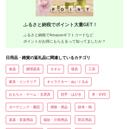
ふるさと納税でポイント大量GET！
ふるさと納税でAmazonギフトコードなど
ポイントがお得にもらえるって知ってましたか？
日用品・雑貨の返礼品に関連しているカテゴリ
食器
調理器具
タオル
寝具
工具
家具・インテリア
キャラクター・ぬいぐるみ
おもちゃ・ゲーム・文房具
切手・はがき
本・DVD
ガーデニング・園芸
掃除・用品
財布・鞄
楽器・音楽用品
福祉・介助用品
防災用品