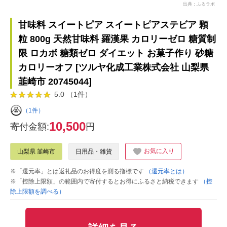
出典：ふるラボ
甘味料 スイートピア スイートピアステビア 顆
粒 800g 天然甘味料 羅漢果 カロリーゼロ 糖質制
限 ロカボ 糖類ゼロ ダイエット お菓子作り 砂糖
カロリーオフ [ツルヤ化成工業株式会社 山梨県
韮崎市 20745044]
5.0 （1件）
（1件）
10,500
寄付金額:
円
お気に入り
山梨県 韮崎市
日用品・雑貨
※「還元率」とは返礼品のお得度を測る指標です
（還元率とは）
※「控除上限額」の範囲内で寄付するとお得にふるさと納税できます
（控
除上限額を調べる）