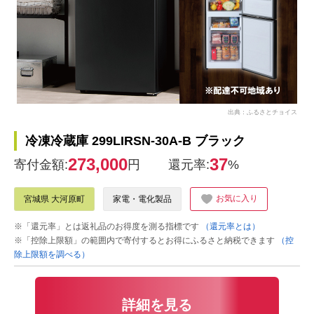
出典：ふるさとチョイス
冷凍冷蔵庫 299LIRSN-30A-B ブラック
273,000
37
寄付金額:
円
還元率:
%
お気に入り
宮城県 大河原町
家電・電化製品
※「還元率」とは返礼品のお得度を測る指標です
（還元率とは）
※「控除上限額」の範囲内で寄付するとお得にふるさと納税できます
（控
除上限額を調べる）
詳細を見る