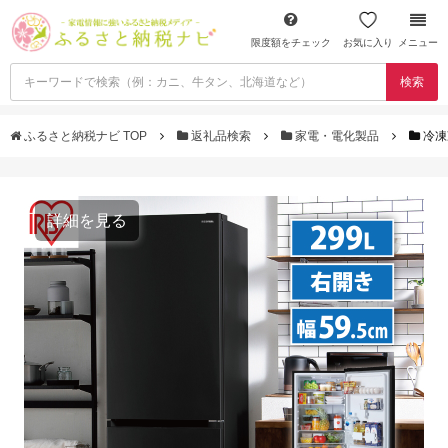
限度額をチェック
お気に入り
メニュー
検索
ふるさと納税ナビ TOP
返礼品検索
家電・電化製品
冷凍
詳細を見る