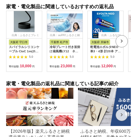
家電・電化製品に関連しているおすすめの返礼品
出典：ふるさとプレミ
出典：auPAYふるさと納
出典：ふるなび
出
アム
税
大阪府 守口市
千葉県 松戸市
大阪府 貝塚市
茨
市
スパイラルシリコンケ
冷却プレート付き首掛
乾電池エボルタNEO
LI
ーブル CtoC 1m(ホワ
け扇風機LY12 ネイ
単3・4形 計20本 アル
プス
イト) [2558]
ビー
カリ乾電池 パナソニ
5.0
5.0
5.0
ヘア
ック
リラ
10,000
23,000
12,000
寄付金額:
円
寄付金額:
円
寄付金額:
円
サー
寄付
ー 頭
家電・電化製品の返礼品に関連している記事の紹介
【2026年版】楽天ふるさと納税
ふるさと納税、年収600万の
還元率ランキング｜高還元率返
付額を解説。共働きや子ども