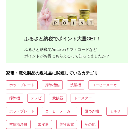
ふるさと納税でポイント大量GET！
ふるさと納税でAmazonギフトコードなど
ポイントがお得にもらえるって知ってましたか？
家電・電化製品の返礼品に関連しているカテゴリ
ホットプレート
掃除機他
洗濯機
コーヒーメーカ
掃除機
テレビ
炊飯器
トースター
ホットプレート
コーヒーメーカー
餅つき機
ミキサー
空気清浄機
加湿器
美容家電
その他