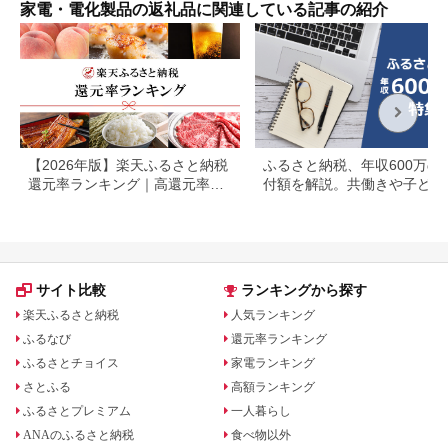
家電・電化製品の返礼品に関連している記事の紹介
【2026年版】楽天ふるさと納税
ふるさと納税、年収600万の
還元率ランキング｜高還元率返
付額を解説。共働きや子ども
礼品をジャンル別に比較
いる場合も
サイト比較
ランキングから探す
楽天ふるさと納税
人気ランキング
ふるなび
還元率ランキング
ふるさとチョイス
家電ランキング
さとふる
高額ランキング
ふるさとプレミアム
一人暮らし
ANAのふるさと納税
食べ物以外