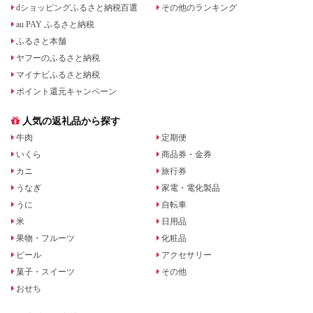
dショッピングふるさと納税百選
その他のランキング
au PAY ふるさと納税
ふるさと本舗
ヤフーのふるさと納税
マイナビふるさと納税
ポイント還元キャンペーン
人気の返礼品から探す
牛肉
定期便
いくら
商品券・金券
カニ
旅行券
うなぎ
家電・電化製品
うに
自転車
米
日用品
果物・フルーツ
化粧品
ビール
アクセサリー
菓子・スイーツ
その他
おせち