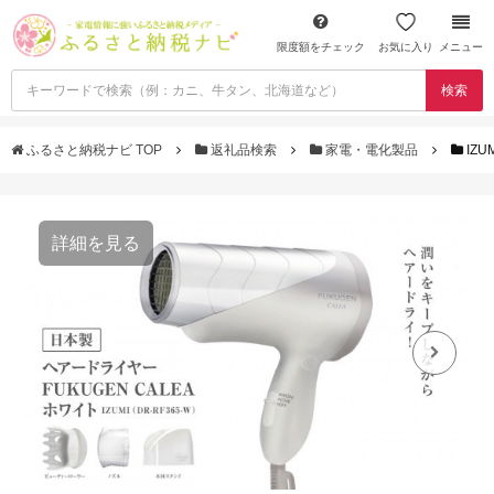
限度額をチェック
お気に入り
メニュー
検索
ふるさと納税ナビ TOP
返礼品検索
家電・電化製品
IZ
詳細を見る