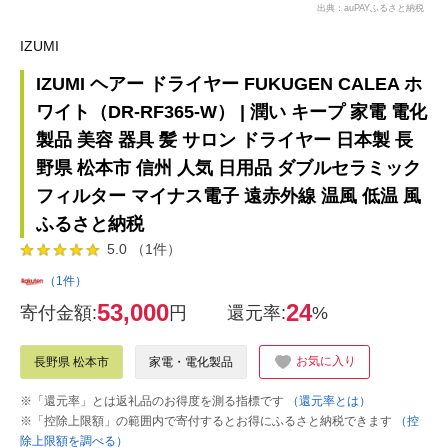
出典：auPAYふるさと納税
IZUMI
IZUMI ヘアー ドライヤー FUKUGEN CALEA ホ
ワイト（DR-RF365-W） | 潤い キープ 家電 電化
製品 美容 器具 髪 サロン ドライヤー 日本製 長
野県 松本市 信州 人気 日用品 ダブルセラミック
フィルター マイナス電子 遠赤外線 温風 低温 風
ふるさと納税
5.0 （1件）
（1件）
53,000
24
寄付金額:
円
還元率:
%
お気に入り
長野県 松本市
家電・電化製品
※「還元率」とは返礼品のお得度を測る指標です
（還元率とは）
※「控除上限額」の範囲内で寄付するとお得にふるさと納税できます
（控
除上限額を調べる）