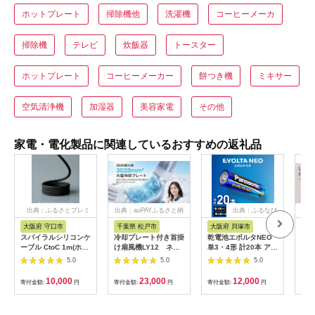
ホットプレート
掃除機他
洗濯機
コーヒーメーカ
掃除機
テレビ
炊飯器
トースター
ホットプレート
コーヒーメーカー
餅つき機
ミキサー
空気清浄機
加湿器
美容家電
その他
家電・電化製品に関連しているおすすめの返礼品
出典：ふるさとプレミ
出典：auPAYふるさと納
出典：ふるなび
出
アム
税
大阪府 守口市
千葉県 松戸市
大阪府 貝塚市
茨
市
スパイラルシリコンケ
冷却プレート付き首掛
乾電池エボルタNEO
LI
ーブル CtoC 1m(ホワ
け扇風機LY12 ネイ
単3・4形 計20本 アル
プス
イト) [2558]
ビー
カリ乾電池 パナソニ
5.0
5.0
5.0
ヘア
ック
リラ
10,000
23,000
12,000
寄付金額:
円
寄付金額:
円
寄付金額:
円
サー
寄付
ー 頭