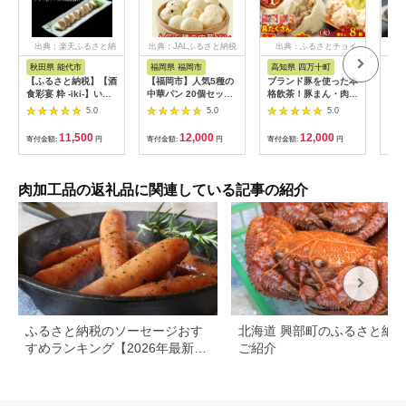
出典：楽天ふるさと納
出典：JALふるさと納税
出典：ふるさとチョイ
出
税
ス
秋田県 能代市
福岡県 福岡市
高知県 四万十町
北
【ふるさと納税】【酒
【福岡市】人気5種の
ブランド豚を使った本
【北
食彩宴 粋 -iki-】いぶ
中華パン 20個セット
格飲茶！豚まん・肉し
&ひ
りがっことクリームチ
| 福岡県 福岡 九州 返
ゅうまいセット(大)
さと
5.0
5.0
5.0
ーズの味噌漬け 8枚入
礼品 納税 お取り寄せ
Qak-28 肉まん 中華
050
り×3パック 惣菜 漬物
グルメ 取り寄せ グル
まん 冷凍 人気 おすす
11,500
12,000
12,000
寄付金額:
円
寄付金額:
円
寄付金額:
円
寄付
ご当地グルメ つまみ
メ 食品 お取り寄せ 中
め 惣菜 国産
お酒のあて お届
華まん 中華饅頭 肉ま
け：入金確認後、2週
ん 豚まん あんまん 詰
間～1か月程度でお届
め合わせ セット 食べ
肉加工品の返礼品に関連している記事の紹介
けします。※在庫状況
比べセット 食べ比べ
によってお待ちいただ
中華 ご当地 食べ物
く場合がございます。
ふるさと納税のソーセージおす
北海道 興部町のふるさと納
すめランキング【2026年最新
ご紹介
版】