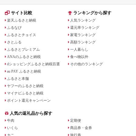
サイト比較
ランキングから探す
楽天ふるさと納税
人気ランキング
ふるなび
還元率ランキング
ふるさとチョイス
家電ランキング
さとふる
高額ランキング
ふるさとプレミアム
一人暮らし
ANAのふるさと納税
食べ物以外
dショッピングふるさと納税百選
その他のランキング
au PAY ふるさと納税
ふるさと本舗
ヤフーのふるさと納税
マイナビふるさと納税
ポイント還元キャンペーン
人気の返礼品から探す
牛肉
定期便
いくら
商品券・金券
カニ
旅行券