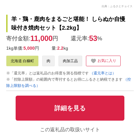
出典：ふるさとチョイス
羊・鶏・鹿肉をまるごと堪能！ しらぬか自慢
味付き焼肉セット【2.2kg】
11,000
53
寄付金額:
円
還元率:
%
1kg単価:
5,000
円
量:
2.2
kg
お気に入り
北海道 白糠町
肉
肉加工品
※「還元率」とは返礼品のお得度を測る指標です
（還元率とは）
※「控除上限額」の範囲内で寄付するとお得にふるさと納税できます
（控
除上限額を調べる）
詳細を見る
この返礼品の取扱いサイト