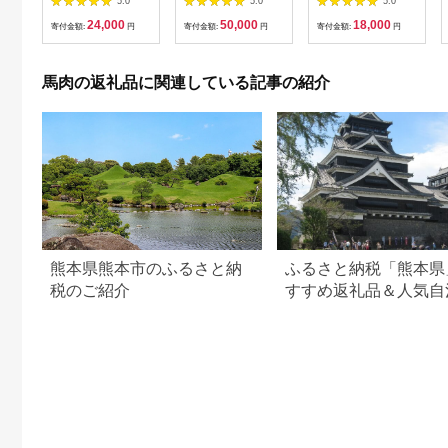
5.0
5.0
5.0
産 熊本 馬刺し 食べ比
し80g/ロース馬刺し
24,000
50,000
18,000
べ セット 希少部位 上
80g×3/赤身馬刺し
寄付金額:
円
寄付金額:
円
寄付金額:
円
赤身 赤身 霜降り 大ト
80g×4】+タレ360ml
ロ フタエゴ たてがみ
付き
ロース 馬刺しユッケ
馬肉の返礼品に関連している記事の紹介
馬刺 冷凍 おつまみ 馬
肉 【株式会社 利他フ
ーズ】[ZBK004]
熊本県熊本市のふるさと納
ふるさと納税「熊本県
税のご紹介
すすめ返礼品＆人気自
TOP5