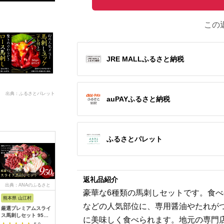
この
JRE MALLふるさと納税
出典：ふるさとパレット
auPAYふるさと納税
ふるさとパレット
返礼品紹介
出典：ANAのふるさと
出典：JALふるさと納税
出典：楽天ふるさと納
出典：ふ
豪華な6種類の馬刺しセットです。食
納税
税
熊本県 山江村
熊本県 嘉島町
福島県 猪苗代町
熊本県 人
などの人気部位に、専用醤油やたれが
厳選プレミアムスライ
FKK19-972_馬刺し赤
【ふるさと納税】国産
馬刺しユ
ス馬刺しセット 950g
身ユッケ10個セット
馬刺し ギフトセット5
トロ 12食
に美味しく食べられます。地元の専門
馬肉 冷凍 《60日以内
馬刺し 赤身 ユッケ 肉
人前(モモ200gロース
計約660g