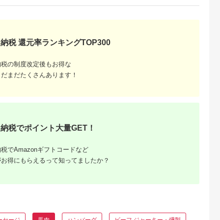
5.0
5.0
5.0
5.0
用 たれ付き(100g×2)
【100g×5パック】馬
8,000
30,000
10,000
20,000
＋たてがみセット
刺しタレ【あまくち
円
寄付金額:
円
寄付金額:
円
寄付金額:
円
(50g×1) 肉 期間限定
付き (福岡県産)
絶品 牛肉よりヘルシ
ー 馬肉 予約 平成27
年28年 農林水産大臣
納税 還元率ランキングTOP300
賞受賞 熊本県氷川町
《90日以内に出荷予
定(土日祝除く)》
納税の制度改定後もお得な
まだまだたくさんあります！
納税でポイント大量GET！
ンギスカ
ング
税でAmazonギフトコードなど
人気・内
がお得にもらえるって知ってましたか？
ーセージ
馬肉
ハンバーグ
ビーフ ジャーキー・燻製