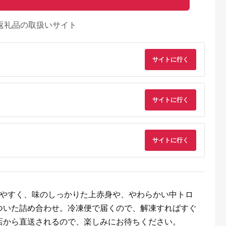
返礼品の取扱いサイト
サイトに行く
サイトに行く
サイトに行く
るさとチョイ
出典：ふるさと本舗
出典：楽天ふるさと納
出典：Yahoo!ふるさ
べやすく、味のしっかりた上赤身や、やわらかい中トロ
ス
税
納
吉市
熊本県 八代市
熊本県 氷川町
福岡県 久留米市
ついた詰め合わせ。冷凍便で届くので、解凍すればすぐ
ッケ・桜うま
にくよし グルメ馬さ
【ふるさと納税】馬刺
ふるさと納税 久留米
 セット 合
し 特級セット 赤身 タ
し 上赤身 ブロック 国
市 やわらか 国産馬刺
店から直送されるので、楽しみにお待ちください。
テガミなど 合計650g
産 熊本肥育 冷凍 生食
し (ロース・ヒレ)