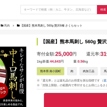
検索
馬肉
【国産】熊本馬刺し 560g 贅沢6種 さくらセット
【国産】熊本馬刺し 560g 贅
25,000
31
寄付金額:
円
還元率:
1kg単価:
44,643
円
量:
0.56
kg
熊本県 南小国町
肉
肉加工品
馬
※「還元率」とは返礼品のお得度を測る指標です
（還
※「控除上限額」の範囲内で寄付するとお得にふるさ