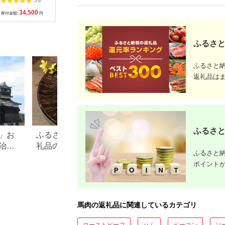
5.0
5.0
5.0
に出荷予定(土日祝除
馬肉
200g) 大久保商店 (自
34,500
17,000
37,000
1
く)》 新鮮 さばきたて
家製にんにく辛子味噌
寄付金額:
円
寄付金額:
円
寄付金額:
円
寄付金額:
真空パック 生食用 肉
&あごだし醤油付) 馬
熊本県球磨郡山江村
刺し 馬肉 味噌 お中元
スライス 特産品 SEN
お歳暮
---
ふるさと
sy_fsfpress_60d_26
_32500_950g---
ふるさと
返礼品は
ふるさと
」お
ふるさと納税「馬刺し」返
ふるさと納税のジ
治体
礼品の還元率ランキング！
ンおすすめランキ
ふるさと納
人気返礼品＆熊本の馬刺し
【2026年最新版】
ポイント
も
容量で徹底比較
馬肉の返礼品に関連しているカテゴリ
ローストビーフ
ハム
ベーコン
ソ