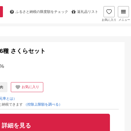
ふるさと納税の
限度額をチェック
返礼品リスト
お気に入り
メニュー
沢6種 さくらセット
%
お気に入り
肉
元率とは）
と納税できます
（控除上限額を調べる）
詳細を見る