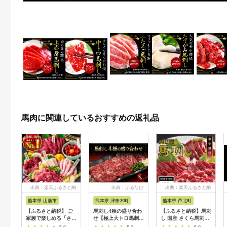
馬肉に関連しているおすすめの返礼品
出典：楽天ふるさと納
出典：ふるなび
出典：楽天ふるさと納
税
税
熊本県 山鹿市
熊本県 津奈木町
熊本県 芦北町
【ふるさと納税】 ご
馬刺し4種の盛り合わ
【ふるさと納税】馬刺
家族で楽しめる「さく
せ【極上大トロ馬刺し
し 国産 さくら馬刺し
らセット」 計380g 国
80g/特選霜降り馬刺
希少部位セット