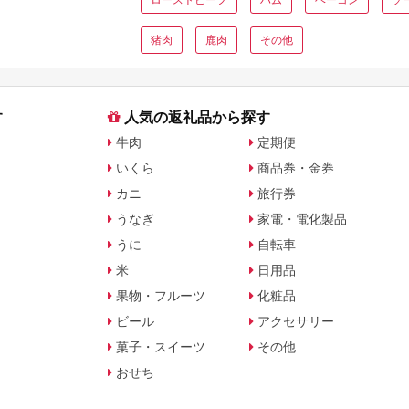
猪肉
鹿肉
その他
す
人気の返礼品から探す
牛肉
定期便
いくら
商品券・金券
カニ
旅行券
うなぎ
家電・電化製品
うに
自転車
米
日用品
果物・フルーツ
化粧品
ビール
アクセサリー
菓子・スイーツ
その他
おせち