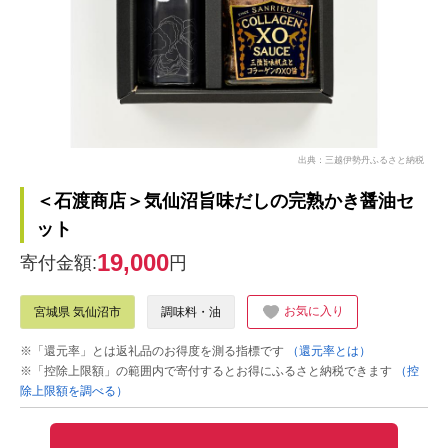
出典：三越伊勢丹ふるさと納税
＜石渡商店＞気仙沼旨味だしの完熟かき醤油セ
ット
19,000
寄付金額:
円
お気に入り
宮城県 気仙沼市
調味料・油
※「還元率」とは返礼品のお得度を測る指標です
（還元率とは）
※「控除上限額」の範囲内で寄付するとお得にふるさと納税できます
（控
除上限額を調べる）