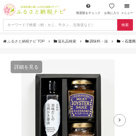
限度額をチェック
お気に入り
メニュー
検索
ふるさと納税ナビ TOP
返礼品検索
調味料・油
＜石渡商
詳細を見る