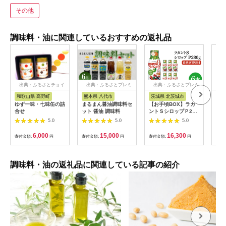
その他
調味料・油に関連しているおすすめの返礼品
出典：ふるさとチョイ
出典：ふるさとプレミ
出典：ふるさとプレミ
出
ス
アム
アム
和歌山県 高野町
熊本県 八代市
茨城県 北茨城市
高
ゆず一味・七味缶の詰
まるまん醤油調味料セ
【お手頃BOX】ラカ
ゆず
合せ
ット 醤油 調味料
ントＳシロップＰ280
「ぱ
ｇ 6本セット
村」
5.0
5.0
5.0
(CL204-LS6)
七味
柚子
6,000
15,000
16,300
寄付金額:
円
寄付金額:
円
寄付金額:
円
寄付
辛料
歳暮
答用
送 
調味料・油の返礼品に関連している記事の紹介
路村 