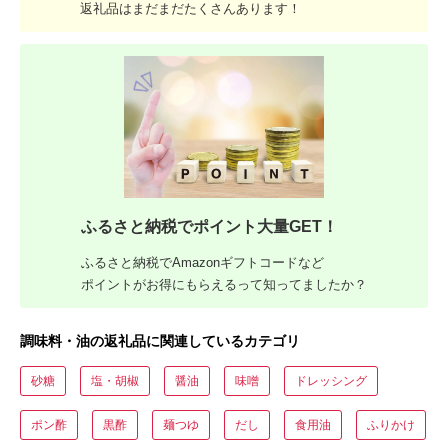
返礼品はまだまだたくさんあります！
ふるさと納税でポイント大量GET！
ふるさと納税でAmazonギフトコードなど
ポイントがお得にもらえるって知ってましたか？
調味料・油の返礼品に関連しているカテゴリ
砂糖
塩・胡椒
醤油
味噌
ドレッシング
ポン酢
黒酢
麺つゆ
だし
食用油
ふりかけ