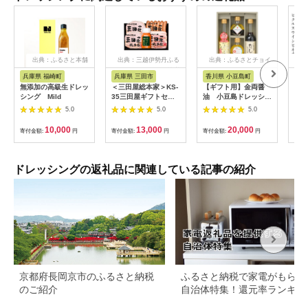
出典：ふるさと本舗
出典：三越伊勢丹ふる
出典：ふるさとチョイ
出典
さと納税
ス
兵庫県 福崎町
兵庫県 三田市
香川県 小豆島町
山
無添加の高級生ドレッ
＜三田屋総本家＞KS-
【ギフト用】金両醤
【満
シング Mild
35三田屋ギフトセッ
油 小豆島ドレッシン
ンで
ト
グ入り 人気詰合せセ
た！
5.0
5.0
5.0
ット No26
ビネ
182
10,000
13,000
20,000
寄付金額:
円
寄付金額:
円
寄付金額:
円
寄付
ドレッシングの返礼品に関連している記事の紹介
京都府長岡京市のふるさと納税
ふるさと納税で家電がもらえ
のご紹介
自治体特集！還元率ランキン
も