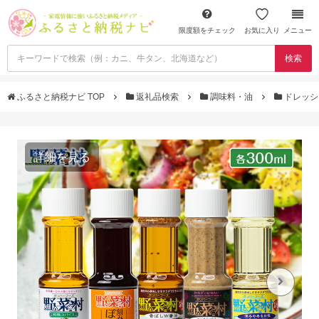
限度額をチェック
お気に入り
メニュー
検索
ふるさと納税ナビ TOP
返礼品検索
調味料・油
ドレッシ
詳細を見る