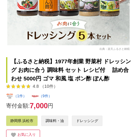
出典：楽天ふるさと納税
【ふるさと納税】1977年創業 野菜村 ドレッシン
グ お肉に合う 調味料 セット レシピ付 詰め合
わせ 5000円 ゴマ 和風 塩 ポン酢 ぽん酢
4.8 （10件）
（1件）
（9件）
7,000
寄付金額:
円
静岡県 浜松市
調味料・油
ドレッシング
お気に入り