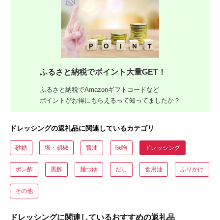
ふるさと納税でポイント大量GET！
ふるさと納税でAmazonギフトコードなど
ポイントがお得にもらえるって知ってましたか？
ドレッシングの返礼品に関連しているカテゴリ
砂糖
塩・胡椒
醤油
味噌
ドレッシング
ポン酢
黒酢
麺つゆ
だし
食用油
ふりかけ
その他
ドレッシングに関連しているおすすめの返礼品