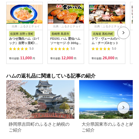
出典：ふるさとチョイ
出典：ふるさとチョイ
出典：ふるさとチョイ
出
ス
ス
ス
佐賀県 吉野ヶ里町
長崎県 島原市
北海道 黒松内町
大
みつせ鶏生ハム（2パ
FD191 ハム 雲仙ハム
トワ・ヴェールのハ
『夢
ック）吉野ヶ里町/炭
ソーセージ 小 300g 3
ム・チーズAセット
ロー
寅コーポレーション
本 [ 人気 絶品 ハム ソ
65
5.0
5.0
5.0
[FCI013]
ーセージ セット 詰め
き)
合わせ おつまみ おか
庭用
11,000
12,000
26,000
寄付金額:
円
寄付金額:
円
寄付金額:
円
寄付
ず 弁当 冷蔵 国産 小
13
分け 一人暮らし 単身
し 
雲仙ハムASTY 長崎県
クリ
島原市 ふるさと納税 ]
10
ハムの返礼品に関連している記事の紹介
以下
静岡県吉田町のふるさと納税の
大分県国東市のふるさと納税
ご紹介
ご紹介