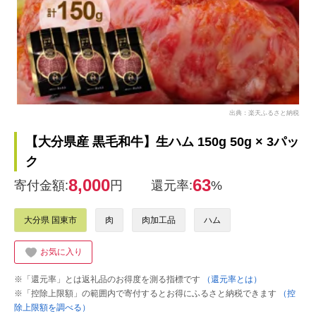
出典：楽天ふるさと納税
【大分県産 黒毛和牛】生ハム 150g 50g × 3パッ
ク
8,000
63
寄付金額:
円
還元率:
%
大分県 国東市
肉
肉加工品
ハム
お気に入り
※「還元率」とは返礼品のお得度を測る指標です
（還元率とは）
※「控除上限額」の範囲内で寄付するとお得にふるさと納税できます
（控
除上限額を調べる）