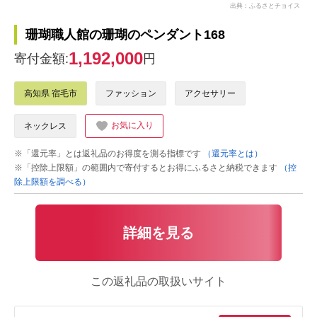
出典：ふるさとチョイス
珊瑚職人館の珊瑚のペンダント168
1,192,000
寄付金額:
円
高知県 宿毛市
ファッション
アクセサリー
お気に入り
ネックレス
※「還元率」とは返礼品のお得度を測る指標です
（還元率とは）
※「控除上限額」の範囲内で寄付するとお得にふるさと納税できます
（控
除上限額を調べる）
詳細を見る
この返礼品の取扱いサイト