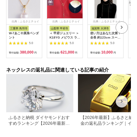
出典：ふるさとチョイ
出典：ふるさとチョイ
出典：ふるさとチョイ
出
ス
ス
ス
三重県 鳥羽市
山梨県 甲府市
滋賀県 大津市
新
W-7あこや真珠ペンダ
＜ 甲府ジュエリー ＞
使い方はあなた次第！
純
ント
K18YG メビウス ラリ
全長 約123cm スーパ
アラ
エット Y字ネックレス
ーロングネックレス
ン・
5.0
5.0
5.0
ペンダントP0095
アンティークゴールド
カラー
380,000
621,000
10,000
寄付金額:
円
寄付金額:
円
寄付金額:
円
寄付
STN558003Y
ネックレスの返礼品に関連している記事の紹介
ふるさと納税 ダイヤモンドおす
【2026年最新】ふるさと納税
すめランキング【2026年最新】
金の返礼品ランキング｜イン
ネックレス・ピアス・指輪の還
ット・アクセサリーを徹底比
元率を比較