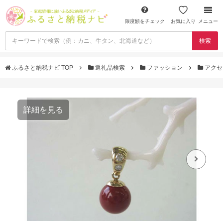
限度額をチェック
お気に入り
メニュー
検索
ふるさと納税ナビ TOP
返礼品検索
ファッション
アクセ
詳細を見る