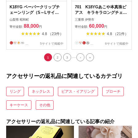
K18YG ペーパークリップチ
701 K18YGあこや本真珠ピ
ェーンリング（S～Lサイ
アス キラキラロングチェー
ズ） CSR0362 SWAV007
ン5.5mmUP K18 イエロー
山梨県 昭和町
三重県 伊勢市
ゴールド あこや真珠 ピア
88,000
60,000
寄付金額:
円
寄付金額:
円
ス 伊勢志摩 アクセサリ
4.8 （23件）
4.8 （21件）
ー ジュエリー フォーマ
ル カジュアル ギフト 伊
...
5サイトで掲載中
...
6サイトで掲載中
勢市 18金 キラキラ ロン
グ
...
1
2
3
›
››
アクセサリーの返礼品に関連しているカテゴリ
リング
ネックレス
ピアス・イアリング
ブローチ
キーケース
その他
アクセサリーの返礼品に関連している記事の紹介