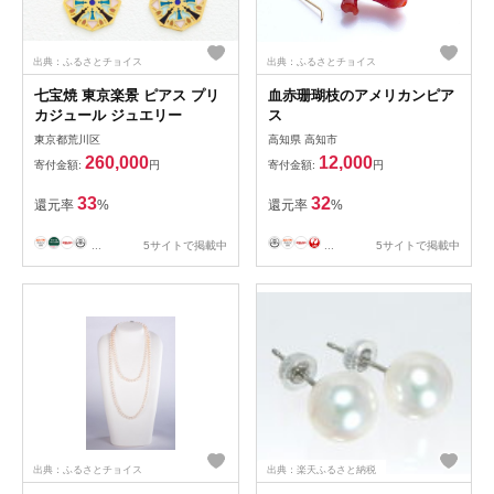
出典：ふるさとチョイス
出典：ふるさとチョイス
七宝焼 東京楽景 ピアス プリ
血赤珊瑚枝のアメリカンピア
カジュール ジュエリー
ス
東京都荒川区
高知県 高知市
260,000
12,000
寄付金額:
円
寄付金額:
円
33
32
還元率
%
還元率
%
...
5サイトで掲載中
...
5サイトで掲載中
出典：ふるさとチョイス
出典：楽天ふるさと納税