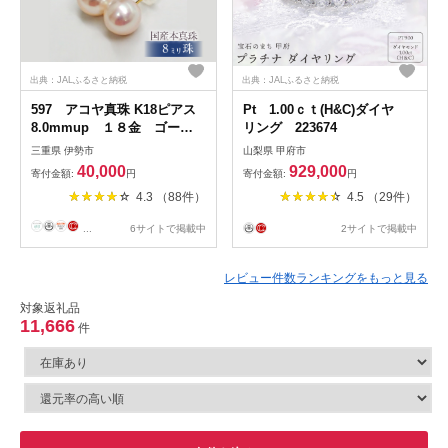
出典：JALふるさと納税
出典：JALふるさと納税
597 アコヤ真珠 K18ピアス
Pt 1.00ｃｔ(H&C)ダイヤ
8.0mmup １８金 ゴール
リング 223674
ド ジュエリー 貴金属 パ
三重県 伊勢市
山梨県 甲府市
ール 定番 フォーマル ギ
40,000
929,000
寄付金額:
円
寄付金額:
円
フト 贈り物 シンプル 冠
4.3 （88件）
4.5 （29件）
婚葬祭 結婚式入学式 卒業
式 伊勢志摩
...
6サイトで掲載中
2サイトで掲載中
レビュー件数ランキングをもっと見る
対象返礼品
11,666
件