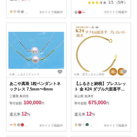
県】【1286048】
3.5 （5件）
...
6サイトで掲載中
3サイトで掲載中
出典：ふるさとチョイス
出典：楽天ふるさと納税
あこや真珠 1粒ペンダントネ
【ふるさと納税】ブレスレッ
ックレス 7.5mm〜8mm
ト 金 K24 ダブル六面喜平ブ
レスレット 18cm-3g 造幣局
三重県 鳥羽市
富山県 魚津市
検定マーク入り｜純金 ゴール
100,000
675,000
寄付金額:
円
寄付金額:
円
ド K24 日本製 アクセサリー
ブレスレット 腕輪 レディー
12
12
還元率
%
還元率
%
ス メンズ ファッション ギフ
ト プレゼント 富山 富山県 魚
...
8サイトで掲載中
...
8サイトで掲載中
津市 ※沖縄への配送不可