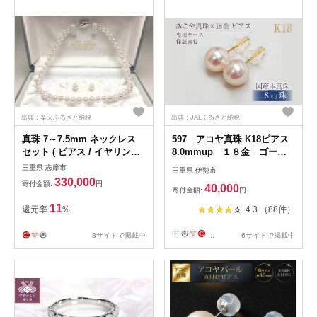
出典：楽天ふるさと納税
出典：JALふるさと納税
真珠 7～7.5mm ネックレス
597 アコヤ真珠 K18ピアス
セット ( ピアス / イヤリング
8.0mmup １８金 ゴール
) パール アクセサリー ギフト
ド ジュエリー 貴金属 パ
三重県 志摩市
三重県 伊勢市
ジュエリー ピアス イヤリン
ール 定番 フォーマル ギ
330,000
寄付金額:
円
40,000
グ アコヤ真珠 母の日 入学式
フト 贈り物 シンプル 冠
寄付金額:
円
卒業式 結婚式 冠婚葬祭 / 老
婚葬祭 結婚式入学式 卒業
11
還元率
%
4.3 （88件）
舗の真珠専門店・高品質アコ
式 伊勢志摩
ヤ真珠ネックレスセット7.0～
3サイトで掲載中
...
6サイトで掲載中
7.5ミリ