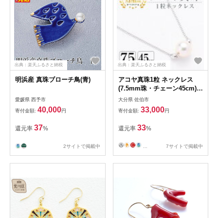
出典：楽天ふるさと納税
出典：楽天ふるさと納税
明浜産 真珠ブローチ鳥(青)
アコヤ真珠1粒 ネックレス
(7.5mm珠・チェーン45cm)
真珠 パール ネックレス フォ
愛媛県 西予市
大分県 佐伯市
ーマル パーティー 結婚式 冠
40,000
33,000
寄付金額:
円
寄付金額:
円
婚葬祭 大分県 佐伯市
【AF23】【(有)オーハタパー
37
33
還元率
%
還元率
%
ル】
2サイトで掲載中
...
7サイトで掲載中