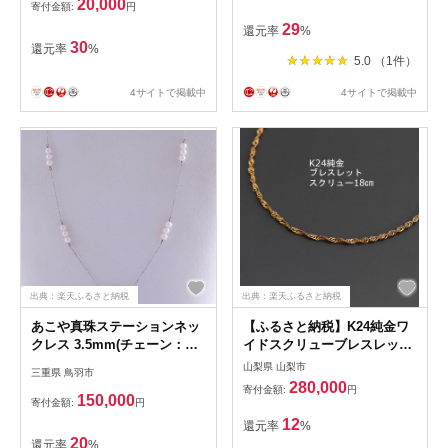
婚式 冠婚葬祭 大分県 佐伯市
20,000
寄付金額:
円
【AF10】【(有)オーハタパー
29
還元率
%
ル】
30
還元率
%
5.0 （1件）
4サイトで掲載中
4サイトで掲載中
出典：楽天ふるさと納税
出典：楽天ふるさと納税
あこや真珠ステーションネッ
【ふるさと納税】K24純金ワ
クレス 3.5mm(チェーン：
イドスクリューブレスレット
K18WG)
18cm_ ブレスレット ワイド
山梨県 山梨市
三重県 鳥羽市
スクリュー 純金 資産 K24 資
280,000
寄付金額:
円
産価値 金 アクセサリー おし
150,000
寄付金額:
円
ゃれ 贈答 ギフト プレゼント
12
還元率
%
ブレス 【配送不可地域：沖縄
20
還元率
%