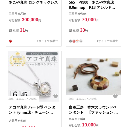
あこや真珠 ロングネックレス
565 Pt900 あこや本真珠
8.0mmup K18 アレルギー
対応チタンピアス SVイヤリ
三重県 鳥羽市
三重県 伊勢市
ングに変更可能
300,000
70,000
寄付金額:
円
寄付金額:
円
31
30
還元率
%
還元率
%
1サイトで掲載中
4サイトで掲載中
出典：楽天ふるさと納税
出典：楽天ふるさと納税
アコヤ真珠 ハート型 ペンダ
白谷工房 寄木のラウンドペ
ント (6mm珠・チェーン
ンダント 【ファッション ア
45cm) 真珠 パール ペンダン
クセサリー ペンダント アク
鳥取県 日南町
大分県 佐伯市
ト フォーマル パーティー 結
セサリー アクセサリー】
19,000
寄付金額:
円