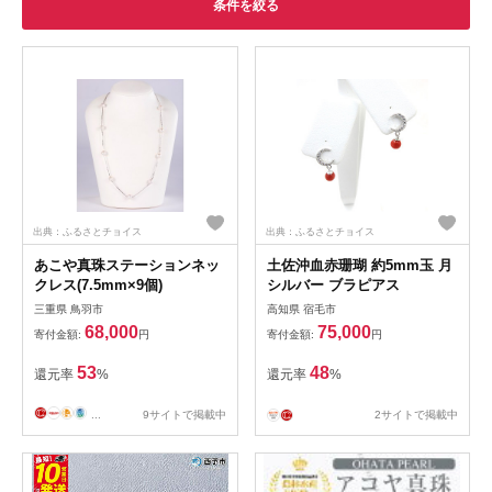
条件を絞る
出典：ふるさとチョイス
出典：ふるさとチョイス
あこや真珠ステーションネッ
土佐沖血赤珊瑚 約5mm玉 月
クレス(7.5mm×9個)
シルバー ブラピアス
三重県 鳥羽市
高知県 宿毛市
68,000
75,000
寄付金額:
円
寄付金額:
円
53
48
還元率
%
還元率
%
...
9サイトで掲載中
2サイトで掲載中