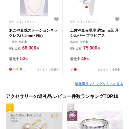
出典：ふるさとチョイス
出典：ふるさとチョイス
あこや真珠ステーションネッ
土佐沖血赤珊瑚 約5mm玉 月
クレス(7.5mm×9個)
シルバー ブラピアス
三重県 鳥羽市
高知県 宿毛市
68,000
75,000
寄付金額:
円
寄付金額:
円
53
48
還元率
%
還元率
%
...
9サイトで掲載中
2サイトで掲載中
還元率ランキングをもっと見る
アクセサリーの返礼品 レビュー件数ランキングTOP10
1
2