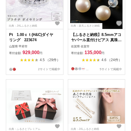
出典：JALふるさと納税
出典：楽天ふるさと納税
Pt 1.00ｃｔ(H&C)ダイヤ
【ふるさと納税】8.5mmアコ
リング 223674
ヤパール直付けピアス 真珠
パール アクセサリー ピアス
山梨県 甲府市
佐賀県 佐賀市
シンプル：C135-005
929,000
135,000
寄付金額:
円
寄付金額:
円
4.5 （29件）
4.6 （24件）
2サイトで掲載中
...
5サイトで掲載中
出典：ふるさとプレミアム
出典：JALふるさと納税