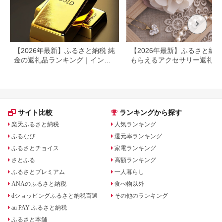
【2026年最新】ふるさと納税 純
【2026年最新】ふるさと納
金の返礼品ランキング｜インゴ
もらえるアクセサリー返礼品
ット・アクセサリーを徹底比較
ンキング｜還元率・人気ジャ
ル・選び方を徹底解説
サイト比較
ランキングから探す
楽天ふるさと納税
人気ランキング
ふるなび
還元率ランキング
ふるさとチョイス
家電ランキング
さとふる
高額ランキング
ふるさとプレミアム
一人暮らし
ANAのふるさと納税
食べ物以外
dショッピングふるさと納税百選
その他のランキング
au PAY ふるさと納税
ふるさと本舗