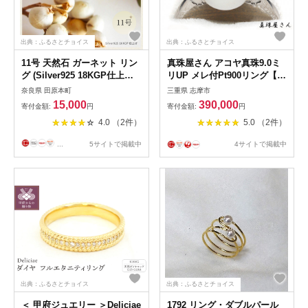
出典：ふるさとチョイス
出典：ふるさとチョイス
11号 天然石 ガーネット リン
真珠屋さん アコヤ真珠9.0ミ
グ (Silver925 18KGP仕上げ)
リUP メレ付Pt900リング【オ
／ おしゃれ ペアリング イエ
ーロラ花珠鑑別書付】 / 18金
奈良県 田原本町
三重県 志摩市
ロー Maco アクセサリー シ
あこや真珠 指輪 真珠 伊勢志
15,000
390,000
寄付金額:
円
寄付金額:
円
ルバー ヘアライン加工 プレ
摩 志摩 アクセサリー ギフト
4.0 （2件）
5.0 （2件）
ゼント 奈良県 田原本町
パール 母の日 ホワイトデー
クリスマス 記念日
...
5サイトで掲載中
4サイトで掲載中
出典：ふるさとチョイス
出典：ふるさとチョイス
＜ 甲府ジュエリー ＞Deliciae
1792 リング・ダブルパール