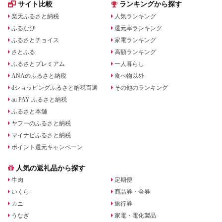
サイト比較
ランキングから探す
楽天ふるさと納税
人気ランキング
ふるなび
還元率ランキング
ふるさとチョイス
家電ランキング
さとふる
高額ランキング
ふるさとプレミアム
一人暮らし
ANAのふるさと納税
食べ物以外
dショッピングふるさと納税百選
その他のランキング
au PAY ふるさと納税
ふるさと本舗
ヤフーのふるさと納税
マイナビふるさと納税
ポイント還元キャンペーン
人気の返礼品から探す
牛肉
定期便
いくら
商品券・金券
カニ
旅行券
うなぎ
家電・電化製品