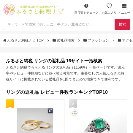
限度額をチェック
お気に入り
メニュー
検索
ふるさと納税ナビ TOP
返礼品検索
ファッション
アクセ
ふるさと納税 リングの返礼品 16サイト一括検索
ふるさと納税でもらえるリングの返礼品（1159件）一覧ページです。還元
率やレビュー件数順などに並べ替え可能です。主要な16の人気ふるさと納
税サイトに掲載されている返礼品を1回でまとめて検索できて便利です。
リングの返礼品 レビュー件数ランキングTOP10
1
2