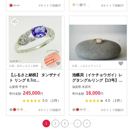
式 ギフト プレゼント ジュエ
3サイトで掲載中
...
8サイトで掲載中
リー おしゃれ 普段使い フォ
ーマル カジュアル
出典：楽天ふるさと納税
出典：ふるさとチョイス
【ふるさと納税】 タンザナイ
池蝶貝（イケチョウガイ）レ
ト リング 0.7ct
グタングルリング【13号】
K10WG/K10YG (13387) 指輪
[№5694-0783]
山梨県 甲斐市
滋賀県 米原市
リング タンザナイト K10 ホ
245,000
16,000
寄付金額:
円
寄付金額:
円
ワイトゴールド イエローゴー
5.0 （1件）
4.0 （1件）
ルド ジュエリー アクセサリ
ー ダイヤモンド 山梨県 甲斐
...
6サイトで掲載中
...
6サイトで掲載中
市 BR-86
...
1
2
3
›
››