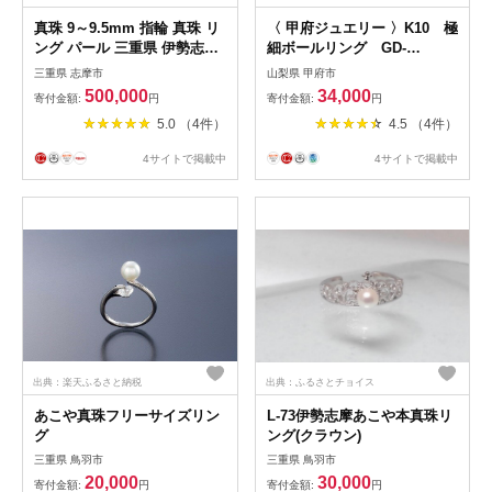
真珠 9～9.5mm 指輪 真珠 リ
〈 甲府ジュエリー 〉K10 極
ング パール 三重県 伊勢志摩
細ボールリング GD-
志摩 アクセサリー ギフト ア
6034【サイズ3号～15号※1号
三重県 志摩市
山梨県 甲府市
コヤ真珠 冠婚葬祭 結婚式 プ
刻み】リング 指輪 ジュエリ
500,000
34,000
寄付金額:
円
寄付金額:
円
レゼント シンプル カジュア
ー レディース アクセサリー
5.0 （4件）
4.5 （4件）
ル フォーマル 希少 / 老舗の
K10 イエローゴールド 極細
真珠専門店・花珠アコヤ本真
ボールリング シンプル 重ね
4サイトで掲載中
4サイトで掲載中
珠リング9.0～9.5ミリ
付け ギフト プレゼント 巾着
付 保証書付
出典：楽天ふるさと納税
出典：ふるさとチョイス
あこや真珠フリーサイズリン
L-73伊勢志摩あこや本真珠リ
グ
ング(クラウン)
三重県 鳥羽市
三重県 鳥羽市
20,000
30,000
寄付金額:
円
寄付金額:
円