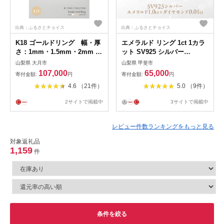
出典：ふるさとチョイス
出典：ふるさとチョイス
K18 ゴールドリング 幅・厚
エメラルド リング 1ct 1カラ
さ：1mm・1.5mm・2mm
ット SV925 シルバー
サイズ：8～20号 （イエロ
925（14425） [山梨 指輪 リ
山梨県 大月市
山梨県 甲斐市
ー／ピンク／ホワイト）
ング エメラルド シルバー ジ
107,000
65,000
寄付金額:
円
寄付金額:
円
ュエリー ダイヤモンド] 山梨
4.6 （21件）
5.0 （9件）
県 甲斐市 BR-23
2サイトで掲載中
3サイトで掲載中
レビュー件数ランキングをもっと見る
対象返礼品
1,159
件
条件を絞る