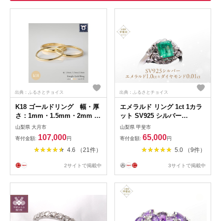
出典：ふるさとチョイス
出典：ふるさとチョイス
K18 ゴールドリング 幅・厚
エメラルド リング 1ct 1カラ
さ：1mm・1.5mm・2mm
ット SV925 シルバー
サイズ：8～20号 （イエロ
925（14425） [山梨 指輪 リ
山梨県 大月市
山梨県 甲斐市
ー／ピンク／ホワイト）
ング エメラルド シルバー ジ
107,000
65,000
寄付金額:
円
寄付金額:
円
ュエリー ダイヤモンド] 山梨
4.6 （21件）
5.0 （9件）
県 甲斐市 BR-23
2サイトで掲載中
3サイトで掲載中