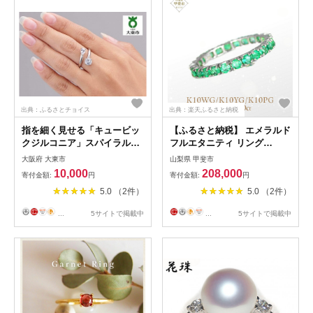
出典：ふるさとチョイス
出典：楽天ふるさと納税
指を細く見せる「キュービッ
【ふるさと納税】 エメラルド
クジルコニア」スパイラルリ
フルエタニティ リング
ング
K10WG/K10YG/K10PG
大阪府 大東市
山梨県 甲斐市
(12518) 指輪 リング エメラル
10,000
208,000
寄付金額:
円
寄付金額:
円
ド ホワイトゴールド イエロ
5.0 （2件）
5.0 （2件）
ーゴールド ピンクゴールド
フルエタニティ リング ジュ
...
5サイトで掲載中
...
5サイトで掲載中
エリー アクセサリー 山梨県
甲斐市 BR-83