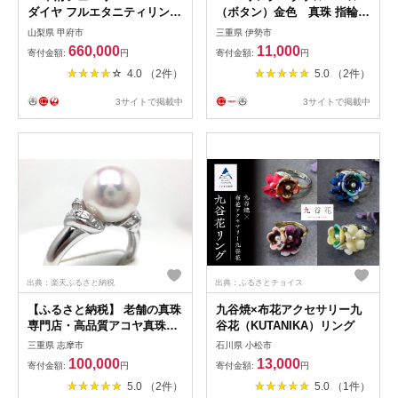
ダイヤ フルエタニティリング
（ボタン）金色 真珠 指輪
#6-#15 K18YG
アクセサリー 母の日のプレゼ
山梨県 甲府市
三重県 伊勢市
DRGYG0015【サイズ6号～15
ント キュートなリング カジ
660,000
11,000
寄付金額:
円
寄付金額:
円
号※1号刻み】
ュアルアクセサリー 装飾品
4.0 （2件）
5.0 （2件）
オシャレアイテム クリスマス
プレゼント 淡水パール 愉し
3サイトで掲載中
3サイトで掲載中
い贈り物 ポピュラーアクセサ
リー 自分へのご褒美 ピッタ
リフィット
出典：楽天ふるさと納税
出典：ふるさとチョイス
【ふるさと納税】 老舗の真珠
九谷焼×布花アクセサリー九
専門店・高品質アコヤ真珠リ
谷花（KUTANIKA）リング
ング9.0〜9.5ミリ / アクセサ
三重県 志摩市
石川県 小松市
リー 指輪 リング シルバー ア
100,000
13,000
寄付金額:
円
寄付金額:
円
コヤ 真珠 三重県 伊勢志摩 志
5.0 （2件）
5.0 （1件）
摩 大珠 冠婚葬祭 結婚式 卒業