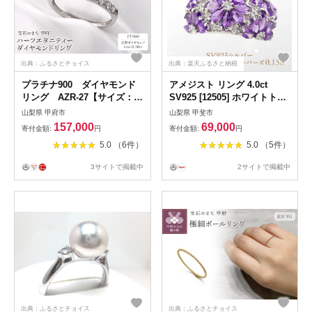
出典：ふるさとチョイス
出典：楽天ふるさと納税
プラチナ900 ダイヤモンド
アメジスト リング 4.0ct
リング AZR-27【サイズ：8
SV925 [12505] ホワイトトパ
号～16号※0.5号刻み】
ーズ 指輪(5号～22号) アクセ
山梨県 甲府市
山梨県 甲斐市
サリー レディース ジュエリ
157,000
69,000
寄付金額:
円
寄付金額:
円
ー 山梨県甲斐市 【民芸品・
5.0 （6件）
5.0 （5件）
工芸品・アクセサリー・リン
グ・指輪】
3サイトで掲載中
2サイトで掲載中
出典：ふるさとチョイス
出典：ふるさとチョイス