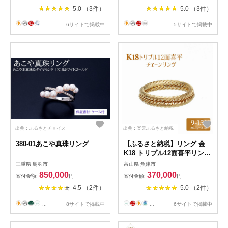
5.0 （3件）
5.0 （3件）
...
6サイトで掲載中
...
5サイトで掲載中
出典：ふるさとチョイス
出典：楽天ふるさと納税
380-01あこや真珠リング
【ふるさと納税】リング 金
K18 トリプル12面喜平リング
刻印入り 9号 11号 13号 15号
三重県 鳥羽市
富山県 魚津市
｜ゴールド 18金 K18 日本製
850,000
370,000
寄付金額:
円
寄付金額:
円
アクセサリー ジュエリー 指
4.5 （2件）
5.0 （2件）
輪 リング レディース メンズ
ファッション ギフト プレゼ
...
8サイトで掲載中
...
6サイトで掲載中
ント 富山 富山県 魚津市 ※沖
縄への配送不可