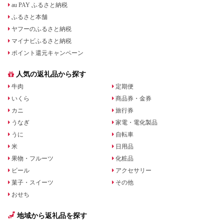
au PAY ふるさと納税
ふるさと本舗
ヤフーのふるさと納税
マイナビふるさと納税
ポイント還元キャンペーン
人気の返礼品から探す
牛肉
定期便
いくら
商品券・金券
カニ
旅行券
うなぎ
家電・電化製品
うに
自転車
米
日用品
果物・フルーツ
化粧品
ビール
アクセサリー
菓子・スイーツ
その他
おせち
地域から返礼品を探す