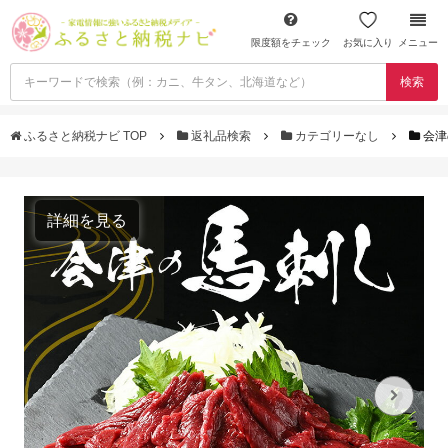
限度額をチェック
お気に入り
メニュー
検索
ふるさと納税ナビ TOP
返礼品検索
カテゴリーなし
会津
詳細を見る