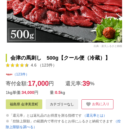
出典：楽天ふるさと納税
会津の馬刺し 500g【クール便（冷蔵）】
4.6 （123件）
（123件）
17,000
39
寄付金額:
円
還元率:
%
1kg単価:
34,000
円
量:
0.5
kg
お気に入り
福島県 会津美里町
カテゴリーなし
※「還元率」とは返礼品のお得度を測る指標です
（還元率とは）
※「控除上限額」の範囲内で寄付するとお得にふるさと納税できます
（控
除上限額を調べる）