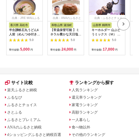
出典：JRE MALLふる
出典：ANAのふるさと
出典：ふるさとチョイ
出
さと納税
納税
ス
香川県 高松市
和歌山県 湯浅町
山形県 鶴岡市
鹿
半生讃岐石丸うどん6
【常温保管可能 】ミ
キーホルダー 山ぶど
【ふ
人前（めんつゆ付き）
ネラル豊かな天日塩だ
うミックス（Ｍ） 山
ひか
麺300g×2袋
けで漬けた無添加梅干
形県鶴岡市 アトリエ
きほ
5.0
5.0
5.0
し2kg 梅ボーイズ｜
かおる | 山葡萄 雑貨
定期
南高梅
キーホルダー ギフト
5k
5,000
24,000
17,000
寄付金額:
円
寄付金額:
円
寄付金額:
円
寄付
B201_EP6024
贈り物 お取り寄せ 返
びく
礼品
産 
飯 
ま町
サイト比較
ランキングから探す
楽天ふるさと納税
人気ランキング
ふるなび
還元率ランキング
ふるさとチョイス
家電ランキング
さとふる
高額ランキング
ふるさとプレミアム
一人暮らし
ANAのふるさと納税
食べ物以外
dショッピングふるさと納税百選
その他のランキング