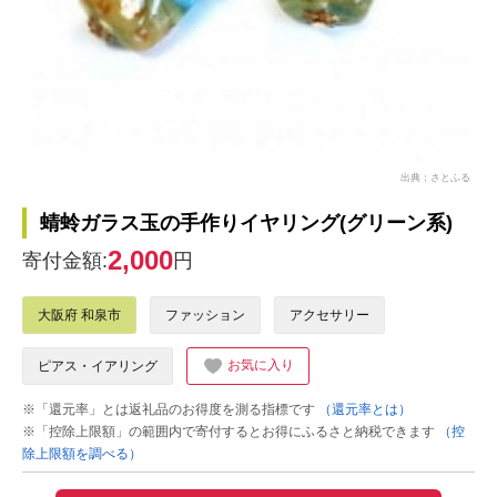
出典：さとふる
蜻蛉ガラス玉の手作りイヤリング(グリーン系)
2,000
寄付金額:
円
大阪府 和泉市
ファッション
アクセサリー
お気に入り
ピアス・イアリング
※「還元率」とは返礼品のお得度を測る指標です
（還元率とは）
※「控除上限額」の範囲内で寄付するとお得にふるさと納税できます
（控
除上限額を調べる）