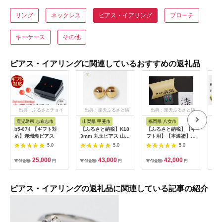
リング
ネックレス
ピアス・イアリング
ブローチ
キーケース
その他
ピアス・イアリングに関連しているおすすめの返礼品
出典：ふるさとチョイ
出典：楽天ふるさと納
出典：楽天ふるさと納
出
ス
税
税
鹿児島県 志布志市
山梨県 甲斐市
福岡県 八女市
長崎
b5-074 【ギフト対
【ふるさと納税】K18
【ふるさと納税】【ギ
重な
応】赤珊瑚ピアス
3mm 丸玉ピアス 山梨
フト用】【本漆塗】漆
リン
スタッドピアス ゴー
ピアス(メタリックグ
村市
5.0
5.0
5.0
ルドピアス ピアス シ
リーン)10ミリ玉《イ
Bar
ンプルピアス K18 イ
ヤリング可》 アクセ
25,000
43,000
42,000
寄付金額:
円
寄付金額:
円
寄付金額:
円
寄付
エローゴールド ジュ
サリー 装飾品 上品 艶
エリー アクセサリー
感 軽量 オシャレ 職人
山梨県 甲斐市 BQ-21
技 伝統工芸 緑色
ピアス・イアリングの返礼品に関連している記事の紹介