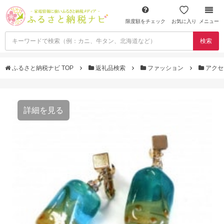
限度額をチェック
お気に入り
メニュー
検索
ふるさと納税ナビ TOP
返礼品検索
ファッション
アクセ
詳細を見る