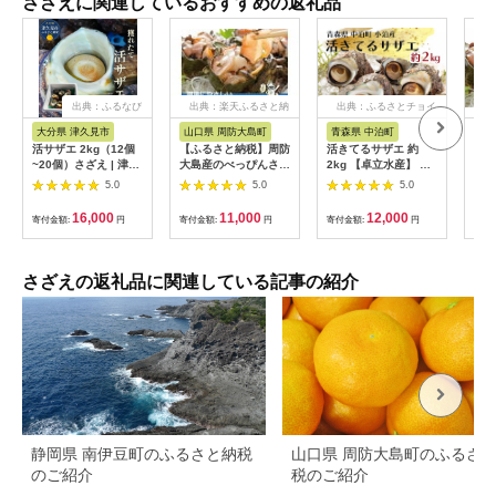
さざえに関連しているおすすめの返礼品
出典：ふるなび
出典：楽天ふるさと納
出典：ふるさとチョイ
税
ス
大分県 津久見市
山口県 周防大島町
青森県 中泊町
山
活サザエ 2kg（12個
【ふるさと納税】周防
活きてるサザエ 約
周防
~20個）さざえ | 津久
大島産のべっぴんさざ
2kg 【卓立水産】 天
さざ
見市
え【天然活・つぼ焼き
然 貝 つぶ さざえ 栄
用大
5.0
5.0
5.0
用サイズ】10個
螺 つぼ焼き 海鮮 魚介
魚貝 海産 刺身 BBQ
16,000
11,000
12,000
寄付金額:
円
寄付金額:
円
寄付金額:
円
寄付
バーベキュー 生 中泊
町 青森 F6N-094
さざえの返礼品に関連している記事の紹介
静岡県 南伊豆町のふるさと納税
山口県 周防大島町のふるさ
のご紹介
税のご紹介