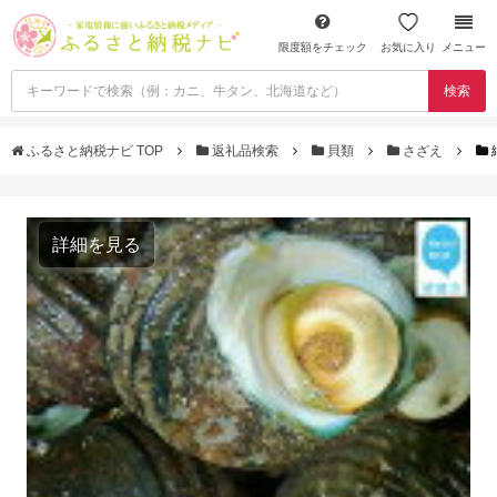
限度額をチェック
お気に入り
メニュー
検索
ふるさと納税ナビ TOP
返礼品検索
貝類
さざえ
詳細を見る