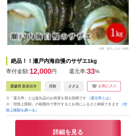
出典：楽天ふるさと納税
絶品！！瀬戸内海自慢のサザエ1kg
12,000
33
寄付金額:
円
還元率:
%
お気に入り
愛媛県 新居浜市
貝類
さざえ
※「還元率」とは返礼品のお得度を測る指標です
（還元率とは）
※「控除上限額」の範囲内で寄付するとお得にふるさと納税できます
（控
除上限額を調べる）
詳細を見る