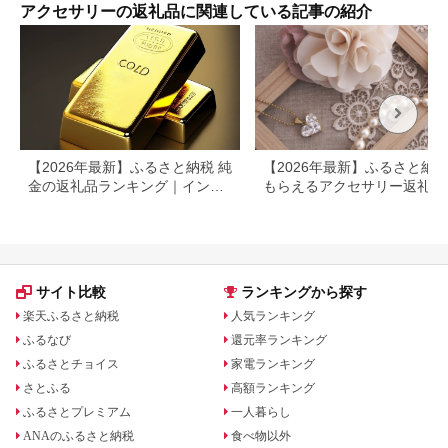
いめ おしゃれ 20代
ト 
アクセサリーの返礼品に関連している記事の紹介
30代 40代 _FM14
【2026年最新】ふるさと納税 純
【2026年最新】ふるさと納
金の返礼品ランキング｜インゴ
もらえるアクセサリー返礼品
ット・アクセサリーを徹底比較
ンキング｜還元率・人気ジャ
ル・選び方を徹底解説
サイト比較
ランキングから探す
楽天ふるさと納税
人気ランキング
ふるなび
還元率ランキング
ふるさとチョイス
家電ランキング
さとふる
高額ランキング
ふるさとプレミアム
一人暮らし
ANAのふるさと納税
食べ物以外