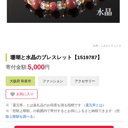
出典：ふるさとチョイス
珊瑚と水晶のブレスレット【1519787】
5,000
寄付金額:
円
大阪府 和泉市
ファッション
アクセサリー
お気に入り
※「還元率」とは返礼品のお得度を測る指標です
（還元率とは）
※「控除上限額」の範囲内で寄付するとお得にふるさと納税できます
（控
除上限額を調べる）