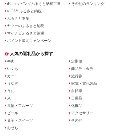
dショッピングふるさと納税百選
その他のランキング
au PAY ふるさと納税
ふるさと本舗
ヤフーのふるさと納税
マイナビふるさと納税
ポイント還元キャンペーン
人気の返礼品から探す
牛肉
定期便
いくら
商品券・金券
カニ
旅行券
うなぎ
家電・電化製品
うに
自転車
米
日用品
果物・フルーツ
化粧品
ビール
アクセサリー
菓子・スイーツ
その他
おせち