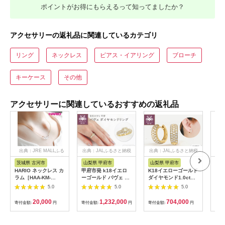
ポイントがお得にもらえるって知ってましたか？
アクセサリーの返礼品に関連しているカテゴリ
リング
ネックレス
ピアス・イアリング
ブローチ
キーケース
その他
アクセサリーに関連しているおすすめの返礼品
出典：JRE MALLふる
出典：JALふるさと納税
出典：JALふるさと納税
出
さと納税
茨城県 古河市
山梨県 甲府市
山梨県 甲府市
三
HARIO ネックレス カ
甲府市発 k18イエロ
K18イエローゴールド
10
ラム［HAA-KM-
ーゴールド パヴェ ダ
ダイヤモンド1.0ctピ
本真
004N］ ※離島への配
イヤモンドリング 1ct
アス ［43-1382］
ャイ
5.0
5.0
5.0
送不可 ｜ 耐熱 ガラス
[WR-5052YG]
イト
アクセサリー ハリオ
こや
20,000
1,232,000
704,000
寄付金額:
円
寄付金額:
円
寄付金額:
円
寄付
ランプワークファクト
伊勢
リー 職人 繊細 フォー
ー 
マル カジュアル きれ
マル