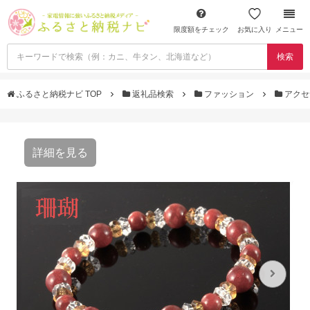
限度額をチェック
お気に入り
メニュー
検索
ふるさと納税ナビ TOP
返礼品検索
ファッション
アクセ
詳細を見る