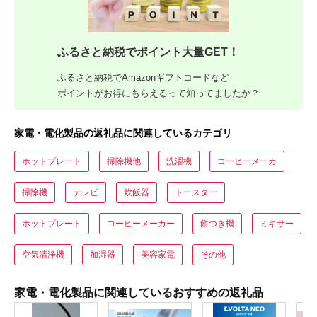
ふるさと納税でポイント大量GET！
ふるさと納税でAmazonギフトコードなど
ポイントがお得にもらえるって知ってましたか？
家電・電化製品の返礼品に関連しているカテゴリ
ホットプレート
掃除機他
洗濯機
コーヒーメーカ
掃除機
テレビ
炊飯器
トースター
ホットプレート
コーヒーメーカー
餅つき機
ミキサー
空気清浄機
加湿器
美容家電
その他
家電・電化製品に関連しているおすすめの返礼品