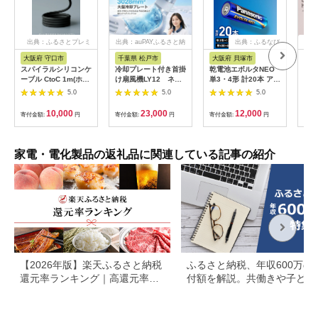
出典：ふるさとプレミ
出典：auPAYふるさと納
出典：ふるなび
出
アム
税
大阪府 守口市
千葉県 松戸市
大阪府 貝塚市
茨
市
スパイラルシリコンケ
冷却プレート付き首掛
乾電池エボルタNEO
LI
ーブル CtoC 1m(ホワ
け扇風機LY12 ネイ
単3・4形 計20本 アル
プス
イト) [2558]
ビー
カリ乾電池 パナソニ
5.0
5.0
5.0
ヘア
ック
リラ
10,000
23,000
12,000
寄付金額:
円
寄付金額:
円
寄付金額:
円
サー
寄付
ー 頭
家電・電化製品の返礼品に関連している記事の紹介
【2026年版】楽天ふるさと納税
ふるさと納税、年収600万の
還元率ランキング｜高還元率返
付額を解説。共働きや子ども
礼品をジャンル別に比較
いる場合も