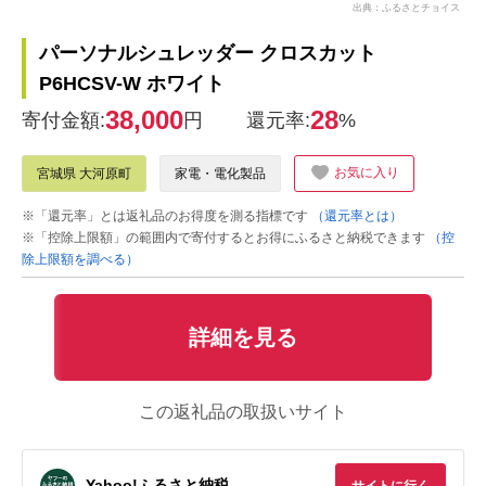
出典：ふるさとチョイス
パーソナルシュレッダー クロスカット
P6HCSV-W ホワイト
38,000
28
寄付金額:
円
還元率:
%
お気に入り
宮城県 大河原町
家電・電化製品
※「還元率」とは返礼品のお得度を測る指標です
（還元率とは）
※「控除上限額」の範囲内で寄付するとお得にふるさと納税できます
（控
除上限額を調べる）
詳細を見る
この返礼品の取扱いサイト
Yahoo!ふるさと納税
サイトに行く