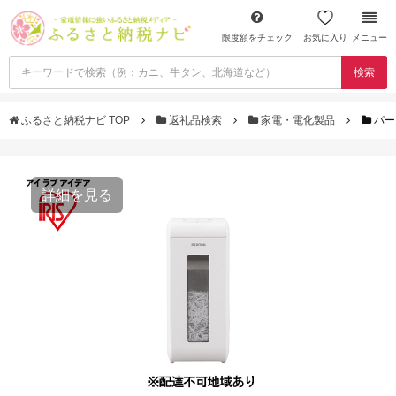
限度額をチェック
お気に入り
メニュー
検索
ふるさと納税ナビ TOP
返礼品検索
家電・電化製品
パー
詳細を見る