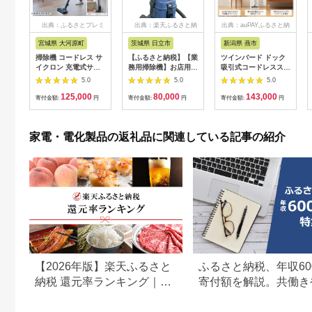
出典：ふるさとプレミ
出典：楽天ふるさと納
出典：auPAYふるさと納
アム
税
税
宮城県 大河原町
茨城県 日立市
新潟県 燕市
掃除機 コードレス サ
【ふるさと納税】【業
ツインバード ドック
イクロン 充電式サイ
務用掃除機】お店用コ
吸引式コードレスステ
クロンスティッククリ
ンパクトタイプ:CV-
ィック型クリーナー
5.0
5.0
5.0
ーナー daspo SCD-
G1【 HITACHI 日立
(TC-E292W)【 クリー
125,000
80,000
143,000
190P-H グレー ステ
家電 茨城県 日立市 】
ナー コードレス 吸引
寄付金額:
円
寄付金額:
円
寄付金額:
円
ィッククリーナー モ
式 サイクロン式 ステ
ップ スタンド付 静音
ィック型 掃除機 掃除
軽量 掃除 アイリスオ
器具 新潟県 燕市 燕三
家電・電化製品の返礼品に関連している記事の紹介
ーヤマ ハンディ
条 】
【2026年版】楽天ふるさと
ふるさと納税、年収60
納税 還元率ランキング｜高
寄付額を解説。共働き
還元率返礼品をジャンル別
どもがいる場合も