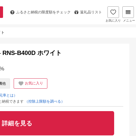
ふるさと納税の
限度額をチェック
返礼品リスト
お気に入り
メニュー
イト
NS-B400D ホワイト
%
お気に入り
機他
元率とは）
と納税できます
（控除上限額を調べる）
詳細を見る