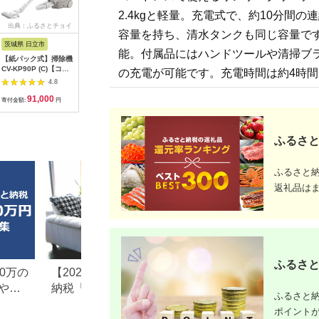
2.4kgと軽量。充電式で、約10分間の
出典：ふるさとチョイ
出典：JALふるさと納税
出典：ふるさとチョイ
出典：ふ
容量を持ち、清水タンクも同じ容量です
ス
ス
茨城県 日立市
茨城県 日立市
宮城県 角田市
宮城県 大
能。付属品にはハンドツールや清掃ブラ
【紙パック式】掃除機
【コードレススティッ
掃除機 コードレス サ
掃除機 ス
CV-KP90P (C)【コー
ク】掃除機PV-BL3P
イクロン daspo SCD-
リーナー 
の充電が可能です。充電時間は約4時間
ド式 紙パック 掃除機
(C)【 コードレス
190P-W【ホワイト 家
充電式サ
4.8
4.8
4.8
HITACHI 日立 家電 茨
HITACHI 日立 家電 茨
電 電化製品 人気 おす
ィックク
91,000
172,000
124,000
3
城県 日立市 】
城県 日立市 】
すめ アイリスオーヤ
SCD-185
寄付金額:
円
寄付金額:
円
寄付金額:
円
寄付金額:
マ スティッククリー
ト アイリ
ナー なるほど 宮城県
サイクロン
角田市】
2way ス
ンディ 自
ふるさと
生活 白
ふるさと
返礼品は
ふるさと
0万の
【2026年最新版】ふるさと
楽天ふるさと納税
や子
納税「食べ物以外」返礼品
りの家電探し。お
ふるさと納
の還元率ランキング！
ンキングまとめ
ポイント