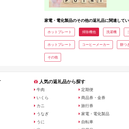
家電・電化製品のその他の返礼品に関連してい
ホットプレート
掃除機他
洗濯機
ホットプレート
コーヒーメーカー
餅つ
その他
す
人気の返礼品から探す
牛肉
定期便
いくら
商品券・金券
カニ
旅行券
うなぎ
家電・電化製品
うに
自転車