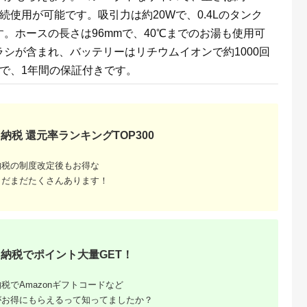
連続使用が可能です。吸引力は約20Wで、0.4Lのタンク
るさとプレミ
出典：ふるさとプレミ
出典：ふるさとプレミ
出典：ふるさとプレ
。ホースの長さは96mmで、40℃までのお湯も使用可
アム
アム
アム
ア
河原町
茨城県 日立市
茨城県 日立市
茨城県 日立市
シが含まれ、バッテリーはリチウムイオンで約1000回
ティックク
167-5-133 【かるパ
167-5-178 【コード
167-5-185 【紙パ
コードレス
ックスティック】コー
レススティック】 掃
ク式】掃除機CV-
で、1年間の保証付きです。
イクロンステ
ドレス掃除機PKV-
除機PV-BL50P (C) 【
KV70P (H)【コード
4.7
4.6
4.6
4.6
リーナー
BK3L(V)【 HITACHI
HITACHI 日立 家電 茨
紙パック 掃除機
7,000
141,000
231,000
73,000
P-W ホワイ
日立 家電 茨城県 日立
城県 日立市 】
HITACHI 日立 家電 
円
寄付金額:
円
寄付金額:
円
寄付金額:
円
スオーヤマ
市 】
城県 日立市 】
 充電式
ティック ハ
走式 軽量 新
納税 還元率ランキングTOP300
納税の制度改定後もお得な
まだまだたくさんあります！
納税でポイント大量GET！
でこだわ
すすめラ
税でAmazonギフトコードなど
がお得にもらえるって知ってましたか？