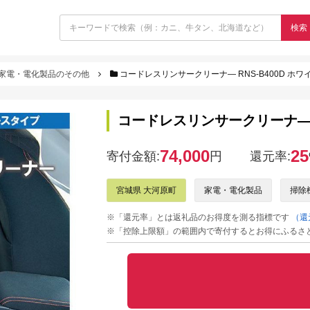
検索
家電・電化製品のその他
コードレスリンサークリーナ― RNS-B400D ホワ
コードレスリンサークリーナ― R
74,000
25
寄付金額:
円
還元率:
宮城県 大河原町
家電・電化製品
掃除
※「還元率」とは返礼品のお得度を測る指標です
（還
※「控除上限額」の範囲内で寄付するとお得にふるさ