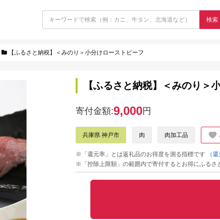
検索
【ふるさと納税】＜みのり＞小分けローストビーフ
【ふるさと納税】＜みのり＞
9,000
寄付金額:
円
兵庫県 神戸市
肉
肉加工品
※「還元率」とは返礼品のお得度を測る指標です
（還
※「控除上限額」の範囲内で寄付するとお得にふるさ