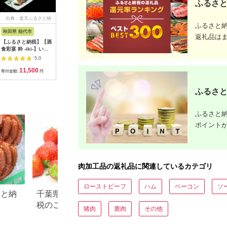
ふるさと
出典：楽天ふるさと納
出典：JALふるさと納税
出典：ふるさとプレミ
出
ふるさと
税
アム
秋田県 能代市
北海道 岩見沢市
北海道 赤平市
徳島県 海
返礼品は
【ふるさと納税】【酒
贈答用 ハム・ソーセ
たきもとのしゃぶしゃ
阿波尾鶏 
食彩宴 粋 -iki-】いぶ
ージギフトセット「北
ぶ用ラム肉500g×2パ
20本 ウ
りがっことクリームチ
の国から」北海道物語
ック（計1kg） 羊肉
国産 洋風
5.0
5.0
5.0
ーズの味噌漬け 8枚入
【KDS-300】ギフト
ラム肉
11,500
10,000
19,000
1
り×3パック 惣菜 漬物
プレゼント お中元 お
寄付金額:
円
寄付金額:
円
寄付金額:
円
寄付金額:
ご当地グルメ つまみ
歳暮 贈り物 季節 限定
お酒のあて お届
丸大食品
ふるさと
け：入金確認後、2週
間～1か月程度でお届
けします。※在庫状況
ふるさと納
によってお待ちいただ
く場合がございます。
ポイント
肉加工品の返礼品に関連しているカテゴリ
ローストビーフ
ハム
ベーコン
ソ
さと納
千葉県 東庄町のふるさと納
徳島県 石井町のふ
税のご紹介
税のご紹介
猪肉
鹿肉
その他