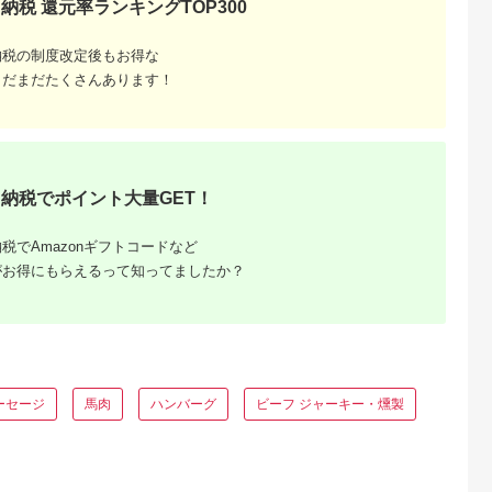
納税 還元率ランキングTOP300
典：ふるラボ
出典：ふるラボ
出典：ふるなび
出典：ふるさとパレ
納税の制度改定後もお得な
陽町
兵庫県 多可町
静岡県 浜松市
福岡県 新宮町
まだまだたくさんあります！
ソーセージ
「リーガロイヤルホテ
浜松発！いえやす自慢
AA419.黒毛和牛
インナー 地鶏
ル」グリルビーフハン
の浜松餃子 4種を楽
100%ハンバーグ（
 惣菜 冷凍
バーグ5個 [KIK-443]
しむバラエティーセッ
130g×4Pセット）
5.0
5.0
5.0
5.0
[842]
ト ぎょうざ ギョーザ
0,000
17,000
10,000
11,000
円
寄付金額:
円
寄付金額:
円
寄付金額:
円
納税でポイント大量GET！
税でAmazonギフトコードなど
がお得にもらえるって知ってましたか？
ーセージ
馬肉
ハンバーグ
ビーフ ジャーキー・燻製
るさと納