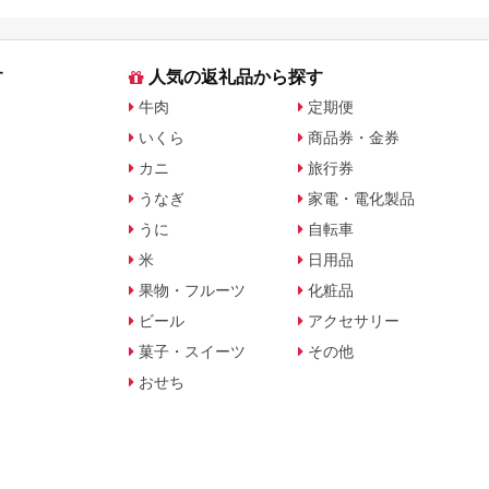
す
人気の返礼品から探す
牛肉
定期便
いくら
商品券・金券
カニ
旅行券
うなぎ
家電・電化製品
うに
自転車
米
日用品
果物・フルーツ
化粧品
ビール
アクセサリー
菓子・スイーツ
その他
おせち