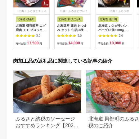
出典：ふるさとチョイ
出典：ふるさとプレミ
出典：ふるラボ
ス
アム
北海道 標茶町
北海道 新ひだか町
北海道 池田町
北海道 標茶町産 エゾ
北海道産 鹿肉 おつま
北海道 いけだ牛ハン
鹿肉 モモ ブロック
み セット 缶詰 3種 計
バーグ12個×100g 計
1kg【 肉 にく 鹿肉 ジ
6缶 ＆ ジャーキー 1
1200g 冷凍 小分け 池
5.0
5.0
5.0
ビエ BBQ バーベキュ
種
田牛 テレビで紹介 ブ
13,500
14,000
18,000
ー グルメ ヘルシー 高
ランド牛 牛肉 お肉 北
寄付金額:
円
寄付金額:
円
寄付金額:
円
タンパク 標茶町 北海
海道牛 国産 ハンバー
道 】
グ 牛肉100％
肉加工品の返礼品に関連している記事の紹介
ふるさと納税のソーセージ
北海道 興部町のふる
おすすめランキング【2026
税のご紹介
年最新版】