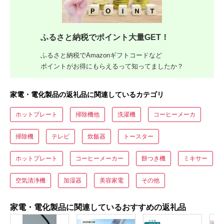
ふるさと納税でポイント大量GET！
ふるさと納税でAmazonギフトコードなど
ポイントがお得にもらえるって知ってましたか？
家電・電化製品の返礼品に関連しているカテゴリ
ホットプレート
掃除機他
洗濯機
コーヒーメーカ
掃除機
テレビ
炊飯器
トースター
ホットプレート
コーヒーメーカー
餅つき機
ミキサー
空気清浄機
加湿器
美容家電
その他
家電・電化製品に関連しているおすすめの返礼品