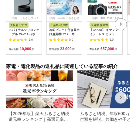
出典：ふるさとプレミ
出典：auPAYふるさと納
出典：JRE MALLふる
出
アム
税
さと納税
大阪府 守口市
千葉県 松戸市
大分県 国東市
茨
市
スパイラルシリコンケ
冷却プレート付き首掛
【Canon】 キヤノン
LI
ーブル CtoC 1m(ホワ
け扇風機LY12 ネイ
ミラーレス カメラ
プス
イト) [2558]
ビー
EOS R7 ボディー キ
5.0
5.0
5.0
ヘア
ャノン 一眼 家電
リラ
_0022C
10,000
23,000
657,000
寄付金額:
円
寄付金額:
円
寄付金額:
円
サー
寄付
ー 頭
家電・電化製品の返礼品に関連している記事の紹介
【2026年版】楽天ふるさと納税
ふるさと納税、年収600万の
還元率ランキング｜高還元率返
付額を解説。共働きや子ども
礼品をジャンル別に比較
いる場合も