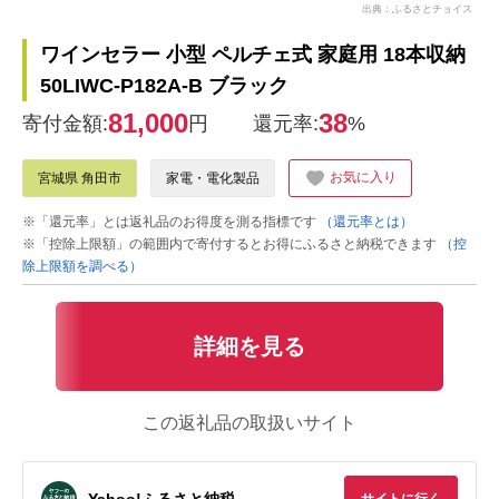
出典：ふるさとチョイス
ワインセラー 小型 ペルチェ式 家庭用 18本収納
50LIWC-P182A-B ブラック
81,000
38
寄付金額:
円
還元率:
%
お気に入り
宮城県 角田市
家電・電化製品
※「還元率」とは返礼品のお得度を測る指標です
（還元率とは）
※「控除上限額」の範囲内で寄付するとお得にふるさと納税できます
（控
除上限額を調べる）
詳細を見る
この返礼品の取扱いサイト
Yahoo!ふるさと納税