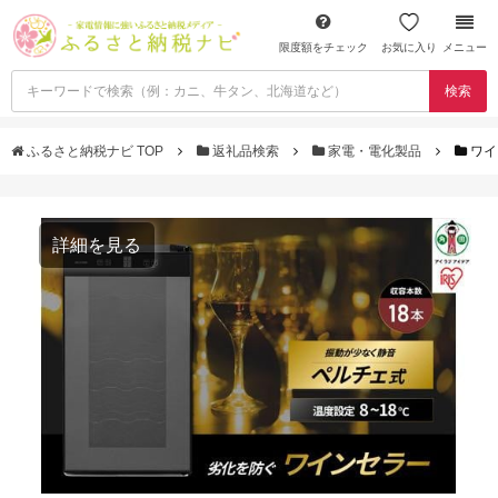
限度額をチェック
お気に入り
メニュー
検索
ふるさと納税ナビ TOP
返礼品検索
家電・電化製品
ワイ
詳細を見る