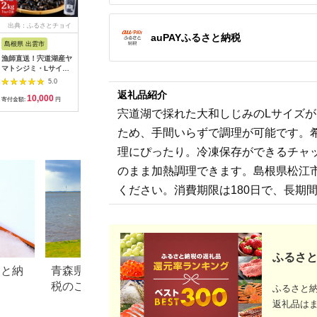
出典：ふるさとチョイ
出典：ふるさとチョイ
出典：楽天ふるさと納
出典：楽
auPAYふるさと納税
ス
ス
税
島根県 出雲市
茨城県 水戸市
北海道 網走市
島根県 松
漁師直送！宍道湖産ヤ
しじみ 冷凍 中玉
【ふるさと納税】＜網
【ふるさ
マトシジミ・Lサイズ
1.5kg（500ｇ×3）砂
走産＞開き真ホッケ8
湖産冷凍
冷凍 2kg ｜ヤマトシ
抜き済み 涸沼川 う女
枚入セット ABF004
(L)200g
5.0
5.0
5.0
ジミ 宍道湖産 しじみ
川【シジミ オルニチ
松江市/平
返礼品紹介
10,000
7,000
12,000
1
蜆 貝 冷凍 味噌汁 し
ン ミネラル ビタミン
会社[ALBZ
寄付金額:
円
寄付金額:
円
寄付金額:
円
寄付金額:
じみ汁 砂抜き 大粒 奥
B12 出汁 肝臓 味噌汁
宍道湖で採れた大和しじみのLサイズ
宇賀屋 ふるさと納税
スープ 茨城県 水戸
人気 おすすめ 出雲市
市】（IX-115）
ため、手間いらずで調理が可能です。
理にぴったり。冷凍保存ができるチャ
のまま加熱調理できます。島根県松江
ください。消費期限は180日で、長期
ふるさと
さと納
青森県 中泊町のふるさと納
茨城県 大洗町のふ
税のご紹介
税のご紹介
ふるさと
返礼品は