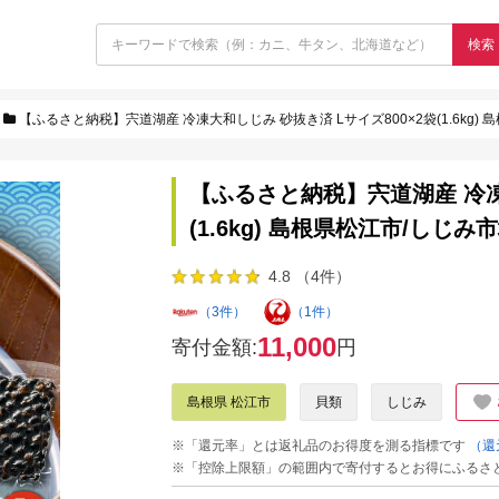
検索
【ふるさと納税】宍道湖産 冷凍大和しじみ 砂抜き済 Lサイズ800×2袋(1.6kg) 島
【ふるさと納税】宍道湖産 冷凍
(1.6kg) 島根県松江市/しじみ市
4.8 （4件）
（3件）
（1件）
11,000
寄付金額:
円
島根県 松江市
貝類
しじみ
※「還元率」とは返礼品のお得度を測る指標です
（還
※「控除上限額」の範囲内で寄付するとお得にふるさ