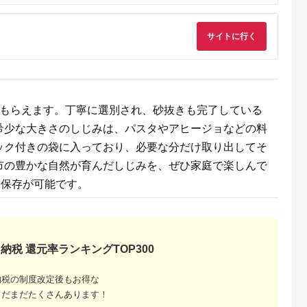
天ふるさと納
出典：ふるさとチョイ
出典：楽天ふるさと納
出典：ふるさとチョ
税
ス
税
サイトに行く
江市
茨城県 茨城町
島根県 出雲市
青森県 六ヶ所村
と納税】宍道
377 しじみ 約1050g
神西湖しじみ
青森県 小川原湖産 冷
大和しじみ
レトルト 小分け パウ
100g×10Pセット（常
凍 大和しじみ Lサイ
×6袋 島根県
チ 約150g × 7袋 涸沼
温） 貝 セット 小分け
ズ 2kg
5.0
5.0
5.0
5.0
野缶詰有限
の大和しじみ
個包装 詰め合わせ お
1,000
10,000
16,000
12,000
013]
取り寄せ グルメ kai
円
寄付金額:
円
寄付金額:
円
寄付金額:
円
cai 栄養 料理 調理 レ
がもらえます。丁寧に選別され、砂抜きも完了している
シピ 蜆 島根県 出雲市
希少な大きさのしじみは、パスタやアヒージョなどの料
ック付きの袋に入っており、必要な分だけ取り出してそ
市の豊かな自然が育んだしじみを、ぜひ家庭で楽しんで
間保存が可能です。
納税 還元率ランキングTOP300
るさと納
納税の制度改定後もお得な
まだまだたくさんあります！