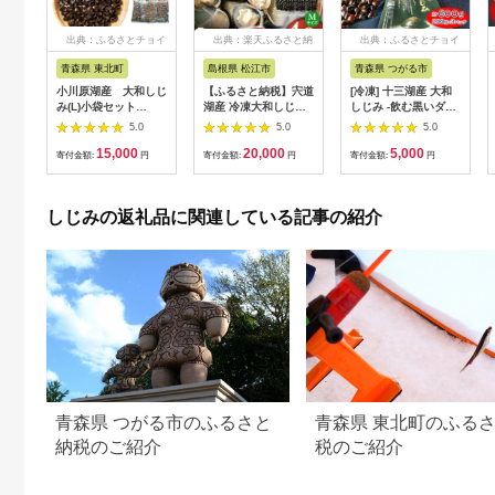
出典：ふるさとチョイ
出典：楽天ふるさと納
出典：ふるさとチョイ
ス
税
ス
青森県 東北町
島根県 松江市
青森県 つがる市
小川原湖産 大和しじ
【ふるさと納税】宍道
[冷凍] 十三湖産 大和
み(L)小袋セット
湖産 冷凍大和しじみ
しじみ -飲む黒いダイ
150g×10パック/計
砂抜き済 Mサイズ
ヤ- 600g (小貝
5.0
5.0
5.0
1kg 【02408-
800g×6袋(4.8kg) 島
200g×3パック)｜ヤマ
15,000
20,000
5,000
0128】
根県松江市/しじみ市
トシジミ貝 青森 津軽
寄付金額:
円
寄付金額:
円
寄付金額:
円
場株式会社
十三湖 つがる みそ汁
[ALDK001]
冷凍しじみ しじみ 貝
国産 小粒 小貝 しじみ
しじみの返礼品に関連している記事の紹介
汁 [0767]
青森県 つがる市のふるさと
青森県 東北町のふる
納税のご紹介
税のご紹介