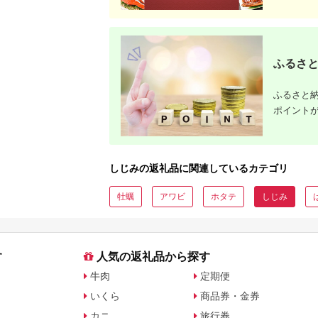
ふるさと
ふるさと納
ポイント
しじみの返礼品に関連しているカテゴリ
牡蠣
アワビ
ホタテ
しじみ
す
人気の返礼品から探す
牛肉
定期便
いくら
商品券・金券
カニ
旅行券