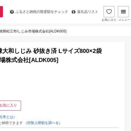
ふるさと納税の
限度額をチェック
返礼品リスト
お気に入り
メニュー
根県松江市/しじみ市場株式会社[ALDK005]
大和しじみ 砂抜き済 Lサイズ800×2袋
場株式会社[ALDK005]
お気に入り
元率とは）
と納税できます
（控除上限額を調べる）