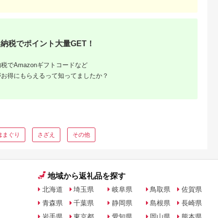
納税でポイント大量GET！
税でAmazonギフトコードなど
がお得にもらえるって知ってましたか？
はまぐり
さざえ
その他
地域から返礼品を探す
北海道
埼玉県
岐阜県
鳥取県
佐賀県
青森県
千葉県
静岡県
島根県
長崎県
岩手県
東京都
愛知県
岡山県
熊本県