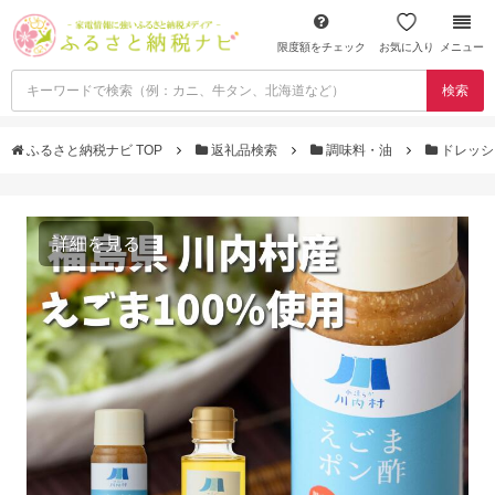
限度額をチェック
お気に入り
メニュー
検索
ふるさと納税ナビ TOP
返礼品検索
調味料・油
ドレッシ
詳細を見る