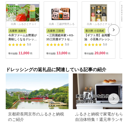
出典：ふるさとチョイ
出典：三越伊勢丹ふる
出典：ふるさとチョイ
出典
ス
さと納税
ス
兵庫県 淡路市
兵庫県 三田市
香川県 小豆島町
山
今井ファームお野菜が
＜三田屋総本家＞KS-
【ギフト用】金両醤
【満
美味しくなるドレッシ
35三田屋ギフトセッ
油 小豆島ドレッシン
ンで
ング
ト
グ入り 人気詰合せセ
た！
5.0
5.0
5.0
ット No26
ビネ
182
11,000
13,000
20,000
寄付金額:
円
寄付金額:
円
寄付金額:
円
寄付
ドレッシングの返礼品に関連している記事の紹介
京都府長岡京市のふるさと納税
ふるさと納税で家電がもらえ
のご紹介
自治体特集！還元率ランキン
も