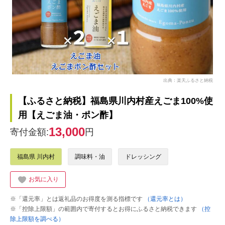
出典：楽天ふるさと納税
【ふるさと納税】福島県川内村産えごま100%使
用【えごま油・ポン酢】
13,000
寄付金額:
円
福島県 川内村
調味料・油
ドレッシング
お気に入り
※「還元率」とは返礼品のお得度を測る指標です
（還元率とは）
※「控除上限額」の範囲内で寄付するとお得にふるさと納税できます
（控
除上限額を調べる）