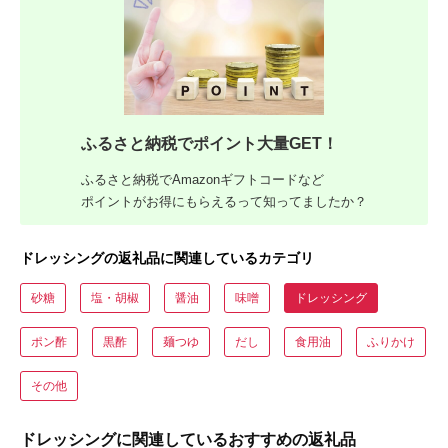
ふるさと納税でポイント大量GET！
ふるさと納税でAmazonギフトコードなど
ポイントがお得にもらえるって知ってましたか？
ドレッシングの返礼品に関連しているカテゴリ
砂糖
塩・胡椒
醤油
味噌
ドレッシング
ポン酢
黒酢
麺つゆ
だし
食用油
ふりかけ
その他
ドレッシングに関連しているおすすめの返礼品