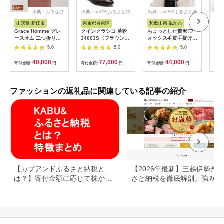
出典：ふるなび
出典：auPAYふるさと納
出典：auPAYふるさと納
税
税
山形県 新庄市
東京都台東区
和歌山県 御坊市
東
Grace Homme グレ
クインクラシコ 革靴
ちょっとした贅沢!フ
長財
ースオム 二つ折り財
34003S〈ブラウン〉
ォックス毛皮手提げバ
ク 
布/ブラウン 入学祝い
(サイズ：26.0cm)
ッグ ブラック
長財
5.0
5.0
5.0
卒業祝い 就職祝い 退
職祝い 贈り物 贈答 ギ
40,000
77,000
44,000
寄付金額:
円
寄付金額:
円
寄付金額:
円
寄付
フト 人気 誕生日 プレ
ゼント 母の日 父の日
山形県 新庄市 F3S-
0620
ファッションの返礼品に関連している記事の紹介
【カブアンドふるさと納税と
【2026年最新】三越伊勢丹
は？】寄付金額に応じて株がも
さと納税を徹底解剖。強みと
らえるサービス
みを解説