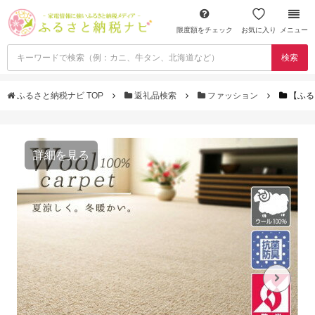
限度額をチェック
お気に入り
メニュー
検索
ふるさと納税ナビ TOP
返礼品検索
ファッション
【ふる
詳細を見る