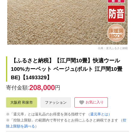
出典：楽天ふるさと納税
【ふるさと納税】【江戸間10畳】快適ウール
100%カーペット ベージュ(ポルト 江戸間10畳
BE)【1493329】
208,000
寄付金額:
円
お気に入り
大阪府 和泉市
ファッション
※「還元率」とは返礼品のお得度を測る指標です
（還元率とは）
※「控除上限額」の範囲内で寄付するとお得にふるさと納税できます
（控
除上限額を調べる）