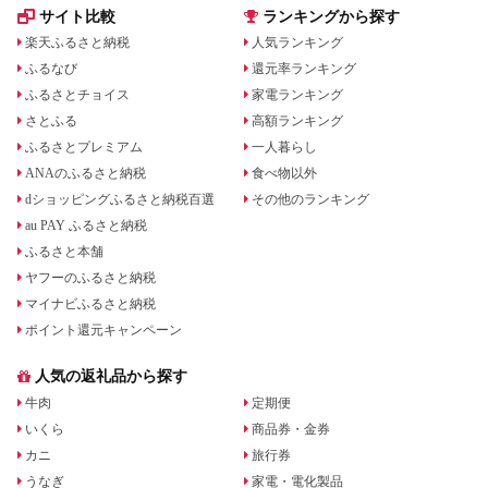
サイト比較
ランキングから探す
楽天ふるさと納税
人気ランキング
ふるなび
還元率ランキング
ふるさとチョイス
家電ランキング
さとふる
高額ランキング
ふるさとプレミアム
一人暮らし
ANAのふるさと納税
食べ物以外
dショッピングふるさと納税百選
その他のランキング
au PAY ふるさと納税
ふるさと本舗
ヤフーのふるさと納税
マイナビふるさと納税
ポイント還元キャンペーン
人気の返礼品から探す
牛肉
定期便
いくら
商品券・金券
カニ
旅行券
うなぎ
家電・電化製品