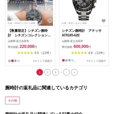
出典：ANAのふるさと納税
出典：楽天ふるさと納税
【数量限定】シチズン腕時
シチズン腕時計 アテッサ
計 シチズンコレクション
AT8185-62E
CB5874-90E
山梨県 富士吉田市
山梨県 富士吉田市
220,000
600,000
寄付金額:
円
寄付金額:
円
5.0 （12件）
4.8 （11件）
4サイトで掲載中
...
5サイトで掲載中
...
1
2
3
›
››
腕時計の返礼品に関連しているカテゴリ
その他