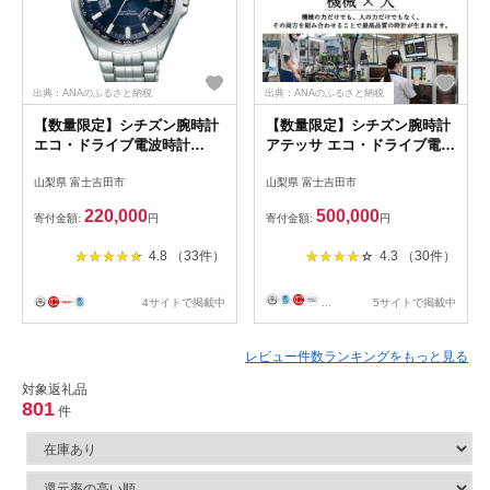
出典：ANAのふるさと納税
出典：ANAのふるさと納税
【数量限定】シチズン腕時計
【数量限定】シチズン腕時計
エコ・ドライブ電波時計
アテッサ エコ・ドライブ電波
CB0011-69L (BOX付)
時計 AT8040-57E
山梨県 富士吉田市
山梨県 富士吉田市
220,000
500,000
寄付金額:
円
寄付金額:
円
4.8 （33件）
4.3 （30件）
4サイトで掲載中
...
5サイトで掲載中
レビュー件数ランキングをもっと見る
対象返礼品
801
件