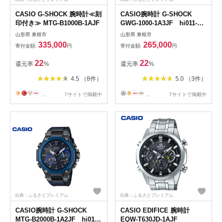
CASIO G-SHOCK 腕時計≪刻
CASIO腕時計 G-SHOCK
印付き≫ MTG-B1000B-1AJF
GWG-1000-1A3JF hi011-
072r
山形県 東根市
山形県 東根市
335,000
265,000
寄付金額:
円
寄付金額:
円
22
22
還元率
%
還元率
%
4.5 （8件）
5.0 （3件）
...
7サイトで掲載中
...
7サイトで掲載中
出典：ふるさとプレミアム
出典：ふるさとプレミアム
CASIO腕時計 G-SHOCK
CASIO EDIFICE 腕時計
MTG-B2000B-1A2JF hi011-
EQW-T630JD-1AJF