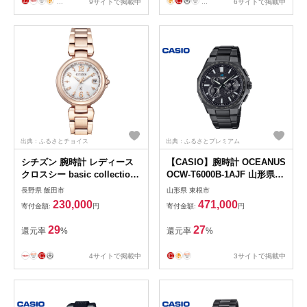
...
9サイトで掲載中
...
6サイトで掲載中
出典：ふるさとチョイス
出典：ふるさとプレミアム
シチズン 腕時計 レディース
【CASIO】腕時計 OCEANUS
クロスシー basic collection
OCW-T6000B-1AJF 山形県
EC1037-51A ソーラー電波時
東根市 hi011-124
長野県 飯田市
山形県 東根市
計 | 長野県 飯田市
230,000
471,000
寄付金額:
円
寄付金額:
円
29
27
還元率
%
還元率
%
4サイトで掲載中
3サイトで掲載中