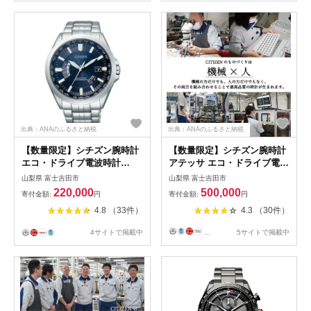
出典：ANAのふるさと納税
出典：ANAのふるさと納税
【数量限定】シチズン腕時計
【数量限定】シチズン腕時計
エコ・ドライブ電波時計
アテッサ エコ・ドライブ電波
CB0011-69L (BOX付)
時計 AT8040-57E
山梨県 富士吉田市
山梨県 富士吉田市
220,000
500,000
寄付金額:
円
寄付金額:
円
4.8 （33件）
4.3 （30件）
4サイトで掲載中
...
5サイトで掲載中