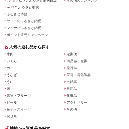
dショッピングふるさと納税百選
その他のランキング
au PAY ふるさと納税
ふるさと本舗
ヤフーのふるさと納税
マイナビふるさと納税
ポイント還元キャンペーン
人気の返礼品から探す
牛肉
定期便
いくら
商品券・金券
カニ
旅行券
うなぎ
家電・電化製品
うに
自転車
米
日用品
果物・フルーツ
化粧品
ビール
アクセサリー
菓子・スイーツ
その他
おせち
地域から返礼品を探す