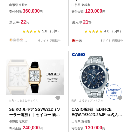
070r
山形県 東根市
山形県 東根市
360,000
120,000
寄付金額:
円
寄付金額:
円
22
21
還元率
%
還元率
%
5.0 （5件）
4.8 （5件）
...
6サイトで掲載中
3サイトで掲載中
出典：ふるさとチョイス
出典：ふるさとプレミアム
SEIKO ルキア SSVW212（ソ
CASIO腕時計 EDIFICE
ーラー電波） | セイコー 新シ
EQW-T630JD-2AJF ≪名入れ
リーズ グロウ バランス 長角
有り≫ hi011-010r
長野県 塩尻市
山形県 東根市
フォルム ワークシーン ジャ
240,000
130,000
寄付金額:
円
寄付金額:
円
ケットスタイル オフ ワンピ