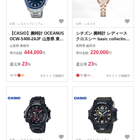
出典：ふるさとプレミアム
出典：ふるラボ
【CASIO】腕時計 OCEANUS
シチズン 腕時計 レディース
OCW-S400-2AJF 山形県 東根
クロスシー basic collection
市 hi011-126
ES9365-54W エコ・ドライブ
山形県 東根市
長野県 飯田市
電波時計 | 長野県 飯田市
444,000
220,000
寄付金額:
円
寄付金額:
円
23
23
還元率
%
還元率
%
...
6サイトで掲載中
...
5サイトで掲載中
出典：ふるさとプレミアム
出典：ふるさとプレミアム