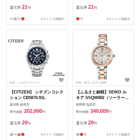
ーススタイル 時計 長野県 塩
21
21
還元率
%
還元率
%
尻市
4サイトで掲載中
2サイトで掲載中
出典：ふるさとチョイス
出典：楽天ふるさと納税
【CITIZEN】 シチズンコレク
【ふるさと納税】SEIKO ル
ション CB5870-91L
キア SSQW082（ソーラー電
波）【 腕時計 長野県 塩尻市
新潟県 妙高市
長野県 塩尻市
】
202,000
340,000
寄付金額:
円
寄付金額:
円
20
20
還元率
%
還元率
%
4サイトで掲載中
3サイトで掲載中