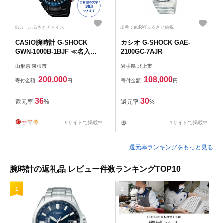
出典：ふるさとチョイス
出典：auPAYふるさと納税
CASIO腕時計 G-SHOCK
カシオ G-SHOCK GAE-
GWN-1000B-1BJF ≪名入れ
2100GC-7AJR
有り≫
山形県 東根市
岩手県 北上市
200,000
108,000
寄付金額:
円
寄付金額:
円
36
30
還元率
%
還元率
%
...
9サイトで掲載中
1サイトで掲載中
還元率ランキングをもっと見る
腕時計の返礼品 レビュー件数ランキングTOP10
1
2