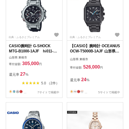
出典：ふるさとプレミアム
出典：ふるさとプレミアム
CASIO腕時計 G-SHOCK
【CASIO】腕時計 OCEANUS
MTG-B1000-1AJF hi011-
OCW-T5000B-1AJF 山形県
066r
東根市 hi011-122
山形県 東根市
山形県 東根市
305,000
寄付金額:
円
526,000
寄付金額:
円
27
還元率
%
24
還元率
%
5.0 （2件）
...
7サイトで掲載中
...
5サイトで掲載中