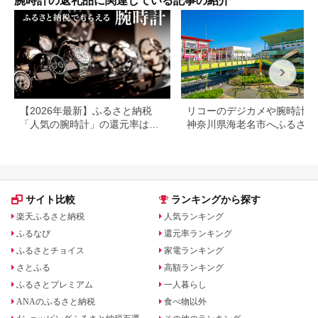
腕時計の返礼品に関連している記事の紹介
【2026年最新】ふるさと納税
リコーのデジカメや腕時計な
「人気の腕時計」の還元率は？
神奈川県海老名市へふるさと
カシオやセイコーも
税しよう！
サイト比較
ランキングから探す
楽天ふるさと納税
人気ランキング
ふるなび
還元率ランキング
ふるさとチョイス
家電ランキング
さとふる
高額ランキング
ふるさとプレミアム
一人暮らし
ANAのふるさと納税
食べ物以外