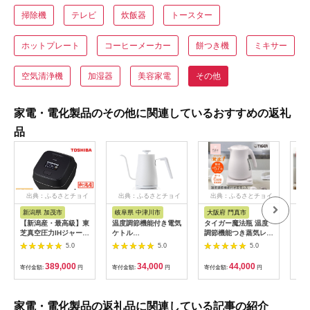
掃除機
テレビ
炊飯器
トースター
ホットプレート
コーヒーメーカー
餅つき機
ミキサー
空気清浄機
加湿器
美容家電
その他
家電・電化製品のその他に関連しているおすすめの返礼
品
出典：ふるさとチョイ
出典：ふるさとチョイ
出典：ふるさとチョイ
出
ス
ス
ス
新潟県 加茂市
岐阜県 中津川市
大阪府 門真市
宮
【新潟産・最高級】東
温度調節機能付き電気
タイガー魔法瓶 温度
ケト
芝真空圧力IHジャー炊
ケトル
調節機能つき蒸気レス
リッ
飯器 炎匠炊き RC-
（1200W/0.8L）
電気ケトル 1.2L PTV-
プ I
5.0
5.0
5.0
10ZWX(K) 5.5合
EGL-C1281【ホワイ
A120【HC チェスナ
《2025年モデル》
トシルバー】77685
ッツグレー、WG グレ
389,000
34,000
44,000
寄付金額:
円
寄付金額:
円
寄付金額:
円
寄付
F4N-0707
イッシュホワイト】大
阪府門真市 家電 電化
製品 キッチン家電 生
活家電 新生活 新生活
家電・電化製品の返礼品に関連している記事の紹介