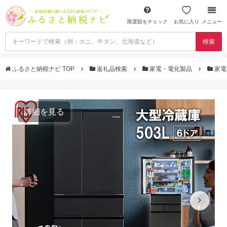
限度額をチェック
お気に入り
メニュー
検索
ふるさと納税ナビ TOP
返礼品検索
家電・電化製品
家電
詳細を見る