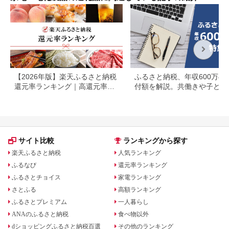
応援
【2026年版】楽天ふるさと納税
ふるさと納税、年収600万の
還元率ランキング｜高還元率返
付額を解説。共働きや子ども
礼品をジャンル別に比較
いる場合も
サイト比較
ランキングから探す
楽天ふるさと納税
人気ランキング
ふるなび
還元率ランキング
ふるさとチョイス
家電ランキング
さとふる
高額ランキング
ふるさとプレミアム
一人暮らし
ANAのふるさと納税
食べ物以外
dショッピングふるさと納税百選
その他のランキング