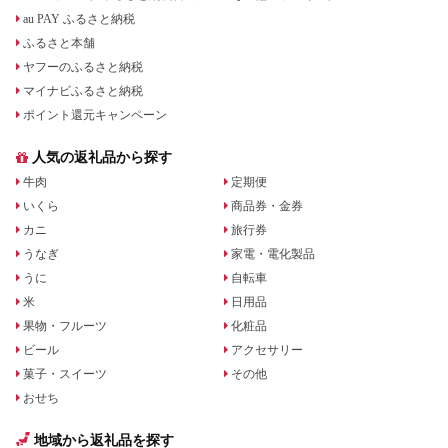
au PAY ふるさと納税
ふるさと本舗
ヤフーのふるさと納税
マイナビふるさと納税
ポイント還元キャンペーン
人気の返礼品から探す
牛肉
定期便
いくら
商品券・金券
カニ
旅行券
うなぎ
家電・電化製品
うに
自転車
米
日用品
果物・フルーツ
化粧品
ビール
アクセサリー
菓子・スイーツ
その他
おせち
地域から返礼品を探す