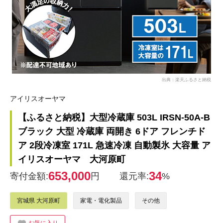
出典：楽天ふるさと納税
アイリスオーヤマ
【ふるさと納税】大型冷蔵庫 503L IRSN-50A-B
ブラック 大型 冷蔵庫 両開き 6ドア フレンチド
ア 2段冷凍室 171L 急速冷凍 自動製氷 大容量 ア
イリスオーヤマ 大河原町
653,000
34
寄付金額:
円
還元率:
%
宮城県 大河原町
家電・電化製品
その他