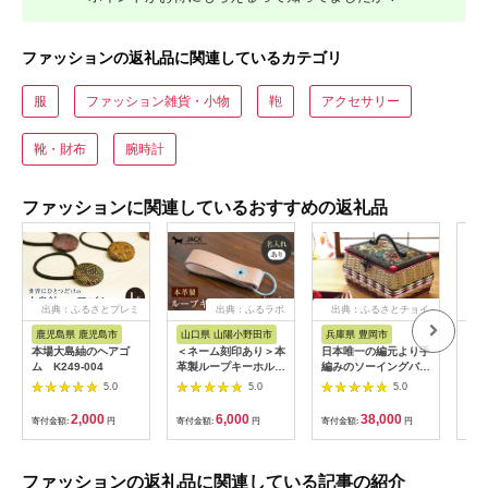
ファッションの返礼品に関連しているカテゴリ
服
ファッション雑貨・小物
鞄
アクセサリー
靴・財布
腕時計
ファッションに関連しているおすすめの返礼品
出典：ふるさとプレミ
出典：ふるラボ
出典：ふるさとチョイ
出
アム
ス
鹿児島県 鹿児島市
山口県 山陽小野田市
兵庫県 豊岡市
山
本場大島紬のヘアゴ
＜ネーム刻印あり＞本
日本唯一の編元より手
ふる
ム K249-004
革製ループキーホルダ
編みのソーイングバス
K1
ー キーホルダー 本革
ケット（お裁縫箱）フ
馬蹄
5.0
5.0
5.0
革製品 名入れ ネーム
タ持ち手タイプ
クレス
刻印 贈り物 ギフト
855
2,000
6,000
38,000
寄付金額:
円
寄付金額:
円
寄付金額:
円
寄付
F6L-164
ファッションの返礼品に関連している記事の紹介