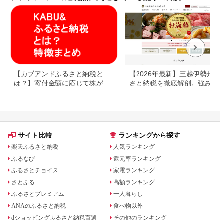
【カブアンドふるさと納税と
【2026年最新】三越伊勢丹
は？】寄付金額に応じて株がも
さと納税を徹底解剖。強みと
らえるサービス
みを解説
サイト比較
ランキングから探す
楽天ふるさと納税
人気ランキング
ふるなび
還元率ランキング
ふるさとチョイス
家電ランキング
さとふる
高額ランキング
ふるさとプレミアム
一人暮らし
ANAのふるさと納税
食べ物以外
dショッピングふるさと納税百選
その他のランキング