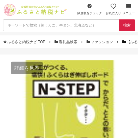
限度額をチェック
お気に入り
メニュー
検索
ふるさと納税ナビ TOP
返礼品検索
ファッション
【ふる
詳細を見る