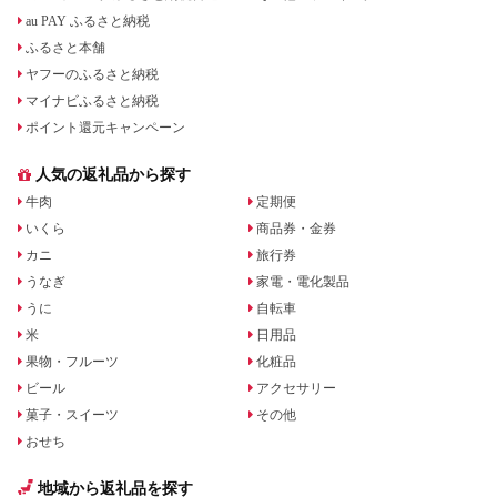
au PAY ふるさと納税
ふるさと本舗
ヤフーのふるさと納税
マイナビふるさと納税
ポイント還元キャンペーン
人気の返礼品から探す
牛肉
定期便
いくら
商品券・金券
カニ
旅行券
うなぎ
家電・電化製品
うに
自転車
米
日用品
果物・フルーツ
化粧品
ビール
アクセサリー
菓子・スイーツ
その他
おせち
地域から返礼品を探す