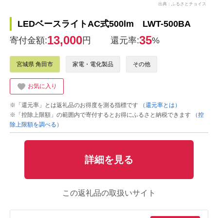
出典：ふるさとチョイス
LEDベースライトAC式500lm LWT-500BA
13,000
35
寄付金額:
円
還元率:
%
宮城県 角田市
家電・電化製品
その他
お気に入り
※「還元率」とは返礼品のお得度を測る指標です
（還元率とは）
※「控除上限額」の範囲内で寄付するとお得にふるさと納税できます
（控
除上限額を調べる）
詳細を見る
この返礼品の取扱いサイト