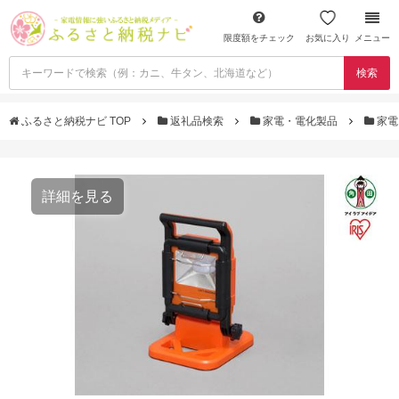
限度額をチェック
お気に入り
メニュー
検索
ふるさと納税ナビ TOP
返礼品検索
家電・電化製品
家電
詳細を見る