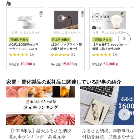
品
出典：ふるさとチョイ
出典：ふるさとチョイ
出典：JALふるさと納税
出
ス
ス
宮城県 角田市
宮城県 角田市
福岡県 八女市
宮
AC式LED防犯センサ
LEDクリップライト屋
【八女提灯】cocolan
【ふ
ーライトLSL-ACTN-
内用人感センサｰ付タ
気球（職人が生み出し
タブ
1200
イプ 60形相当ILW-
たインテリア提灯）
ブル
5.0
5.0
5.0
85GSC3
cocolan 八女提灯 伝
IPD
統工芸品 提灯 灯り 温
キャ
19,000
15,000
53,000
寄付金額:
円
寄付金額:
円
寄付金額:
円
寄付
もり 職人 手作業 手の
バー
ひらサイズ 日本の四
ャン
季 癒し 安らぎ 現代の
かけ
暮らし インテリア 間
マ 
家電・電化製品の返礼品に関連している記事の紹介
接照明 福岡県 八女市
【2026年版】楽天ふるさと納税
ふるさと納税、年収600万の
還元率ランキング｜高還元率返
付額を解説。共働きや子ども