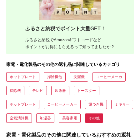
ふるさと納税でポイント大量GET！
ふるさと納税でAmazonギフトコードなど
ポイントがお得にもらえるって知ってましたか？
家電・電化製品のその他の返礼品に関連しているカテゴリ
ホットプレート
掃除機他
洗濯機
コーヒーメーカ
掃除機
テレビ
炊飯器
トースター
ホットプレート
コーヒーメーカー
餅つき機
ミキサー
空気清浄機
加湿器
美容家電
その他
家電・電化製品のその他に関連しているおすすめの返礼