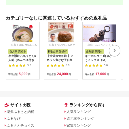
カテゴリーなしに関連しているおすすめの返礼品
出典：JRE MALLふる
出典：ANAのふるさと
出典：ふるさとチョイ
出
さと納税
納税
ス
香川県 高松市
和歌山県 湯浅町
山形県 鶴岡市
佐
半生讃岐石丸うどん6
【常温保管可能 】ミ
キーホルダー 山ぶど
【伊
人前（めんつゆ付き）
ネラル豊かな天日塩だ
うミックス（Ｍ） 山
ース
麺300g×2袋
けで漬けた無添加梅干
形県鶴岡市 アトリエ
5.0
5.0
5.0
し2kg 梅ボーイズ｜
かおる | 山葡萄 雑貨
南高梅
キーホルダー ギフト
5,000
24,000
17,000
寄付金額:
円
寄付金額:
円
寄付金額:
円
寄付
B201_EP6024
贈り物 お取り寄せ 返
礼品
サイト比較
ランキングから探す
楽天ふるさと納税
人気ランキング
ふるなび
還元率ランキング
ふるさとチョイス
家電ランキング