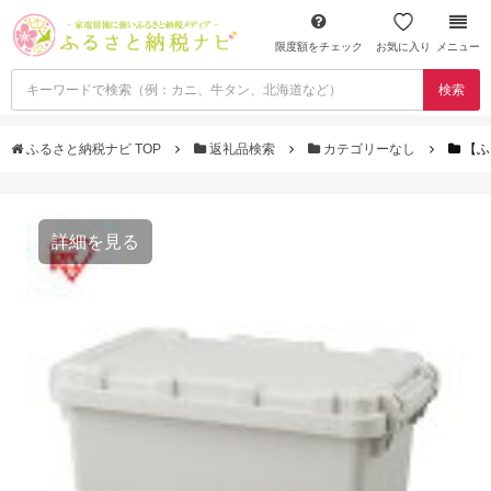
限度額をチェック
お気に入り
メニュー
検索
ふるさと納税ナビ TOP
返礼品検索
カテゴリーなし
【ふ
詳細を見る