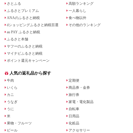
さとふる
高額ランキング
ふるさとプレミアム
一人暮らし
ANAのふるさと納税
食べ物以外
dショッピングふるさと納税百選
その他のランキング
au PAY ふるさと納税
ふるさと本舗
ヤフーのふるさと納税
マイナビふるさと納税
ポイント還元キャンペーン
人気の返礼品から探す
牛肉
定期便
いくら
商品券・金券
カニ
旅行券
うなぎ
家電・電化製品
うに
自転車
米
日用品
果物・フルーツ
化粧品
ビール
アクセサリー