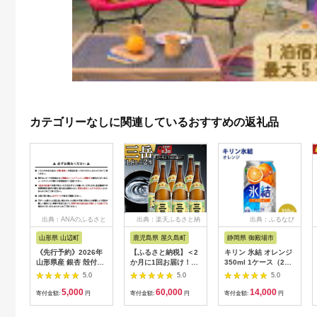
カテゴリーなしに関連しているおすすめの返礼品
出典：ANAのふるさと
出典：楽天ふるさと納
出典：ふるなび
納税
税
山形県 山辺町
鹿児島県 屋久島町
静岡県 御殿場市
《先行予約》2026年
【ふるさと納税】＜2
キリン 氷結 オレンジ
山形県産 銀杏 殻付き
か月に1回お届け！定
350ml 1ケース（24
M 約800g（200g×4
期便 全3回＞三岳
本）◇ | チューハイ
5.0
5.0
5.0
パック） 2026年10月
1.8L×2本セット | 三
酎ハイ KIRIN
5,000
60,000
14,000
上旬から順次発送 ぎ
岳 焼酎 1800mL 2本
寄付金額:
円
寄付金額:
円
寄付金額:
円
んなん おつまみ 真空
1.8L 一升瓶 芋焼酎 屋
パック 個包装 小分け
久島 鹿児島 三岳酒造