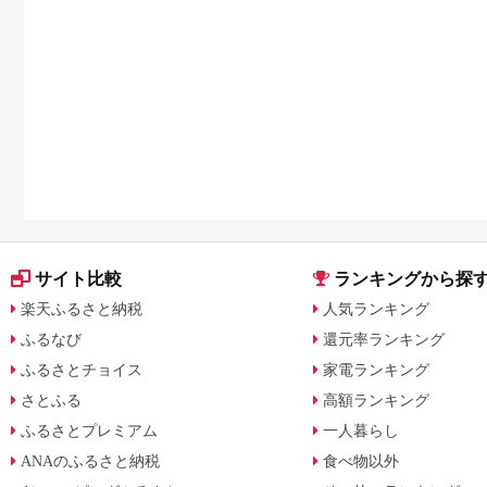
秋 野菜 F20A-729
お取り寄せ 本格焼酎
芋 本格芋焼酎 お酒 地
酒 ご当地 3回 お楽し
み
サイト比較
ランキングから探
楽天ふるさと納税
人気ランキング
ふるなび
還元率ランキング
ふるさとチョイス
家電ランキング
さとふる
高額ランキング
ふるさとプレミアム
一人暮らし
ANAのふるさと納税
食べ物以外