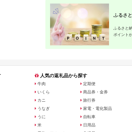
える 人気 おすすめ ギ
フト プレゼント 贈答
お取り寄せ お菓子 ス
ふるさと
イーツ ］
ふるさと納
ポイント
す
人気の返礼品から探す
牛肉
定期便
いくら
商品券・金券
カニ
旅行券
うなぎ
家電・電化製品
うに
自転車
米
日用品