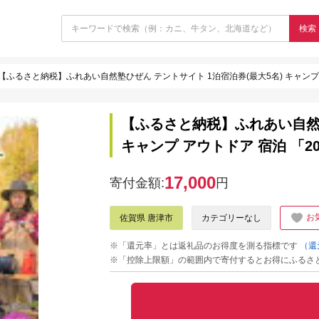
検索
【ふるさと納税】ふれあい自然塾ひぜん テントサイト 1泊宿泊券(最大5名) キャンプ ア
【ふるさと納税】ふれあい自然塾
キャンプ アウトドア 宿泊 「20
17,000
寄付金額:
円
お
佐賀県 唐津市
カテゴリーなし
※「還元率」とは返礼品のお得度を測る指標です
（還
※「控除上限額」の範囲内で寄付するとお得にふるさ