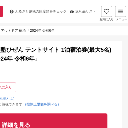
ふるさと納税の
限度額をチェック
返礼品リスト
お気に入り
メニュー
ウトドア 宿泊 「2024年 令和6年」
ひぜん テントサイト 1泊宿泊券(最大5名)
24年 令和6年」
気に入り
元率とは）
と納税できます
（控除上限額を調べる）
詳細を見る