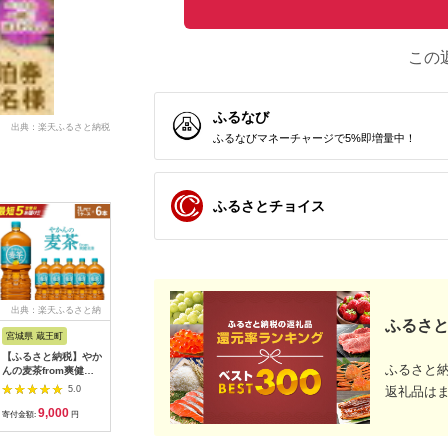
この
ふるなび
出典：楽天ふるさと納税
ふるなびマネーチャージで5%即増量中！
ふるさとチョイス
出典：楽天ふるさと納
出典：JRE MALLふる
出典：ANAのふるさと
出典：JA
ふるさと
税
さと納税
納税
宮城県 蔵王町
鹿児島県 霧島市
京都 府京都市
北海道 白
【ふるさと納税】やか
K-223 産地直送霧島
【高島屋選定品】＜
ナマコ入
ふるさと
んの麦茶from爽健美
茶5本セット(100g×5
dari K(ダリケー）＞
【10本×
茶 PET2L×6本
本)【ヘンタ製茶】霧
カカオサンドクッキー
ーツ
5.0
5.0
5.0
返礼品は
【04301-0522】
島産 お茶 茶葉 煎茶
2種食べ比べセット
9,000
11,000
11,000
2
緑茶 銘茶 セット 詰合
（ダーク・抹茶）［
寄付金額:
円
寄付金額:
円
寄付金額:
円
寄付金額:
せ
京都 チョコレート カ
カオを通して世界を変