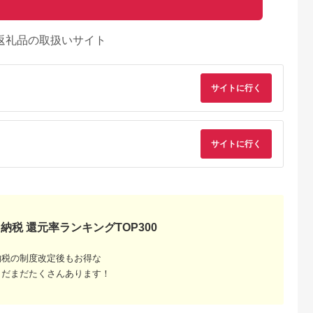
返礼品の取扱いサイト
サイトに行く
サイトに行く
Lふるさと納税
出典：ふるラボ
出典：楽天ふるさと納
出典：ANAのふるさ
納税 還元率ランキングTOP300
税
納
糠町
新潟県 小千谷市
北海道 長沼町
新潟県 柏崎市
鹿肉ペースト
こざかなピー 4個セッ
【ふるさと納税】長沼
カルシウムせんでお
納税の制度改定後もお得な
4袋】※トリ
ト 米菓 竹内製菓
ジェラート フレッシ
じみ かしわ堂の小麦
【0002-0324-01】
ュ(ミルクアイス) 4L_
せんべい 6種類詰め
5.0
5.0
5.0
5.0
まだまだたくさんあります！
ジェラート アイス ア
わせセット できたて
0,000
11,000
24,000
6,000
イスクリーム スイー
を工場出荷
円
寄付金額:
円
寄付金額:
円
寄付金額:
円
ツ デザート ミルク ミ
ルクアイス 4L ギフト