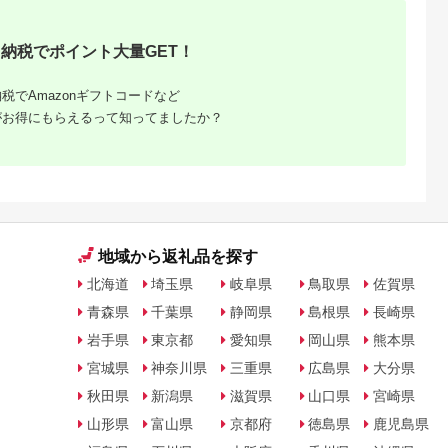
お取り寄せ 美味しい
【配送不可地域：離
島】【1464402】
納税でポイント大量GET！
税でAmazonギフトコードなど
がお得にもらえるって知ってましたか？
地域から返礼品を探す
北海道
埼玉県
岐阜県
鳥取県
佐賀県
青森県
千葉県
静岡県
島根県
長崎県
岩手県
東京都
愛知県
岡山県
熊本県
宮城県
神奈川県
三重県
広島県
大分県
秋田県
新潟県
滋賀県
山口県
宮崎県
山形県
富山県
京都府
徳島県
鹿児島県