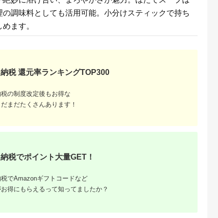
5.0
5.0
5.0
5.0
( 12個入×2 ) 数量限定
蛤 1.3kg（約10～12
物 海の幸 味が濃い 
9,000
22,000
30,000
20,000
理の調味料としても活用可能。小分けスティックで持ち
個）はまぐり ハマグ
類 貝 みそ汁 酒蒸し
円
寄付金額:
円
寄付金額:
円
寄付金額:
円
リ 魚介 貝 魚貝 活は
アサリバター 食材 食
しめます。
まぐり 焼きはま 海鮮
べ物 パスタ ]
網焼き 酒蒸し お吸い
物 パエリア パスタ
納税 還元率ランキングTOP300
納税の制度改定後もお得な
まだまだたくさんあります！
ふるさと
すめラン
内容量で
納税でポイント大量GET！
税でAmazonギフトコードなど
がお得にもらえるって知ってましたか？