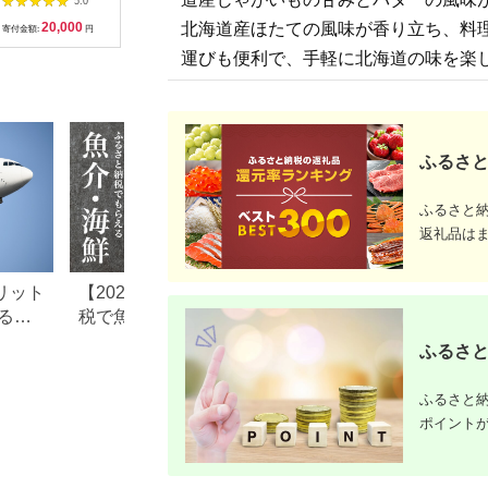
5.0
5.0
5.0
タテ貝柱 刺身 冷凍 貝
サロマ湖産殻付2年物
500g (18玉前後) ホタ
20,000
46,000
27,000
1
北海道産ほたての風味が香り立ち、料
北海道 遠軽町 ) en01-
カキ貝 10kg 80～100
テ ほたて 玉冷 魚貝類
寄付金額:
円
寄付金額:
円
寄付金額:
円
寄付金額:
00069
個入 ( 海鮮 魚介類 貝
運びも便利で、手軽に北海道の味を楽
お歳暮 お祝い BBQ )
【031-0020-2026】
ふるさと
ふるさと
返礼品は
リット
【2026年最新】ふるさと納
【2026年最新版】
る仕
税で魚・魚介類のおすすめ
納税のホタテおす
を紹
返礼品ランキング
キング｜還元率・
ふるさと
比較
ふるさと納
ポイント