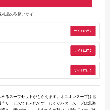
返礼品の取扱いサイト
サイトに行く
サイトに行く
サイトに行く
E MALLふる
出典：JRE MALLふる
出典：ふるなび
出典：ふるさとプレ
さと納税
さと納税
ア
しめるスープセットがもらえます。オニオンスープは北
船渡市
三重県 桑名市
千葉県 富津市
北海道 厚岸町
で紹介 】 生
【指定日必須】【配送
漁師直送！活ホンビノ
北海道 厚岸産 砂抜き
機内サービスでも人気です。じゃがバタースープは北海
 牡蠣 殻付き
不可地域有】マルヨシ
ス貝5.5kg（Lサイ
済み あさり
こ 牡蠣 2袋
水産 桑名産大粒天然
ズ）
2.5kg【光輝】 [ 海産
が絶妙に溶け合い、まろやかさが魅力。ほたてスープは