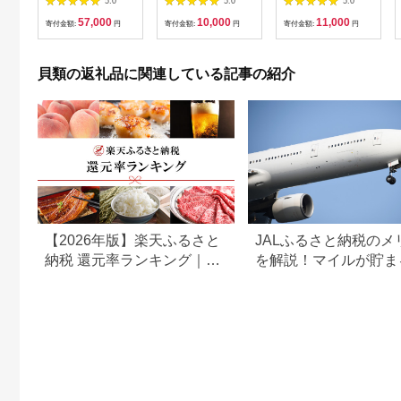
5.0
5.0
5.0
貝類 海鮮 海のミルク
海鮮問屋 株式会社
57,000
10,000
11,000
国産 生食用殻付き牡
瑞宝＞ 森町 ほたて 帆
寄付金額:
円
寄付金額:
円
寄付金額:
円
蠣 まろやか クリーミ
立 ホタテ 海産物 魚貝
ー 食べやすい品種 海
類 ふるさと納税 北海
の香り 牡蠣の酒蒸し
道 mr1-0915
貝類の返礼品に関連している記事の紹介
焼き牡蠣 マルえもん
【2026年版】楽天ふるさと
JALふるさと納税のメ
納税 還元率ランキング｜高
を解説！マイルが貯ま
還元率返礼品をジャンル別
組みやおすすめ返礼品
に比較
介