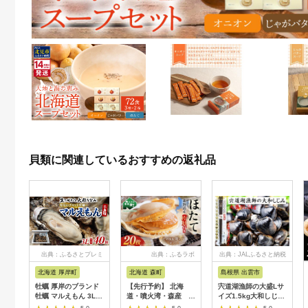
貝類に関連しているおすすめの返礼品
出典：ふるさとプレミ
出典：ふるラボ
出典：JALふるさと納税
アム
北海道 厚岸町
北海道 森町
島根県 出雲市
牡蠣 厚岸のブランド
【先行予約】 北海
宍道湖漁師の大盛Lサ
牡蠣 マルえもん 3Lサ
道・噴火湾・森産 冷
イズ1.5kg大和しじみ
イズ 40個 生食用 魚
凍ほたて片貝20枚 ＜
（しめ縄干支箸付）