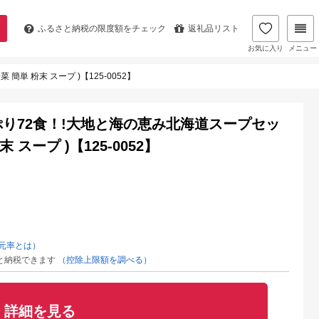
ふるさと納税の
限度額をチェック
返礼品リスト
お気に入り
メニュー
単 粉末 スープ )【125-0052】
ぷり72食！!大地と海の恵み北海道スープセッ
末 スープ )【125-0052】
元率とは）
と納税できます
（控除上限額を調べる）
詳細を見る