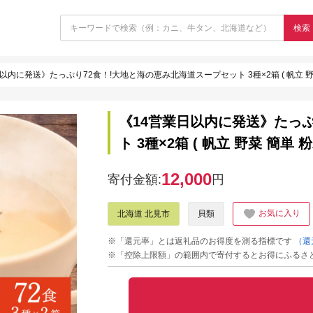
検索
以内に発送》たっぷり72食！!大地と海の恵み北海道スープセット 3種×2箱 ( 帆立 野菜 簡
《14営業日以内に発送》たっ
ト 3種×2箱 ( 帆立 野菜 簡単 粉
12,000
寄付金額:
円
お気に入り
北海道 北見市
貝類
※「還元率」とは返礼品のお得度を測る指標です
（還
※「控除上限額」の範囲内で寄付するとお得にふるさ