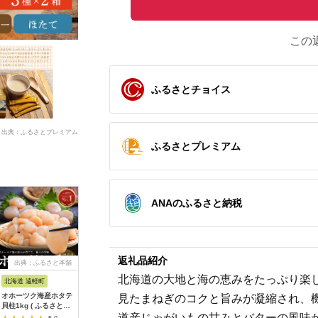
この
ふるさとチョイス
出典：ふるさとプレミアム
ふるさとプレミアム
ANAのふるさと納税
返礼品紹介
出典：ふるさと本舗
出典：ふるさとプレミ
出典：ふるさとプレミ
出典：JR
アム
アム
北海道の大地と海の恵みをたっぷり楽
北海道 遠軽町
北海道 北見市
北海道 厚岸町
岩手県 大
オホーツク海産ホタテ
【予約：2026年10月
【緊急支援品】【中国
【 テレビ
見たまねぎのコクと旨みが凝縮され、
貝柱1kg ( ふるさと納
より順次発送】【カキ
禁輸施策応援品】北海
食可 冷凍
税 北海道産 ほたて ホ
ナイフ付】海のミルク
道産 冷凍 帆立貝柱
牡蠣 春っ
道産じゃがいもの甘みとバターの風味