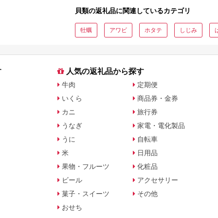
貝類の返礼品に関連しているカテゴリ
牡蠣
アワビ
ホタテ
しじみ
す
人気の返礼品から探す
牛肉
定期便
いくら
商品券・金券
カニ
旅行券
うなぎ
家電・電化製品
うに
自転車
米
日用品
果物・フルーツ
化粧品
ビール
アクセサリー
菓子・スイーツ
その他
おせち