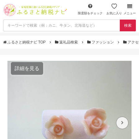
限度額をチェック
お気に入り
メニュー
検索
ふるさと納税ナビ TOP
返礼品検索
ファッション
アクセ
詳細を見る