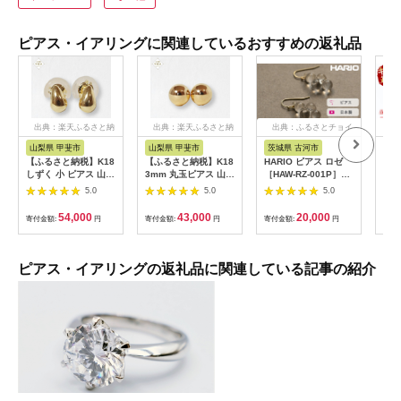
ピアス・イアリングに関連しているおすすめの返礼品
出典：楽天ふるさと納
出典：楽天ふるさと納
出典：ふるさとチョイ
出
税
税
ス
山梨県 甲斐市
山梨県 甲斐市
茨城県 古河市
鹿
【ふるさと納税】K18
【ふるさと納税】K18
HARIO ピアス ロゼ
b5
しずく 小 ピアス 山梨
3mm 丸玉ピアス 山梨
［HAW-RZ-001P］｜
応】
K18 18金 ピアス シン
スタッドピアス ゴー
耐熱 ガラス アクセサ
5.0
5.0
5.0
プル シンプルピアス
ルドピアス ピアス シ
リー ハリオ ランプワ
イエローゴールド ホ
ンプルピアス K18 イ
ークファクトリー 職
54,000
43,000
20,000
寄付金額:
円
寄付金額:
円
寄付金額:
円
寄付
ワイトゴールド ピン
エローゴールド ジュ
人 繊細 フォーマル カ
クゴールド ジュエリ
エリー アクセサリー
ジュアル きれいめ お
ー アクセサリー 山梨
山梨県 甲斐市 BQ-21
しゃれ 20代 30代 40
県 甲斐市 BQ-40
代人気 国産 手作り ハ
ピアス・イアリングの返礼品に関連している記事の紹介
ンドメイド 茨城県 古
河市 送料無料 贈答 記
念品 お祝 ギフト
_FI99