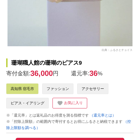
出典：ふるさとチョイス
珊瑚職人館の珊瑚のピアス9
36,000
36
寄付金額:
円
還元率:
%
高知県 宿毛市
ファッション
アクセサリー
お気に入り
ピアス・イアリング
※「還元率」とは返礼品のお得度を測る指標です
（還元率とは）
※「控除上限額」の範囲内で寄付するとお得にふるさと納税できます
（控
除上限額を調べる）