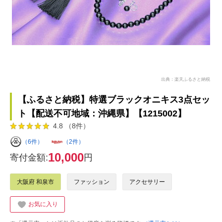
出典：楽天ふるさと納税
【ふるさと納税】特選ブラックオニキス3点セッ
ト【配送不可地域：沖縄県】【1215002】
4.8 （8件）
（6件）
（2件）
10,000
寄付金額:
円
大阪府 和泉市
ファッション
アクセサリー
お気に入り