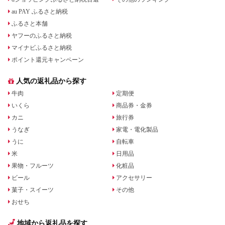
au PAY ふるさと納税
ふるさと本舗
ヤフーのふるさと納税
マイナビふるさと納税
ポイント還元キャンペーン
人気の返礼品から探す
牛肉
定期便
いくら
商品券・金券
カニ
旅行券
うなぎ
家電・電化製品
うに
自転車
米
日用品
果物・フルーツ
化粧品
ビール
アクセサリー
菓子・スイーツ
その他
おせち
地域から返礼品を探す