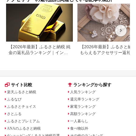
30代
【2026年最新】ふるさと納税 純
【2026年最新】ふるさと納
金の返礼品ランキング｜インゴ
もらえるアクセサリー返礼品
ット・アクセサリーを徹底比較
ンキング｜還元率・人気ジャ
ル・選び方を徹底解説
サイト比較
ランキングから探す
楽天ふるさと納税
人気ランキング
ふるなび
還元率ランキング
ふるさとチョイス
家電ランキング
さとふる
高額ランキング
ふるさとプレミアム
一人暮らし
ANAのふるさと納税
食べ物以外
dショッピングふるさと納税百選
その他のランキング