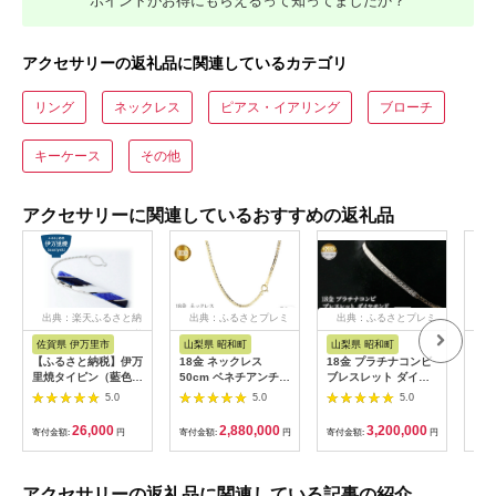
ポイントがお得にもらえるって知ってましたか？
アクセサリーの返礼品に関連しているカテゴリ
リング
ネックレス
ピアス・イアリング
ブローチ
キーケース
その他
アクセサリーに関連しているおすすめの返礼品
出典：楽天ふるさと納
出典：ふるさとプレミ
出典：ふるさとプレミ
出
税
アム
アム
佐賀県 伊万里市
山梨県 昭和町
山梨県 昭和町
茨
【ふるさと納税】伊万
18金 ネックレス
18金 プラチナコンビ
HA
里焼タイピン（藍色）
50cm ベネチアンチェ
ブレスレット ダイヤ
ラム
029-H509
ーン 18k シンプル 管
モンド 0.5ct 喜平 細
00
5.0
5.0
5.0
理番号
身 管理番号
送不
191227nm101yn50
160620101dypm
アク
26,000
2,880,000
3,200,000
寄付金額:
円
寄付金額:
円
寄付金額:
円
寄付
m SWAA112
SWAA039
ラン
リー
マル
いめ
アクセサリーの返礼品に関連している記事の紹介