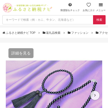
限度額をチェック
お気に入り
メニュー
検索
ふるさと納税ナビ TOP
返礼品検索
ファッション
アクセ
詳細を見る